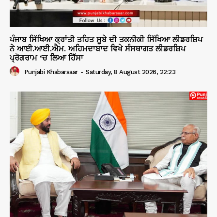
ਪੰਜਾਬ ਸਿੱਖਿਆ ਕ੍ਰਾਂਤੀ ਤਹਿਤ ਸੂਬੇ ਦੀ ਤਕਨੀਕੀ ਸਿੱਖਿਆ ਲੀਡਰਸ਼ਿਪ
ਨੇ ਆਈ.ਆਈ.ਐਮ. ਅਹਿਮਦਾਬਾਦ ਵਿਖੇ ਸੰਸਥਾਗਤ ਲੀਡਰਸ਼ਿਪ
ਪ੍ਰੋਗਰਾਮ ‘ਚ ਲਿਆ ਹਿੱਸਾ
Punjabi Khabarsaar
-
Saturday, 8 August 2026, 22:23