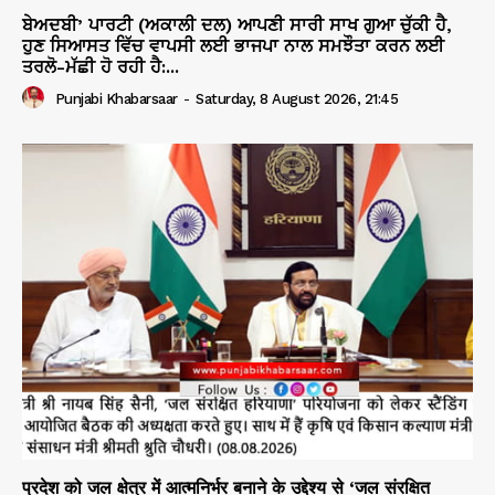
ਬੇਅਦਬੀ’ ਪਾਰਟੀ (ਅਕਾਲੀ ਦਲ) ਆਪਣੀ ਸਾਰੀ ਸਾਖ ਗੁਆ ਚੁੱਕੀ ਹੈ,
ਹੁਣ ਸਿਆਸਤ ਵਿੱਚ ਵਾਪਸੀ ਲਈ ਭਾਜਪਾ ਨਾਲ ਸਮਝੌਤਾ ਕਰਨ ਲਈ
ਤਰਲੋ-ਮੱਛੀ ਹੋ ਰਹੀ ਹੈ:...
Punjabi Khabarsaar
-
Saturday, 8 August 2026, 21:45
प्रदेश को जल क्षेत्र में आत्मनिर्भर बनाने के उद्देश्य से ‘जल संरक्षित