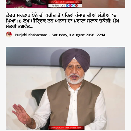
ਕੇਂਦਰ ਸਰਕਾਰ ਝੋਨੇ ਦੀ ਖਰੀਦ ਤੋਂ ਪਹਿਲਾਂ ਪੰਜਾਬ ਦੀਆਂ ਮੰਡੀਆਂ ‘ਚ
ਪਿਆ 18 ਲੱਖ ਮੀਟ੍ਰਿਕ ਟਨ ਅਨਾਜ ਦਾ ਪੁਰਾਣਾ ਸਟਾਕ ਚੁੱਕੇਗੀ: ਮੁੱਖ
ਮੰਤਰੀ ਭਗਵੰਤ...
Punjabi Khabarsaar
-
Saturday, 8 August 2026, 22:14