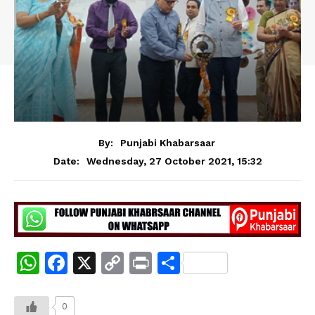
By:
Punjabi Khabarsaar
Wednesday, 27 October 2021, 15:32
Date:
W
F
X
C
Pr
S
h
a
o
in
h
at
c
p
t
ar
0