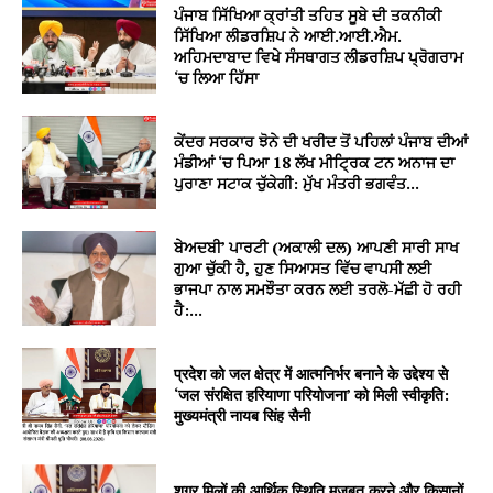
ਪੰਜਾਬ ਸਿੱਖਿਆ ਕ੍ਰਾਂਤੀ ਤਹਿਤ ਸੂਬੇ ਦੀ ਤਕਨੀਕੀ
ਸਿੱਖਿਆ ਲੀਡਰਸ਼ਿਪ ਨੇ ਆਈ.ਆਈ.ਐਮ.
ਅਹਿਮਦਾਬਾਦ ਵਿਖੇ ਸੰਸਥਾਗਤ ਲੀਡਰਸ਼ਿਪ ਪ੍ਰੋਗਰਾਮ
‘ਚ ਲਿਆ ਹਿੱਸਾ
ਕੇਂਦਰ ਸਰਕਾਰ ਝੋਨੇ ਦੀ ਖਰੀਦ ਤੋਂ ਪਹਿਲਾਂ ਪੰਜਾਬ ਦੀਆਂ
ਮੰਡੀਆਂ ‘ਚ ਪਿਆ 18 ਲੱਖ ਮੀਟ੍ਰਿਕ ਟਨ ਅਨਾਜ ਦਾ
ਪੁਰਾਣਾ ਸਟਾਕ ਚੁੱਕੇਗੀ: ਮੁੱਖ ਮੰਤਰੀ ਭਗਵੰਤ...
ਬੇਅਦਬੀ’ ਪਾਰਟੀ (ਅਕਾਲੀ ਦਲ) ਆਪਣੀ ਸਾਰੀ ਸਾਖ
ਗੁਆ ਚੁੱਕੀ ਹੈ, ਹੁਣ ਸਿਆਸਤ ਵਿੱਚ ਵਾਪਸੀ ਲਈ
ਭਾਜਪਾ ਨਾਲ ਸਮਝੌਤਾ ਕਰਨ ਲਈ ਤਰਲੋ-ਮੱਛੀ ਹੋ ਰਹੀ
ਹੈ:...
प्रदेश को जल क्षेत्र में आत्मनिर्भर बनाने के उद्देश्य से
‘जल संरक्षित हरियाणा परियोजना’ को मिली स्वीकृति:
मुख्यमंत्री नायब सिंह सैनी
शुगर मिलों की आर्थिक स्थिति मजबूत करने और किसानों