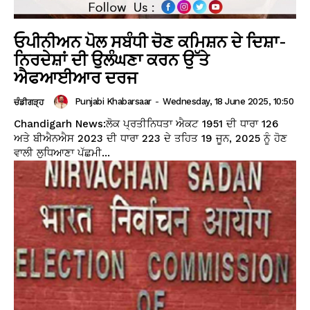
ਓਪੀਨੀਅਨ ਪੋਲ ਸਬੰਧੀ ਚੋਣ ਕਮਿਸ਼ਨ ਦੇ ਦਿਸ਼ਾ-
ਨਿਰਦੇਸ਼ਾਂ ਦੀ ਉਲੰਘਣਾ ਕਰਨ ਉੱਤੇ
ਐਫਆਈਆਰ ਦਰਜ
Punjabi Khabarsaar
-
Wednesday, 18 June 2025, 10:50
ਚੰਡੀਗੜ੍ਹ
Chandigarh News:ਲੋਕ ਪ੍ਰਤੀਨਿਧਤਾ ਐਕਟ 1951 ਦੀ ਧਾਰਾ 126
ਅਤੇ ਬੀਐਨਐਸ 2023 ਦੀ ਧਾਰਾ 223 ਦੇ ਤਹਿਤ 19 ਜੂਨ, 2025 ਨੂੰ ਹੋਣ
ਵਾਲੀ ਲੁਧਿਆਣਾ ਪੱਛਮੀ...