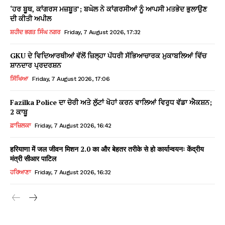
‘ਹਰ ਬੂਥ, ਕਾਂਗਰਸ ਮਜ਼ਬੂਤ’; ਬਘੇਲ ਨੇ ਕਾਂਗਰਸੀਆਂ ਨੂੰ ਆਪਸੀ ਮਤਭੇਦ ਭੁਲਾਉਣ
ਦੀ ਕੀਤੀ ਅਪੀਲ
ਸ਼ਹੀਦ ਭਗਤ ਸਿੰਘ ਨਗਰ
Friday, 7 August 2026, 17:32
GKU ਦੇ ਵਿਦਿਆਰਥੀਆਂ ਵੱਲੋਂ ਜ਼ਿਲ੍ਹਾ ਪੱਧਰੀ ਸੱਭਿਆਚਾਰਕ ਮੁਕਾਬਲਿਆਂ ਵਿੱਚ
ਸ਼ਾਨਦਾਰ ਪ੍ਰਦਰਸ਼ਨ
ਸਿੱਖਿਆ
Friday, 7 August 2026, 17:06
Fazilka Police ਦਾ ਚੋਰੀ ਅਤੇ ਲੁੱਟਾਂ ਖੋਹਾਂ ਕਰਨ ਵਾਲਿਆਂ ਵਿਰੁਧ ਵੱਡਾ ਐਕਸ਼ਨ;
2 ਕਾਬੂ
ਫ਼ਾਜ਼ਿਲਕਾ
Friday, 7 August 2026, 16:42
हरियाणा में जल जीवन मिशन 2.0 का और बेहतर तरीके से हो कार्यान्वयनः केंद्रीय
मंत्री सीआर पाटिल
ਹਰਿਆਣਾ
Friday, 7 August 2026, 16:32