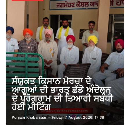
ਸੰਯੁਕਤ ਕਿਸਾਨ ਮੋਰਚਾ ਦੇ
ਆਗੂਆਂ ਦੀ ਭਾਰਤ ਛੱਡੋ ਅੰਦੋਲਨ
ਦੇ ਪ੍ਰੋਗਰਾਮ ਦੀ ਤਿਆਰੀ ਸਬੰਧੀ
ਹੋਈ ਮੀਟਿੰਗ
Punjabi Khabarsaar
-
Friday, 7 August 2026, 17:38