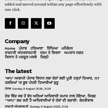
added and moved around within any page effortlessly with
one click.
Company
Home
ਪੰਜਾਬ
ਹਰਿਆਣਾ
ਸਿੱਖਿਆ
ਮਨੌਰੰਜਨ
ਰਾਸ਼ਟਰੀ ਅੰਤਰਰਾਸ਼ਟਰੀ
ਧਰਮ ਤੇ ਵਿਰਸਾ
ਅਪਰਾਧ ਜਗਤ
ਕਿਸਾਨ ਤੇ ਮਜ਼ਦੂਰ ਮਸਲੇ
ਜ਼ਿਲ੍ਹੇ
The latest
‘ਆਪ’ ਆਗਾਮੀ ਪੰਜਾਬ ਵਿਧਾਨ ਸਭਾ ਚੋਣਾਂ ਲਈ ਪੂਰੀ ਤਰ੍ਹਾਂ ਤਿਆਰ, 117
ਹਲਕਿਆਂ ‘ਚ ਬੂਥ ਪੱਧਰੀ ਤਿਆਰੀਆਂ ਸ਼ੁਰੂ
ਪੰਜਾਬ
Sunday, 9 August 2026, 21:29
ਦੇਸ਼ ਵਿੱਚ ਸਭ ਤੋਂ ਵੱਧ ਅਨਿਆਂ ਆਦਿਵਾਸੀ ਸਮਾਜ ਨਾਲ ਹੋਇਆ, ਸਿਰਫ਼
‘‘ਆਪ’’ ਲੜ ਰਹੀ ਹੈ ਆਦਿਵਾਸੀਆਂ ਦੇ ਹੱਕਾਂ ਦੀ ਲੜਾਈ- ਕੇਜਰੀਵਾਲ
ਰਾਸ਼ਟਰੀ ਅੰਤਰਰਾਸ਼ਟਰੀ
Sunday, 9 August 2026, 21:24