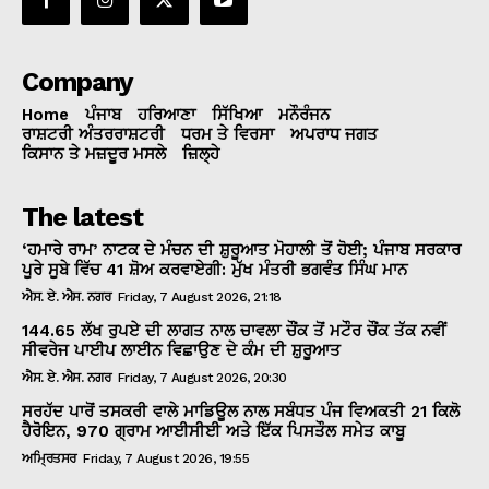
Company
Home
ਪੰਜਾਬ
ਹਰਿਆਣਾ
ਸਿੱਖਿਆ
ਮਨੌਰੰਜਨ
ਰਾਸ਼ਟਰੀ ਅੰਤਰਰਾਸ਼ਟਰੀ
ਧਰਮ ਤੇ ਵਿਰਸਾ
ਅਪਰਾਧ ਜਗਤ
ਕਿਸਾਨ ਤੇ ਮਜ਼ਦੂਰ ਮਸਲੇ
ਜ਼ਿਲ੍ਹੇ
The latest
‘ਹਮਾਰੇ ਰਾਮ’ ਨਾਟਕ ਦੇ ਮੰਚਨ ਦੀ ਸ਼ੁਰੂਆਤ ਮੋਹਾਲੀ ਤੋਂ ਹੋਈ; ਪੰਜਾਬ ਸਰਕਾਰ
ਪੂਰੇ ਸੂਬੇ ਵਿੱਚ 41 ਸ਼ੋਅ ਕਰਵਾਏਗੀ: ਮੁੱਖ ਮੰਤਰੀ ਭਗਵੰਤ ਸਿੰਘ ਮਾਨ
ਐਸ. ਏ. ਐਸ. ਨਗਰ
Friday, 7 August 2026, 21:18
144.65 ਲੱਖ ਰੁਪਏ ਦੀ ਲਾਗਤ ਨਾਲ ਚਾਵਲਾ ਚੌਂਕ ਤੋਂ ਮਟੌਰ ਚੌਂਕ ਤੱਕ ਨਵੀਂ
ਸੀਵਰੇਜ ਪਾਈਪ ਲਾਈਨ ਵਿਛਾਉਣ ਦੇ ਕੰਮ ਦੀ ਸ਼ੁਰੂਆਤ
ਐਸ. ਏ. ਐਸ. ਨਗਰ
Friday, 7 August 2026, 20:30
ਸਰਹੱਦ ਪਾਰੋਂ ਤਸਕਰੀ ਵਾਲੇ ਮਾਡਿਊਲ ਨਾਲ ਸਬੰਧਤ ਪੰਜ ਵਿਅਕਤੀ 21 ਕਿਲੋ
ਹੈਰੋਇਨ, 970 ਗ੍ਰਾਮ ਆਈਸੀਈ ਅਤੇ ਇੱਕ ਪਿਸਤੌਲ ਸਮੇਤ ਕਾਬੂ
ਅਮ੍ਰਿਤਸਰ
Friday, 7 August 2026, 19:55