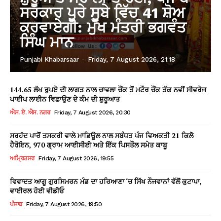
ਸਰਕਾਰ ਪੂਰੇ ਸੂਬੇ ਵਿੱਚ 41 ਸ਼ੋਅ
ਕਰਵਾਏਗੀ: ਮੁੱਖ ਮੰਤਰੀ ਭਗਵੰਤ
ਸਿੰਘ ਮਾਨ
Punjabi Khabarsaar
-
Friday, 7 August 2026, 21:18
144.65 ਲੱਖ ਰੁਪਏ ਦੀ ਲਾਗਤ ਨਾਲ ਚਾਵਲਾ ਚੌਂਕ ਤੋਂ ਮਟੌਰ ਚੌਂਕ ਤੱਕ ਨਵੀਂ ਸੀਵਰੇਜ
ਪਾਈਪ ਲਾਈਨ ਵਿਛਾਉਣ ਦੇ ਕੰਮ ਦੀ ਸ਼ੁਰੂਆਤ
ਐਸ. ਏ. ਐਸ. ਨਗਰ
Friday, 7 August 2026, 20:30
ਸਰਹੱਦ ਪਾਰੋਂ ਤਸਕਰੀ ਵਾਲੇ ਮਾਡਿਊਲ ਨਾਲ ਸਬੰਧਤ ਪੰਜ ਵਿਅਕਤੀ 21 ਕਿਲੋ
ਹੈਰੋਇਨ, 970 ਗ੍ਰਾਮ ਆਈਸੀਈ ਅਤੇ ਇੱਕ ਪਿਸਤੌਲ ਸਮੇਤ ਕਾਬੂ
ਅਮ੍ਰਿਤਸਰ
Friday, 7 August 2026, 19:55
ਵਿਵਾਦਤ ਆਗੂ ਗੁਰਸਿਮਰਨ ਮੰਡ ਦਾ ਹਰਿਆਣਾ ‘ਚ ਸਿੱਖ ਨੌਜਵਾਨਾਂ ਵੱਲੋਂ ਕੁਟਾਪਾ,
ਵਾਈਰਲ ਹੋਈ ਵੀਡੀਓ
ਪੰਜਾਬ
Friday, 7 August 2026, 19:50