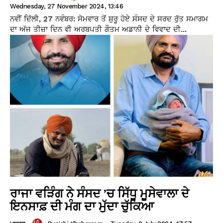
Wednesday, 27 November 2024, 13:46
ਨਵੀਂ ਦਿੱਲੀ, 27 ਨਵੰਬਰ: ਸੋਮਵਾਰ ਤੋਂ ਸ਼ੁਰੂ ਹੋਏ ਸੰਸਦ ਦੇ ਸਰਦ ਰੁੱਤ ਸਮਾਗਮ
ਦਾ ਅੱਜ ਤੀਜ਼ਾ ਦਿਨ ਵੀ ਅਰਬਪਤੀ ਗੌਤਮ ਅਡਾਨੀ ਦੇ ਵਿਵਾਦ ਦੀ...
ਰਾਜਾ ਵੜਿੰਗ ਨੇ ਸੰਸਦ ’ਚ ਸਿੱਧੂ ਮੂਸੇਵਾਲਾ ਦੇ
ਇਨਸਾਫ਼ ਦੀ ਮੰਗ ਦਾ ਮੁੱਦਾ ਚੁੱਕਿਆ