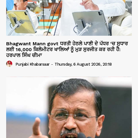
Bhagwant Mann govt ਧਰਤੀ ਹੇਠਲੇ ਪਾਣੀ ਦੇ ਪੱਧਰ ‘ਚ ਸੁਧਾਰ
ਲਈ 16,000 ਕਿਲੋਮੀਟਰ ਖਾਲਿਆਂ ਨੂੰ ਮੁੜ ਸੁਰਜੀਤ ਕਰ ਰਹੀ ਹੈ:
ਹਰਪਾਲ ਸਿੰਘ ਚੀਮਾ
Punjabi Khabarsaar
-
Thursday, 6 August 2026, 20:18