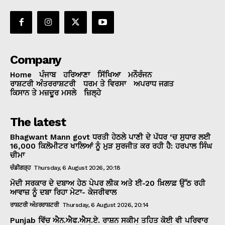
Company
Home
ਪੰਜਾਬ
ਹਰਿਆਣਾ
ਸਿੱਖਿਆ
ਮਨੌਰੰਜਨ
ਰਾਸ਼ਟਰੀ ਅੰਤਰਰਾਸ਼ਟਰੀ
ਧਰਮ ਤੇ ਵਿਰਸਾ
ਅਪਰਾਧ ਜਗਤ
ਕਿਸਾਨ ਤੇ ਮਜ਼ਦੂਰ ਮਸਲੇ
ਜ਼ਿਲ੍ਹੇ
The latest
Bhagwant Mann govt ਧਰਤੀ ਹੇਠਲੇ ਪਾਣੀ ਦੇ ਪੱਧਰ ‘ਚ ਸੁਧਾਰ ਲਈ
16,000 ਕਿਲੋਮੀਟਰ ਖਾਲਿਆਂ ਨੂੰ ਮੁੜ ਸੁਰਜੀਤ ਕਰ ਰਹੀ ਹੈ: ਹਰਪਾਲ ਸਿੰਘ
ਚੀਮਾ
ਚੰਡੀਗੜ੍ਹ
Thursday, 6 August 2026, 20:18
ਮੋਦੀ ਸਰਕਾਰ ਦੇ ਦਬਾਅ ਹੇਠ ਪੇਪਰ ਲੀਕ ਅਤੇ ਈ-20 ਖ਼ਿਲਾਫ਼ ਉੱਠ ਰਹੀ
ਆਵਾਜ਼ ਨੂੰ ਦਬਾ ਰਿਹਾ ਮੇਟਾ- ਕੇਜਰੀਵਾਲ
ਰਾਸ਼ਟਰੀ ਅੰਤਰਰਾਸ਼ਟਰੀ
Thursday, 6 August 2026, 20:14
Punjab ਵਿੱਚ ਐਨ.ਐਫ.ਐਸ.ਏ. ਰਾਸ਼ਨ ਸਕੀਮ ਤਹਿਤ ਕੋਈ ਵੀ ਪਰਿਵਾਰ