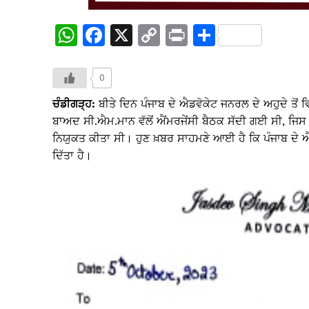
W
F
X
C
Pr
S
h
a
o
in
h
at
c
p
t
ar
0
s
e
y
e
ਚੰਡੀਗੜ੍ਹ:
ਬੀਤੇ ਦਿਨ ਪੰਜਾਬ ਦੇ ਐਡਵੋਕੇਟ ਜਨਰਲ ਦੇ ਅਹੁਦੇ ਤੋਂ 
A
b
Li
ਬਾਅਦ ਸੀ.ਐਮ.ਮਾਨ ਵੱਲੋਂ ਐਂਮਰਜੇਂਸੀ ਬੈਠਕ ਸੱਦੀ ਗਈ ਸੀ, ਜਿਸ ਵ
ਨਿਯੁਕਤ ਕੀਤਾ ਸੀ। ਹੁਣ ਖ਼ਬਰ ਸਾਹਮਣੇ ਆਈ ਹੈ ਕਿ ਪੰਜਾਬ ਦੇ ਐਡ
p
o
n
ਦਿੱਤਾ ਹੈ।
p
o
k
k