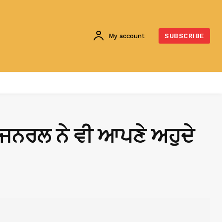
My account
SUBSCRIBE
ਜਨਰਲ ਨੇ ਵੀ ਆਪਣੇ ਅਹੁਦੇ