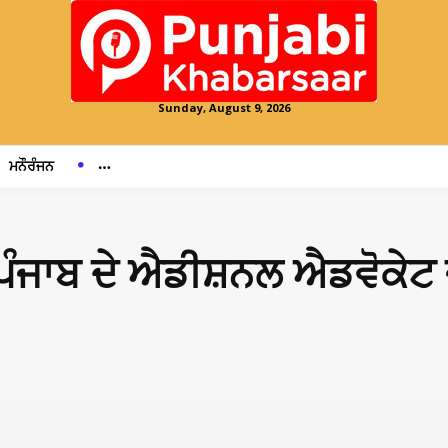
Sunday, August 9, 2026
ਮਨੌਰੰਜਨ
ਪੰਜਾਬ ਦੇ ਐਡੀਸ਼ਨਲ ਐਡਵੋਕੇਟ 