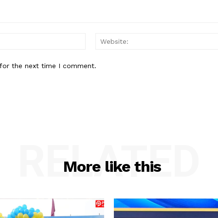
Email:*
for the next time I comment.
RELATED
More like this