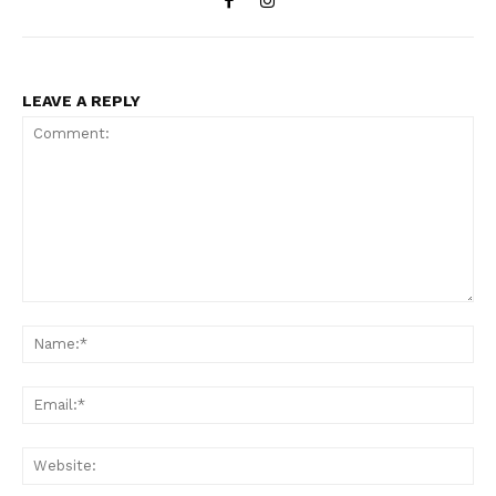
LEAVE A REPLY
Comment:
Na
Ema
Web