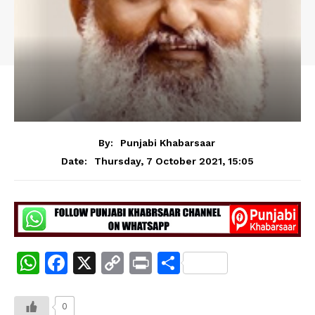
By:
Punjabi Khabarsaar
Thursday, 7 October 2021, 15:05
Date:
W
F
X
C
Pr
S
h
a
o
in
h
at
c
p
t
ar
0