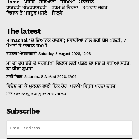
Home
ਪੰਜਾਬ
ਹਰਿਆਣਾ
ਸਿੱਖਿਆ
ਮਨੌਰੰਜਨ
ਰਾਸ਼ਟਰੀ ਅੰਤਰਰਾਸ਼ਟਰੀ
ਧਰਮ ਤੇ ਵਿਰਸਾ
ਅਪਰਾਧ ਜਗਤ
ਕਿਸਾਨ ਤੇ ਮਜ਼ਦੂਰ ਮਸਲੇ
ਜ਼ਿਲ੍ਹੇ
The latest
Himachal ‘ਚ ਭਿਆਨਕ ਹਾਦਸਾ; ਸਵਾਰੀਆਂ ਨਾਲ ਭਰੀ ਬੱਸ ਪਲਟੀ, 7
ਮੌ*ਤਾਂ ਤੇ ਦਰਜ਼ਨ ਜਖ਼ਮੀ
ਰਾਸ਼ਟਰੀ ਅੰਤਰਰਾਸ਼ਟਰੀ
Saturday, 8 August 2026, 12:06
ਮਾਂ ਦਾ ਦੁੱਧ ਬੱਚੇ ਦੇ ਸਰਵਪੱਖੀ ਵਿਕਾਸ ਲਈ ਪੋਸ਼ਣ ਦਾ ਸਭ ਤੋਂ ਵਧੀਆ ਸਰੋਤ:
ਡਾ ਧੀਰਾ ਗੁਪਤਾ
ਸਾਡੀ ਸਿਹਤ
Saturday, 8 August 2026, 12:04
ਵਿਦੇਸ਼ ਜਾ ਕੇ ਮੁਕਰਨ ਵਾਲੀ ਇੱਕ ਹੋਰ ‘ਪਤਨੀ’ ਵਿਰੁਧ ਪਰਚਾ ਦਰਜ਼
ਮੋਗਾ
Saturday, 8 August 2026, 10:53
Subscribe