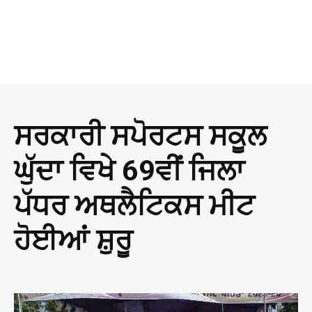
ਸਰਕਾਰੀ ਸਪੋਰਟਸ ਸਕੂਲ
ਘੁੱਦਾ ਵਿਖੇ 69ਵੀਂ ਜਿਲਾ
ਪੱਧਰ ਅਥਲੈਟਿਕਸ ਮੀਟ
ਹੋਈਆਂ ਸ਼ੁਰੂ