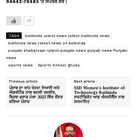
94642-76483 ‘
ਤੇ ਸੰਪਰਕ ਕਰੋ।
+1
TAGS
bathinda latest news latest bathinda news
bathinda news latest news of bathinda
punjabi khabarsaar latest punjabi news punjab news Punjabi
news
sports news
Sports School ghuda
Previous article
Next article
ਪੰਜਾਬ ਦਾ ਖਾਧ ਖੇਤਰ! ਏਆਈ ਅਤੇ
SSD Women’s Institute of
ਐਗਰੀਟੈਕ ਨਾਲ ਬਦਲੀ ਤਸਵੀਰ,
Technology Bathinda
ਵਿਸ਼ਵ ਖੁਰਾਕ ਮੇਲਾ 2025 ਵਿੱਚ ਕੇਂਦਰ
ਸਰਟੀਫਿਕੇਟ ਆਫ਼ ਐਕਸੀਲੈਂਸ ਨਾਲ
ਬਣਿਆ ਪੰਜਾਬ
ਸਨਮਾਨਿਤ