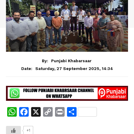
By:
Punjabi Khabarsaar
Saturday, 27 September 2025, 14:34
Date:
W
F
X
C
Pr
S
h
a
o
in
h
at
c
p
t
ar
+1