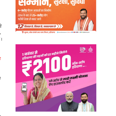
਼ੇ
,
ਆ।
ਮ
ਰ