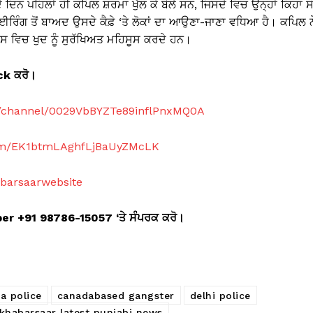
ੋ ਦਿਨ ਪਹਿਲਾਂ ਹੀ ਕਪਿਲ ਸ਼ਰਮਾ ਖੁੱਲ ਕੇ ਬੋਲੇ ਸਨ, ਜਿਸਦੇ ਵਿਚ ਉਨ੍ਹਾਂ ਕਿਹਾ ਸ
ਈਰਿੰਗ ਤੋਂ ਬਾਅਦ ਉਸਦੇ ਕੈਫ਼ੇ ‘ਤੇ ਲੋਕਾਂ ਦਾ ਆਉਣਾ-ਜਾਣਾ ਵਧਿਆ ਹੈ। ਕਪਿਲ ਨ
ਸ ਵਿਚ ਖੁਦ ਨੂੰ ਸੁਰੱਖਿਅਤ ਮਹਿਸੂਸ ਕਰਦੇ ਹਨ।
ick
ਕਰੋ।
m/channel/0029VbBYZTe89inflPnxMQ0A
com/EK1btmLAghfLjBaUyZMcLK
abarsaarwebsite
mber +91 98786-15057 ‘
ਤੇ ਸੰਪਰਕ ਕਰੋ।
a police
canadabased gangster
delhi police
khabarsaar latest punjabi news