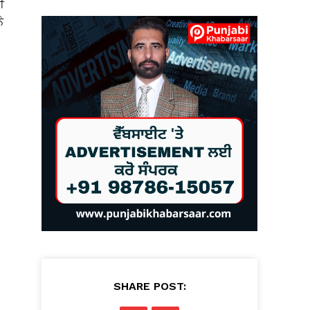
ੀ
ੇ
SHARE POST: