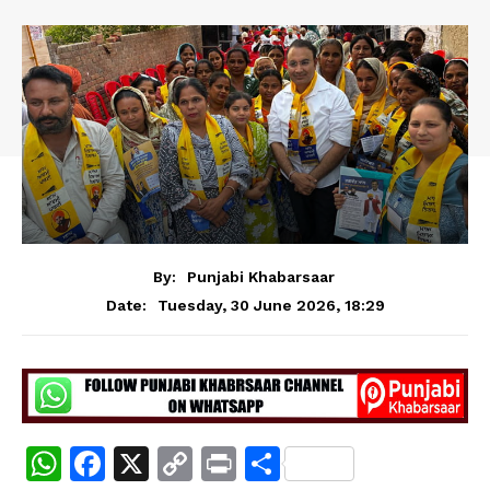
By:
Punjabi Khabarsaar
Tuesday, 30 June 2026, 18:29
Date:
W
F
X
C
Pr
S