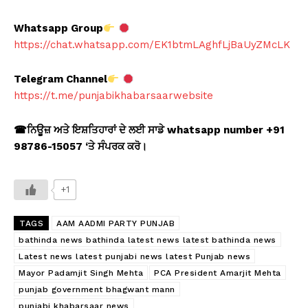
Whatsapp Group
https://chat.whatsapp.com/EK1btmLAghfLjBaUyZMcLK
Telegram Channel
https://t.me/punjabikhabarsaarwebsite
☎
ਨਿਊਜ਼ ਅਤੇ ਇਸ਼ਤਿਹਾਰਾਂ ਦੇ ਲਈ ਸਾਡੇ whatsapp number +91
98786-15057 ‘
ਤੇ ਸੰਪਰਕ ਕਰੋ।
+1
TAGS
AAM AADMI PARTY PUNJAB
bathinda news bathinda latest news latest bathinda news
Latest news latest punjabi news latest Punjab news
Mayor Padamjit Singh Mehta
PCA President Amarjit Mehta
punjab government bhagwant mann
punjabi khabarsaar news