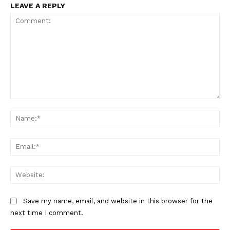
LEAVE A REPLY
Comment:
Na
Ema
Web
Save my name, email, and website in this browser for the
next time I comment.