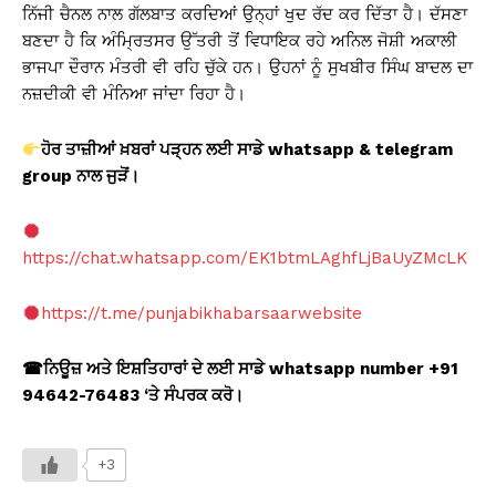
ਨਿੱਜੀ ਚੈਨਲ ਨਾਲ ਗੱਲਬਾਤ ਕਰਦਿਆਂ ਉਨ੍ਹਾਂ ਖੁਦ ਰੱਦ ਕਰ ਦਿੱਤਾ ਹੈ। ਦੱਸਣਾ
ਬਣਦਾ ਹੈ ਕਿ ਅੰਮ੍ਰਿਤਸਰ ਉੱਤਰੀ ਤੋਂ ਵਿਧਾਇਕ ਰਹੇ ਅਨਿਲ ਜੋਸ਼ੀ ਅਕਾਲੀ
ਭਾਜਪਾ ਦੌਰਾਨ ਮੰਤਰੀ ਵੀ ਰਹਿ ਚੁੱਕੇ ਹਨ। ਉਹਨਾਂ ਨੂੰ ਸੁਖਬੀਰ ਸਿੰਘ ਬਾਦਲ ਦਾ
ਨਜ਼ਦੀਕੀ ਵੀ ਮੰਨਿਆ ਜਾਂਦਾ ਰਿਹਾ ਹੈ।
ਹੋਰ ਤਾਜ਼ੀਆਂ ਖ਼ਬਰਾਂ ਪੜ੍ਹਨ ਲਈ ਸਾਡੇ whatsapp & telegram
group
ਨਾਲ ਜੁੜੋਂ।
https://chat.whatsapp.com/EK1btmLAghfLjBaUyZMcLK
https://t.me/punjabikhabarsaarwebsite
☎
ਨਿਊਜ਼ ਅਤੇ ਇਸ਼ਤਿਹਾਰਾਂ ਦੇ ਲਈ ਸਾਡੇ whatsapp number +91
94642-76483 ‘
ਤੇ ਸੰਪਰਕ ਕਰੋ।
+3