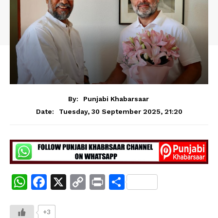
By:
Punjabi Khabarsaar
Tuesday, 30 September 2025, 21:20
Date:
W
F
X
C
Pr
S
h
a
o
in
h
at
c
p
t
ar
+3