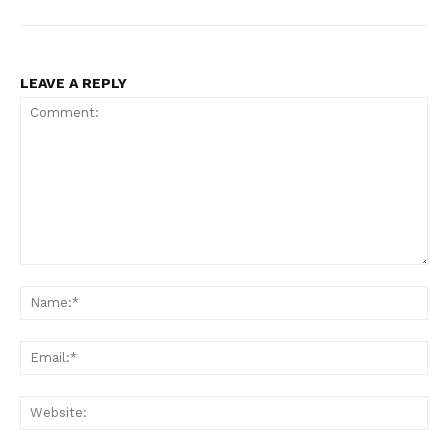
LEAVE A REPLY
Comment:
Na
Ema
Web