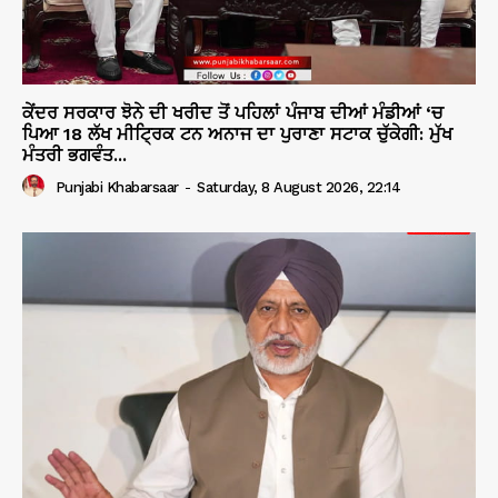
ਕੇਂਦਰ ਸਰਕਾਰ ਝੋਨੇ ਦੀ ਖਰੀਦ ਤੋਂ ਪਹਿਲਾਂ ਪੰਜਾਬ ਦੀਆਂ ਮੰਡੀਆਂ ‘ਚ
ਪਿਆ 18 ਲੱਖ ਮੀਟ੍ਰਿਕ ਟਨ ਅਨਾਜ ਦਾ ਪੁਰਾਣਾ ਸਟਾਕ ਚੁੱਕੇਗੀ: ਮੁੱਖ
ਮੰਤਰੀ ਭਗਵੰਤ...
Punjabi Khabarsaar
-
Saturday, 8 August 2026, 22:14