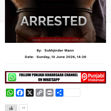
By:
Sukhjinder Mann
Sunday, 14 June 2026, 14:26
Date:
W
F
X
C
Pr
S
h
a
o
in
h
at
c
p
t
ar
+1