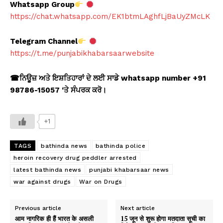
Whatsapp Group
https://chat.whatsapp.com/EK1btmLAghfLjBaUyZMcLK
Telegram Channel
https://t.me/punjabikhabarsaarwebsite
☎
ਨਿਊਜ਼ ਅਤੇ ਇਸ਼ਤਿਹਾਰਾਂ ਦੇ ਲਈ ਸਾਡੇ whatsapp number +91
98786-15057 ‘
ਤੇ ਸੰਪਰਕ ਕਰੋ।
+1
TAGS
bathinda news
bathinda police
heroin recovery drug peddler arrested
latest bathinda news
punjabi khabarsaar news
war against drugs
War on Drugs
Previous article
Next article
आम नागरिक ही हैं भारत के असली
15 जून से शुरू होगा मतदाता सूची का