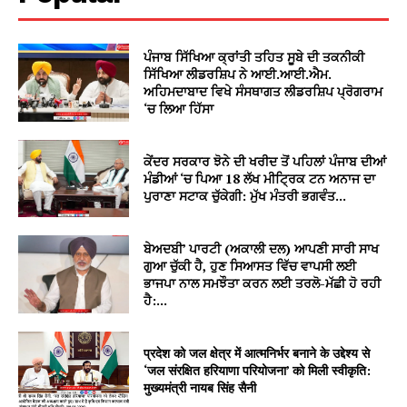
ਪੰਜਾਬ ਸਿੱਖਿਆ ਕ੍ਰਾਂਤੀ ਤਹਿਤ ਸੂਬੇ ਦੀ ਤਕਨੀਕੀ
ਸਿੱਖਿਆ ਲੀਡਰਸ਼ਿਪ ਨੇ ਆਈ.ਆਈ.ਐਮ.
ਅਹਿਮਦਾਬਾਦ ਵਿਖੇ ਸੰਸਥਾਗਤ ਲੀਡਰਸ਼ਿਪ ਪ੍ਰੋਗਰਾਮ
‘ਚ ਲਿਆ ਹਿੱਸਾ
ਕੇਂਦਰ ਸਰਕਾਰ ਝੋਨੇ ਦੀ ਖਰੀਦ ਤੋਂ ਪਹਿਲਾਂ ਪੰਜਾਬ ਦੀਆਂ
ਮੰਡੀਆਂ ‘ਚ ਪਿਆ 18 ਲੱਖ ਮੀਟ੍ਰਿਕ ਟਨ ਅਨਾਜ ਦਾ
ਪੁਰਾਣਾ ਸਟਾਕ ਚੁੱਕੇਗੀ: ਮੁੱਖ ਮੰਤਰੀ ਭਗਵੰਤ...
ਬੇਅਦਬੀ’ ਪਾਰਟੀ (ਅਕਾਲੀ ਦਲ) ਆਪਣੀ ਸਾਰੀ ਸਾਖ
ਗੁਆ ਚੁੱਕੀ ਹੈ, ਹੁਣ ਸਿਆਸਤ ਵਿੱਚ ਵਾਪਸੀ ਲਈ
ਭਾਜਪਾ ਨਾਲ ਸਮਝੌਤਾ ਕਰਨ ਲਈ ਤਰਲੋ-ਮੱਛੀ ਹੋ ਰਹੀ
ਹੈ:...
प्रदेश को जल क्षेत्र में आत्मनिर्भर बनाने के उद्देश्य से
‘जल संरक्षित हरियाणा परियोजना’ को मिली स्वीकृति:
मुख्यमंत्री नायब सिंह सैनी