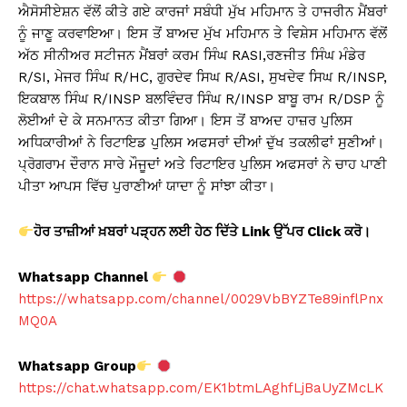
ਐਸੋਸੀਏਸ਼ਨ ਵੱਲੋਂ ਕੀਤੇ ਗਏ ਕਾਰਜਾਂ ਸਬੰਧੀ ਮੁੱਖ ਮਹਿਮਾਨ ਤੇ ਹਾਜਰੀਨ ਮੈਂਬਰਾਂ
ਨੂੰ ਜਾਣੂ ਕਰਵਾਇਆ। ਇਸ ਤੋਂ ਬਾਅਦ ਮੁੱਖ ਮਹਿਮਾਨ ਤੇ ਵਿਸ਼ੇਸ ਮਹਿਮਾਨ ਵੱਲੋਂ
ਅੱਠ ਸੀਨੀਅਰ ਸਟੀਜਨ ਮੈਂਬਰਾਂ ਕਰਮ ਸਿੰਘ RASI,ਰਣਜੀਤ ਸਿੰਘ ਮੰਡੇਰ
R/SI, ਮੇਜਰ ਸਿੰਘ R/HC, ਗੁਰਦੇਵ ਸਿਘ R/ASI, ਸੁਖਦੇਵ ਸਿਘ R/INSP,
ਇਕਬਾਲ ਸਿੰਘ R/INSP ਬਲਵਿੰਦਰ ਸਿੰਘ R/INSP ਬਾਬੂ ਰਾਮ R/DSP ਨੂੰ
ਲੋਈਆਂ ਦੇ ਕੇ ਸਨਮਾਨਤ ਕੀਤਾ ਗਿਆ। ਇਸ ਤੋਂ ਬਾਅਦ ਹਾਜ਼ਰ ਪੁਲਿਸ
ਅਧਿਕਾਰੀਆਂ ਨੇ ਰਿਟਾਇਡ ਪੁਲਿਸ ਅਫਸਰਾਂ ਦੀਆਂ ਦੁੱਖ ਤਕਲੀਫਾਂ ਸੁਣੀਆਂ।
ਪ੍ਰੋਗਰਾਮ ਦੌਰਾਨ ਸਾਰੇ ਮੌਜੂਦਾਂ ਅਤੇ ਰਿਟਾਇਰ ਪੁਲਿਸ ਅਫਸਰਾਂ ਨੇ ਚਾਹ ਪਾਣੀ
ਪੀਤਾ ਆਪਸ ਵਿੱਚ ਪੁਰਾਣੀਆਂ ਯਾਦਾ ਨੂੰ ਸਾਂਝਾ ਕੀਤਾ।
ਹੋਰ ਤਾਜ਼ੀਆਂ ਖ਼ਬਰਾਂ ਪੜ੍ਹਨ ਲਈ ਹੇਠ ਦਿੱਤੇ Link
ਉੱਪਰ Click
ਕਰੋ।
Whatsapp Channel
https://whatsapp.com/channel/0029VbBYZTe89inflPnx
MQ0A
Whatsapp Group
https://chat.whatsapp.com/EK1btmLAghfLjBaUyZMcLK