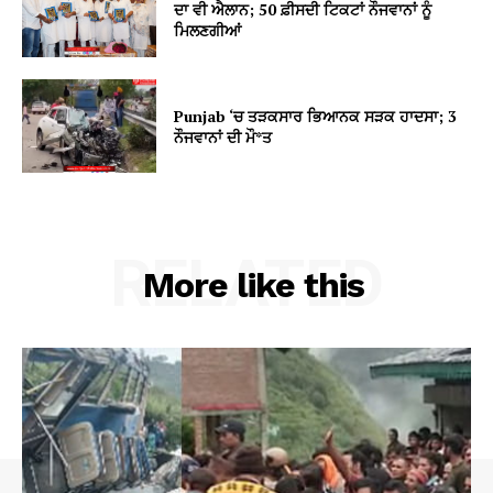
ਦਾ ਵੀ ਐਲਾਨ; 50 ਫ਼ੀਸਦੀ ਟਿਕਟਾਂ ਨੌਜਵਾਨਾਂ ਨੂੰ
ਮਿਲਣਗੀਆਂ
Punjab ‘ਚ ਤੜਕਸਾਰ ਭਿਆਨਕ ਸੜਕ ਹਾਦਸਾ; 3
ਨੌਜਵਾਨਾਂ ਦੀ ਮੌ*ਤ
RELATED
More like this