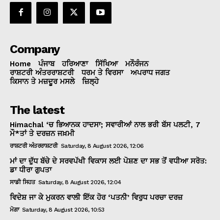
Company
Home
ਪੰਜਾਬ
ਹਰਿਆਣਾ
ਸਿੱਖਿਆ
ਮਨੌਰੰਜਨ
ਰਾਸ਼ਟਰੀ ਅੰਤਰਰਾਸ਼ਟਰੀ
ਧਰਮ ਤੇ ਵਿਰਸਾ
ਅਪਰਾਧ ਜਗਤ
ਕਿਸਾਨ ਤੇ ਮਜ਼ਦੂਰ ਮਸਲੇ
ਜ਼ਿਲ੍ਹੇ
The latest
Himachal ‘ਚ ਭਿਆਨਕ ਹਾਦਸਾ; ਸਵਾਰੀਆਂ ਨਾਲ ਭਰੀ ਬੱਸ ਪਲਟੀ, 7
ਮੌ*ਤਾਂ ਤੇ ਦਰਜ਼ਨ ਜਖ਼ਮੀ
ਰਾਸ਼ਟਰੀ ਅੰਤਰਰਾਸ਼ਟਰੀ
Saturday, 8 August 2026, 12:06
ਮਾਂ ਦਾ ਦੁੱਧ ਬੱਚੇ ਦੇ ਸਰਵਪੱਖੀ ਵਿਕਾਸ ਲਈ ਪੋਸ਼ਣ ਦਾ ਸਭ ਤੋਂ ਵਧੀਆ ਸਰੋਤ:
ਡਾ ਧੀਰਾ ਗੁਪਤਾ
ਸਾਡੀ ਸਿਹਤ
Saturday, 8 August 2026, 12:04
ਵਿਦੇਸ਼ ਜਾ ਕੇ ਮੁਕਰਨ ਵਾਲੀ ਇੱਕ ਹੋਰ ‘ਪਤਨੀ’ ਵਿਰੁਧ ਪਰਚਾ ਦਰਜ਼
ਮੋਗਾ
Saturday, 8 August 2026, 10:53