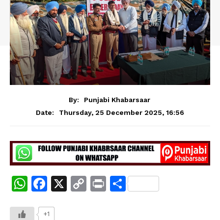
By:
Punjabi Khabarsaar
Thursday, 25 December 2025, 16:56
Date:
W
F
X
C
Pr
S
h
a
o
in
h
at
c
p
t
ar
+1