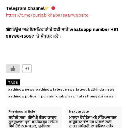
Telegram Channel
https://t.me/punjabikhabarsaarwebsite
☎
ਨਿਊਜ਼ ਅਤੇ ਇਸ਼ਤਿਹਾਰਾਂ ਦੇ ਲਈ ਸਾਡੇ whatsapp number +91
98786-15057 ‘
ਤੇ ਸੰਪਰਕ ਕਰੋ।
+1
TAGS
bathinda news bathinda latest news latest bathinda news
bathinda police
punjabi khabarsaar latest punjabi news
Previous article
Next article
ਸ਼ਹੀਦੀ ਸਭਾ: ਡੀਜੀਪੀ ਗੌਰਵ ਯਾਦਵ
ਮਾਲਵਾ ਹੈਰੀਟੇਜ ਅਤੇ ਸੱਭਿਆਚਾਰਕ
ਗੁਰਦੁਆਰਾ ਸ੍ਰੀ ਫ਼ਤਹਿਗੜ੍ਹ ਸਾਹਿਬ
ਫਾਊਂਡੇਸ਼ਨ ਵੱਲੋਂ ਹੜ ਪੀੜਤਾਂ ਲਈ
ਵਿਖੇ ਹੋਏ ਨਤਮਸਤਕ, ਸੁਰੱਖਿਆ
ਰਾਹਤ ਸਮੱਗਰੀ ਦਾ ਭੇਜਿਆ ਟਰੱਕ