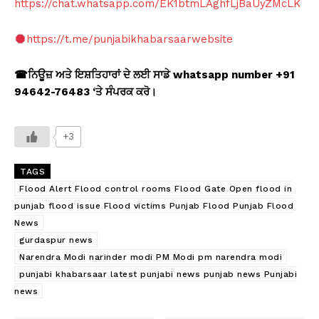
https://chat.whatsapp.com/EK1btmLAghfLjBaUyZMcLK
https://t.me/punjabikhabarsaarwebsite
☎
ਨਿਊਜ਼ ਅਤੇ ਇਸ਼ਤਿਹਾਰਾਂ ਦੇ ਲਈ ਸਾਡੇ whatsapp number +91
94642-76483 ‘
ਤੇ ਸੰਪਰਕ ਕਰੋ।
+3
TAGS
Flood Alert Flood control rooms Flood Gate Open flood in
punjab flood issue Flood victims Punjab Flood Punjab Flood
News
gurdaspur news
Narendra Modi narinder modi PM Modi pm narendra modi
punjabi khabarsaar latest punjabi news punjab news Punjabi
news