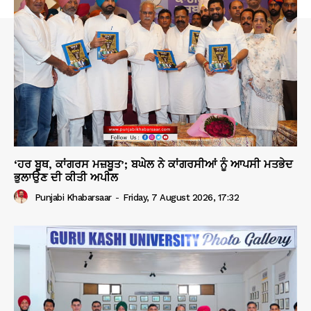
‘ਹਰ ਬੂਥ, ਕਾਂਗਰਸ ਮਜ਼ਬੂਤ’; ਬਘੇਲ ਨੇ ਕਾਂਗਰਸੀਆਂ ਨੂੰ ਆਪਸੀ ਮਤਭੇਦ
ਭੁਲਾਉਣ ਦੀ ਕੀਤੀ ਅਪੀਲ
Punjabi Khabarsaar
-
Friday, 7 August 2026, 17:32