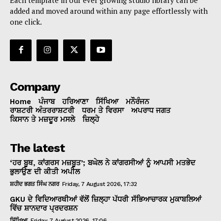
added and moved around within any page effortlessly with
one click.
Company
Home
ਪੰਜਾਬ
ਹਰਿਆਣਾ
ਸਿੱਖਿਆ
ਮਨੌਰੰਜਨ
ਰਾਸ਼ਟਰੀ ਅੰਤਰਰਾਸ਼ਟਰੀ
ਧਰਮ ਤੇ ਵਿਰਸਾ
ਅਪਰਾਧ ਜਗਤ
ਕਿਸਾਨ ਤੇ ਮਜ਼ਦੂਰ ਮਸਲੇ
ਜ਼ਿਲ੍ਹੇ
The latest
‘ਹਰ ਬੂਥ, ਕਾਂਗਰਸ ਮਜ਼ਬੂਤ’; ਬਘੇਲ ਨੇ ਕਾਂਗਰਸੀਆਂ ਨੂੰ ਆਪਸੀ ਮਤਭੇਦ
ਭੁਲਾਉਣ ਦੀ ਕੀਤੀ ਅਪੀਲ
ਸ਼ਹੀਦ ਭਗਤ ਸਿੰਘ ਨਗਰ
Friday, 7 August 2026, 17:32
GKU ਦੇ ਵਿਦਿਆਰਥੀਆਂ ਵੱਲੋਂ ਜ਼ਿਲ੍ਹਾ ਪੱਧਰੀ ਸੱਭਿਆਚਾਰਕ ਮੁਕਾਬਲਿਆਂ
ਵਿੱਚ ਸ਼ਾਨਦਾਰ ਪ੍ਰਦਰਸ਼ਨ
ਸਿੱਖਿਆ
Friday, 7 August 2026, 17:06