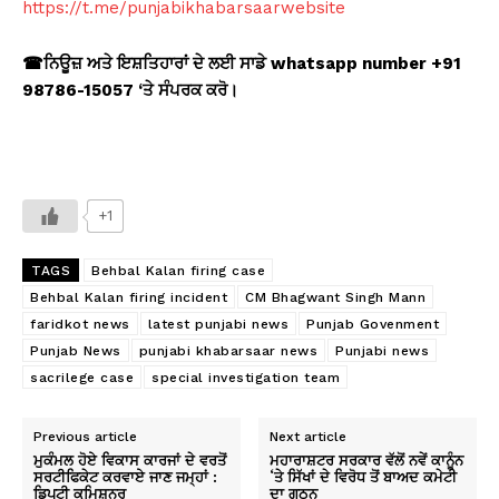
https://t.me/punjabikhabarsaarwebsite
☎
ਨਿਊਜ਼ ਅਤੇ ਇਸ਼ਤਿਹਾਰਾਂ ਦੇ ਲਈ ਸਾਡੇ
whatsapp number +91
98786-15057 ‘
ਤੇ ਸੰਪਰਕ ਕਰੋ।
+1
TAGS
Behbal Kalan firing case
Behbal Kalan firing incident
CM Bhagwant Singh Mann
faridkot news
latest punjabi news
Punjab Govenment
Punjab News
punjabi khabarsaar news
Punjabi news
sacrilege case
special investigation team
Previous article
Next article
ਮੁਕੰਮਲ ਹੋਏ ਵਿਕਾਸ ਕਾਰਜਾਂ ਦੇ ਵਰਤੋਂ
ਮਹਾਰਾਸ਼ਟਰ ਸਰਕਾਰ ਵੱਲੋਂ ਨਵੇਂ ਕਾਨੂੰਨ
ਸਰਟੀਫਿਕੇਟ ਕਰਵਾਏ ਜਾਣ ਜਮ੍ਹਾਂ :
‘ਤੇ ਸਿੱਖਾਂ ਦੇ ਵਿਰੋਧ ਤੋਂ ਬਾਅਦ ਕਮੇਟੀ
ਡਿਪਟੀ ਕਮਿਸ਼ਨਰ
ਦਾ ਗਠਨ