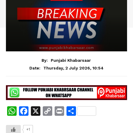
By:
Punjabi Khabarsaar
Thursday, 2 July 2026, 10:54
Date:
W
F
X
C
Pr
S
h
a
o
in
h
at
c
p
t
ar
+1