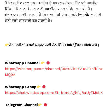
ਹੈ ਕਿ ਸ਼੍ਰੀ ਅਕਾਲ ਤਖ਼ਤ ਸਾਹਿਬ ਦੇ ਸਾਬਕਾ ਜਥੇਦਾਰ ਗਿਆਨੀ ਰਘਬੀਰ
ਸਿੰਘ ਦੇ ਬਿਆਨ ਤੋਂ ਬਾਅਦ ਐਸਆਈਟੀ ਹਰਕਤ ਵਿੱਚ ਆ ਗਈ ਹੈ।
ਸੰਭਾਵਨਾ ਜਤਾਈ ਜਾ ਰਹੀ ਹੈ ਕਿ ਜਲਦੀ ਹੀ ਇਸ ਮਾਮਲੇ ਵਿਚ ਐਸਆਈਟੀ
ਕੋਈ ਵੱਡੀ ਕਾਰਵਾਈ ਕਰ ਸਕਦੀ ਹੈ।
ਹੋਰ ਤਾਜ਼ੀਆਂ ਖ਼ਬਰਾਂ ਪੜ੍ਹਨ ਲਈ ਹੇਠ ਦਿੱਤੇ Link
ਉੱਪਰ Click
ਕਰੋ।
Whatsapp Channel
https://whatsapp.com/channel/0029VbBYZTe89inflPnx
MQ0A
Whatsapp Group
https://chat.whatsapp.com/EK1btmLAghfLjBaUyZMcLK
Telegram Channel