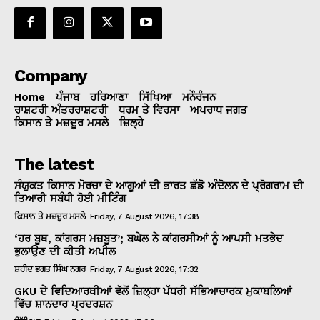
Company
Home
ਪੰਜਾਬ
ਹਰਿਆਣਾ
ਸਿੱਖਿਆ
ਮਨੌਰੰਜਨ
ਰਾਸ਼ਟਰੀ ਅੰਤਰਰਾਸ਼ਟਰੀ
ਧਰਮ ਤੇ ਵਿਰਸਾ
ਅਪਰਾਧ ਜਗਤ
ਕਿਸਾਨ ਤੇ ਮਜ਼ਦੂਰ ਮਸਲੇ
ਜ਼ਿਲ੍ਹੇ
The latest
ਸੰਯੁਕਤ ਕਿਸਾਨ ਮੋਰਚਾ ਦੇ ਆਗੂਆਂ ਦੀ ਭਾਰਤ ਛੱਡੋ ਅੰਦੋਲਨ ਦੇ ਪ੍ਰੋਗਰਾਮ ਦੀ
ਤਿਆਰੀ ਸਬੰਧੀ ਹੋਈ ਮੀਟਿੰਗ
ਕਿਸਾਨ ਤੇ ਮਜ਼ਦੂਰ ਮਸਲੇ
Friday, 7 August 2026, 17:38
‘ਹਰ ਬੂਥ, ਕਾਂਗਰਸ ਮਜ਼ਬੂਤ’; ਬਘੇਲ ਨੇ ਕਾਂਗਰਸੀਆਂ ਨੂੰ ਆਪਸੀ ਮਤਭੇਦ
ਭੁਲਾਉਣ ਦੀ ਕੀਤੀ ਅਪੀਲ
ਸ਼ਹੀਦ ਭਗਤ ਸਿੰਘ ਨਗਰ
Friday, 7 August 2026, 17:32
GKU ਦੇ ਵਿਦਿਆਰਥੀਆਂ ਵੱਲੋਂ ਜ਼ਿਲ੍ਹਾ ਪੱਧਰੀ ਸੱਭਿਆਚਾਰਕ ਮੁਕਾਬਲਿਆਂ
ਵਿੱਚ ਸ਼ਾਨਦਾਰ ਪ੍ਰਦਰਸ਼ਨ