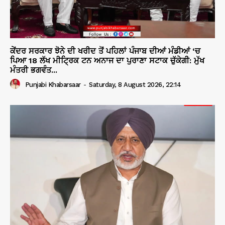
ਕੇਂਦਰ ਸਰਕਾਰ ਝੋਨੇ ਦੀ ਖਰੀਦ ਤੋਂ ਪਹਿਲਾਂ ਪੰਜਾਬ ਦੀਆਂ ਮੰਡੀਆਂ ‘ਚ
ਪਿਆ 18 ਲੱਖ ਮੀਟ੍ਰਿਕ ਟਨ ਅਨਾਜ ਦਾ ਪੁਰਾਣਾ ਸਟਾਕ ਚੁੱਕੇਗੀ: ਮੁੱਖ
ਮੰਤਰੀ ਭਗਵੰਤ...
Punjabi Khabarsaar
-
Saturday, 8 August 2026, 22:14