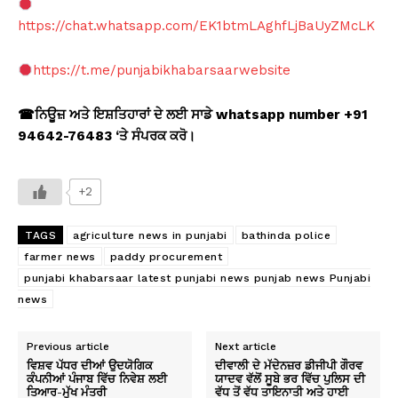
https://chat.whatsapp.com/EK1btmLAghfLjBaUyZMcLK
https://t.me/punjabikhabarsaarwebsite
☎
ਨਿਊਜ਼ ਅਤੇ ਇਸ਼ਤਿਹਾਰਾਂ ਦੇ ਲਈ ਸਾਡੇ whatsapp number +91
94642-76483 ‘
ਤੇ ਸੰਪਰਕ ਕਰੋ।
+2
TAGS
agriculture news in punjabi
bathinda police
farmer news
paddy procurement
punjabi khabarsaar latest punjabi news punjab news Punjabi
news
Previous article
Next article
ਵਿਸ਼ਵ ਪੱਧਰ ਦੀਆਂ ਉਦਯੋਗਿਕ
ਦੀਵਾਲੀ ਦੇ ਮੱਦੇਨਜ਼ਰ ਡੀਜੀਪੀ ਗੌਰਵ
ਕੰਪਨੀਆਂ ਪੰਜਾਬ ਵਿੱਚ ਨਿਵੇਸ਼ ਲਈ
ਯਾਦਵ ਵੱਲੋਂ ਸੂਬੇ ਭਰ ਵਿੱਚ ਪੁਲਿਸ ਦੀ
ਤਿਆਰ-ਮੁੱਖ ਮੰਤਰੀ
ਵੱਧ ਤੋਂ ਵੱਧ ਤਾਇਨਾਤੀ ਅਤੇ ਹਾਈ