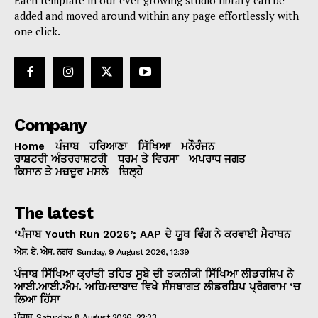
added and moved around within any page effortlessly with
one click.
Company
Home
ਪੰਜਾਬ
ਹਰਿਆਣਾ
ਸਿੱਖਿਆ
ਮਨੌਰੰਜਨ
ਰਾਸ਼ਟਰੀ ਅੰਤਰਰਾਸ਼ਟਰੀ
ਧਰਮ ਤੇ ਵਿਰਸਾ
ਅਪਰਾਧ ਜਗਤ
ਕਿਸਾਨ ਤੇ ਮਜ਼ਦੂਰ ਮਸਲੇ
ਜ਼ਿਲ੍ਹੇ
The latest
‘ਪੰਜਾਬ Youth Run 2026’; AAP ਦੇ ਯੂਥ ਵਿੰਗ ਨੇ ਕਰਵਾਈ ਮੈਰਾਥਨ
ਐਸ. ਏ. ਐਸ. ਨਗਰ
Sunday, 9 August 2026, 12:39
ਪੰਜਾਬ ਸਿੱਖਿਆ ਕ੍ਰਾਂਤੀ ਤਹਿਤ ਸੂਬੇ ਦੀ ਤਕਨੀਕੀ ਸਿੱਖਿਆ ਲੀਡਰਸ਼ਿਪ ਨੇ
ਆਈ.ਆਈ.ਐਮ. ਅਹਿਮਦਾਬਾਦ ਵਿਖੇ ਸੰਸਥਾਗਤ ਲੀਡਰਸ਼ਿਪ ਪ੍ਰੋਗਰਾਮ ‘ਚ
ਲਿਆ ਹਿੱਸਾ
ਪੰਜਾਬ
Saturday, 8 August 2026, 22:23