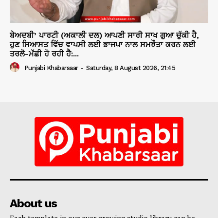
ਬੇਅਦਬੀ’ ਪਾਰਟੀ (ਅਕਾਲੀ ਦਲ) ਆਪਣੀ ਸਾਰੀ ਸਾਖ ਗੁਆ ਚੁੱਕੀ ਹੈ,
ਹੁਣ ਸਿਆਸਤ ਵਿੱਚ ਵਾਪਸੀ ਲਈ ਭਾਜਪਾ ਨਾਲ ਸਮਝੌਤਾ ਕਰਨ ਲਈ
ਤਰਲੋ-ਮੱਛੀ ਹੋ ਰਹੀ ਹੈ:...
Punjabi Khabarsaar
-
Saturday, 8 August 2026, 21:45
About us
Each template in our ever growing studio library can be