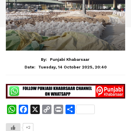
By:
Punjabi Khabarsaar
Tuesday, 14 October 2025, 20:40
Date:
W
F
X
C
Pr
S
h
a
o
in
h
at
c
p
t
ar
+2