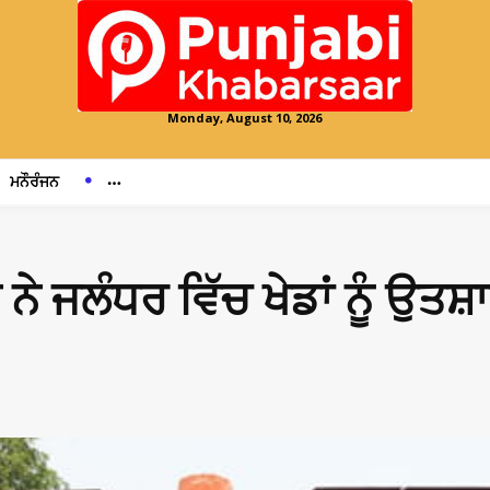
Monday, August 10, 2026
ਮਨੌਰੰਜਨ
 ਨੇ ਜਲੰਧਰ ਵਿੱਚ ਖੇਡਾਂ ਨੂੰ ਉ