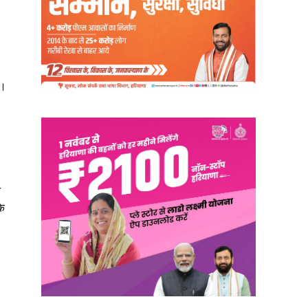
ा।
न
के