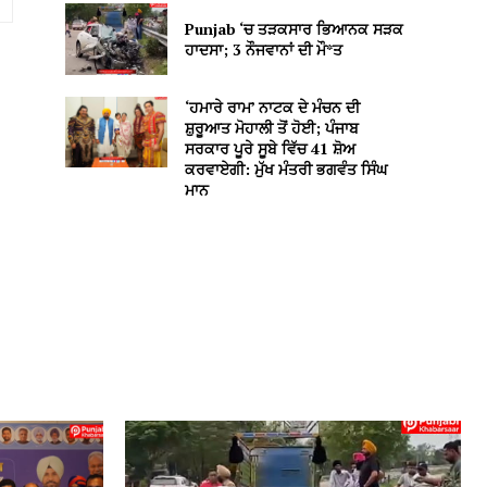
Punjab ‘ਚ ਤੜਕਸਾਰ ਭਿਆਨਕ ਸੜਕ
ਹਾਦਸਾ; 3 ਨੌਜਵਾਨਾਂ ਦੀ ਮੌ*ਤ
‘ਹਮਾਰੇ ਰਾਮ’ ਨਾਟਕ ਦੇ ਮੰਚਨ ਦੀ
ਸ਼ੁਰੂਆਤ ਮੋਹਾਲੀ ਤੋਂ ਹੋਈ; ਪੰਜਾਬ
ਸਰਕਾਰ ਪੂਰੇ ਸੂਬੇ ਵਿੱਚ 41 ਸ਼ੋਅ
ਕਰਵਾਏਗੀ: ਮੁੱਖ ਮੰਤਰੀ ਭਗਵੰਤ ਸਿੰਘ
ਮਾਨ