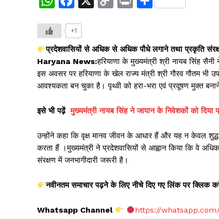
W
F
X
C
Pr
S
h
a
o
in
h
at
c
p
t
ar
+1
s
e
y
e
प्रदेशवासियों से अधिक से अधिक पौधे लगाने तथा प्रकृति संरक
A
b
Li
Haryana News:
हरियाणा के मुख्यमंत्री श्री नायब सिंह सैन
इस अवसर पर हरियाणा के खेल राज्य मंत्री श्री गौरव गौतम भी उपस
p
o
n
आवश्यकता बन चुका है। पृथ्वी को हरा-भरा एवं प्रदूषण मुक्त बना
p
o
k
k
इसे
भी
पढ़ें
मुख्यमंत्री नायब सिंह ने जापान के निवेशकों को दिया प्
उन्होंने कहा कि वृक्ष मानव जीवन के आधार हैं और यह न केवल शुद्ध 
करता हैं ।मुख्यमंत्री ने प्रदेशवासियों से आह्वान किया कि वे 
संरक्षण में जनभागीदारी जरूरी है।
नवीनतम
समाचार
पढ़ने
के
लिए
नीचे
दिए
गए
लिंक
पर
क्लिक
कर
Whatsapp Channel
https://whatsapp.co