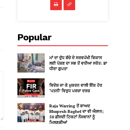
Popular
ਮਾਂ ਦਾ ਦੁੱਧ ਬੱਚੇ ਦੇ ਸਰਵਪੱਖੀ ਵਿਕਾਸ
ਲਈ ਪੋਸ਼ਣ ਦਾ ਸਭ ਤੋਂ ਵਧੀਆ ਸਰੋਤ: ਡਾ
ਧੀਰਾ ਗੁਪਤਾ
ਵਿਦੇਸ਼ ਜਾ ਕੇ ਮੁਕਰਨ ਵਾਲੀ ਇੱਕ ਹੋਰ
‘ਪਤਨੀ’ ਵਿਰੁਧ ਪਰਚਾ ਦਰਜ਼
Raja Warring ਤੋਂ ਬਾਅਦ
Bhupesh Baghel ਦਾ ਵੀ ਐਲਾਨ;
50 ਫ਼ੀਸਦੀ ਟਿਕਟਾਂ ਨੌਜਵਾਨਾਂ ਨੂੰ
ਮਿਲਣਗੀਆਂ
Website: