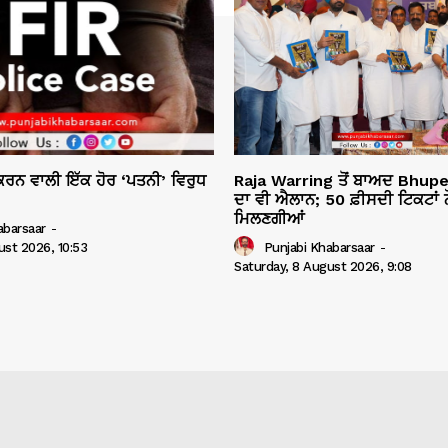
ੁਕਰਨ ਵਾਲੀ ਇੱਕ ਹੋਰ ‘ਪਤਨੀ’ ਵਿਰੁਧ
Raja Warring ਤੋਂ ਬਾਅਦ Bhup
ਦਾ ਵੀ ਐਲਾਨ; 50 ਫ਼ੀਸਦੀ ਟਿਕਟਾਂ ਨੌਜ
ਮਿਲਣਗੀਆਂ
abarsaar
-
ust 2026, 10:53
Punjabi Khabarsaar
-
Saturday, 8 August 2026, 9:08