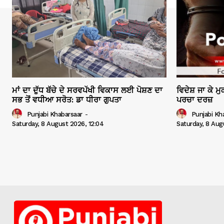
ਮਾਂ ਦਾ ਦੁੱਧ ਬੱਚੇ ਦੇ ਸਰਵਪੱਖੀ ਵਿਕਾਸ ਲਈ ਪੋਸ਼ਣ ਦਾ
ਵਿਦੇਸ਼ ਜਾ ਕੇ ਮ
ਸਭ ਤੋਂ ਵਧੀਆ ਸਰੋਤ: ਡਾ ਧੀਰਾ ਗੁਪਤਾ
ਪਰਚਾ ਦਰਜ਼
Punjabi Khabarsaar
-
Punjabi Kh
Saturday, 8 August 2026, 12:04
Saturday, 8 Aug