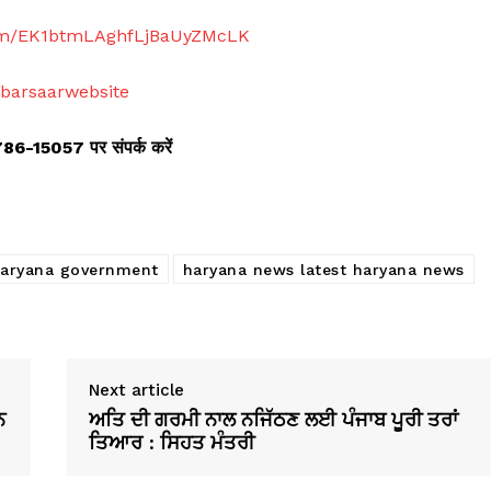
com/EK1btmLAghfLjBaUyZMcLK
abarsaarwebsite
8786-15057 पर संपर्क करें
aryana government
haryana news latest haryana news
Next article
ਨ
ਅਤਿ ਦੀ ਗਰਮੀ ਨਾਲ ਨਜਿੱਠਣ ਲਈ ਪੰਜਾਬ ਪੂਰੀ ਤਰਾਂ
ਤਿਆਰ : ਸਿਹਤ ਮੰਤਰੀ