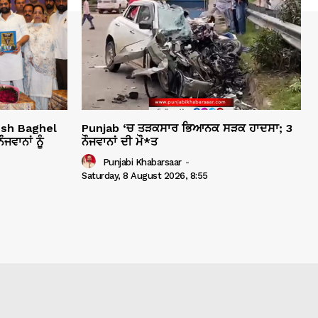
esh Baghel
Punjab ‘ਚ ਤੜਕਸਾਰ ਭਿਆਨਕ ਸੜਕ ਹਾਦਸਾ; 3
ਵਾਨਾਂ ਨੂੰ
ਨੌਜਵਾਨਾਂ ਦੀ ਮੌ*ਤ
Punjabi Khabarsaar
-
Saturday, 8 August 2026, 8:55