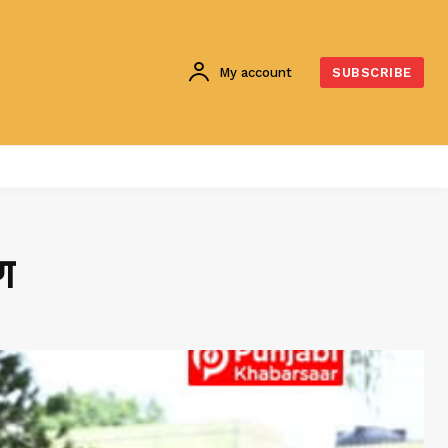
My account
SUBSCRIBE
ण