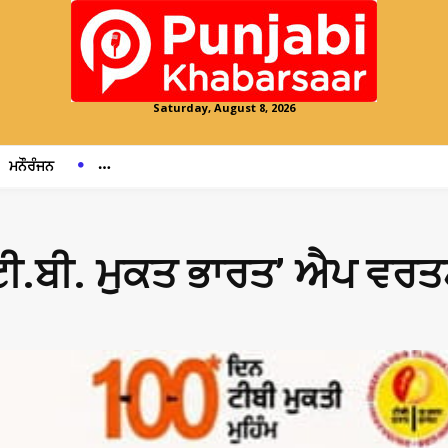
Saturday, August 8, 2026
ਮਨੌਰੰਜਨ
ੰ ‘ਟੀ.ਬੀ. ਮੁਕਤ ਭਾਰਤ’ ਐਪ ਵ