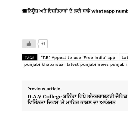
☎
ਨਿਊਜ਼ ਅਤੇ ਇਸ਼ਤਿਹਾਰਾਂ ਦੇ ਲਈ ਸਾਡੇ whatsapp nu
+1
'T.B.' Appeal to use ‘Free India’ app
La
TAGS
punjabi khabarsaar latest punjabi news punjab
Previous article
D.A.V College ਬਠਿੰਡਾ ਵਿਖੇ ਅੰਤਰਰਾਸ਼ਟਰੀ ਜੈਵਿਕ
ਵਿਭਿੰਨਤਾ ਦਿਵਸ ‘ਤੇ ਮਾਹਿਰ ਭਾਸ਼ਣ ਦਾ ਆਯੋਜਨ