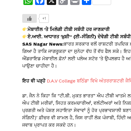
W
F
X
C
Pr
S
h
a
o
in
h
at
c
p
t
ar
+1
s
e
y
e
ਮੋਬਾਈਲ ’ਤੇ ਮਿਲੇਗੀ ਟੀਬੀ ਸਬੰਧੀ ਹਰ ਜਾਣਕਾਰੀ
A
b
Li
ਏ.ਆਈ. ਆਧਾਰਤ ‘ਖ਼ੁਸ਼ੀ” (ਈ-ਸੰਗਿਨੀ) ਦੇਵੇਗੀ ਟੀਬੀ ਸਬੰਧ
SAS Nagar News:
ਭਾਰਤ ਸਰਕਾਰ ਵਲੋਂ ਰਾਸ਼ਟਰੀ ਤਪਦਿਕ ਖ਼
p
o
n
ਗਿਆ ਹੈ ਤਾਕਿ ਜਾਗਰੂਕਤਾ ਦਾ ਸੁਨੇਹਾ ਵੱਧ ਤੋਂ ਵੱਧ ਫੈਲ ਸਕੇ।
p
o
k
ਐਂਡਰਾਇਡ ਮੋਬਾਈਲ ਫ਼ੋਨਾਂ ਲਈ ਪਲੇਅ ਸਟੋਰ ’ਤੇ ਉਪਲਭਧ ਹੈ ਅਤੇ 
k
ਪਾਉਣਾ ਚਾਹੀਦਾ ਹੈ।
ਇਹ ਵੀ ਪੜ੍ਹੋ
D.A.V College ਬਠਿੰਡਾ ਵਿਖੇ ਅੰਤਰਰਾਸ਼ਟਰੀ ਜੈ
ਡਾ. ਜੈਨ ਨੇ ਕਿਹਾ ਕਿ “ਟੀ.ਬੀ. ਮੁਕਤ ਭਾਰਤ” ਐਪ ਟੀਬੀ ਖਾਤਮ
ਐਪ ਟੀਬੀ ਮਰੀਜ਼ਾਂ, ਸਿਹਤ ਕਰਮਚਾਰੀਆਂ, ਵਲੰਟੀਅਰਾਂ ਅਤੇ ਨਿਕਸ਼ੇ ਮ
ਪ੍ਰਗਤੀ ਅਤੇ ਪੋਸ਼ਣ ਸਹਾਇਤਾ ਸੇਵਾਵਾਂ ਨੂੰ ਹੋਰ ਪ੍ਰਭਾਵਸ਼ਾਲ
ਸੰਗਿਨੀ)’ ਫ਼ੀਚਰ ਵੀ ਸ਼ਾਮਲ ਹੈ, ਜਿਸ ਰਾਹੀਂ ਲੋਕ ਪੰਜਾਬੀ, ਹਿੰਦੀ ਅ
ਜਵਾਬ ਪ੍ਰਾਪਤ ਕਰ ਸਕਦੇ ਹਨ।