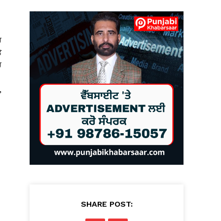
ਰ
ੇ
ਰ
,
SHARE POST: