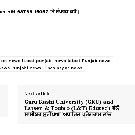
mber +91 98786-15057 ‘
ਤੇ ਸੰਪਰਕ ਕਰੋ।
test news latest punjabi news latest Punjab news
 news Punjabi news
sas nagar news
Next article
Guru Kashi University (GKU) and
Larsen & Toubro (L&T) Edutech ਵੱਲੋਂ
ਸਾਈਬਰ ਸੁਰੱਖਿਆ ਅਧਾਰਿਤ ਪ੍ਰੋਗਰਾਮ ਲਾਂਚ