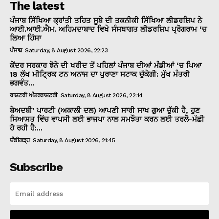
The latest
ਪੰਜਾਬ ਸਿੱਖਿਆ ਕ੍ਰਾਂਤੀ ਤਹਿਤ ਸੂਬੇ ਦੀ ਤਕਨੀਕੀ ਸਿੱਖਿਆ ਲੀਡਰਸ਼ਿਪ ਨੇ
ਆਈ.ਆਈ.ਐਮ. ਅਹਿਮਦਾਬਾਦ ਵਿਖੇ ਸੰਸਥਾਗਤ ਲੀਡਰਸ਼ਿਪ ਪ੍ਰੋਗਰਾਮ ‘ਚ
ਲਿਆ ਹਿੱਸਾ
ਪੰਜਾਬ
Saturday, 8 August 2026, 22:23
ਕੇਂਦਰ ਸਰਕਾਰ ਝੋਨੇ ਦੀ ਖਰੀਦ ਤੋਂ ਪਹਿਲਾਂ ਪੰਜਾਬ ਦੀਆਂ ਮੰਡੀਆਂ ‘ਚ ਪਿਆ
18 ਲੱਖ ਮੀਟ੍ਰਿਕ ਟਨ ਅਨਾਜ ਦਾ ਪੁਰਾਣਾ ਸਟਾਕ ਚੁੱਕੇਗੀ: ਮੁੱਖ ਮੰਤਰੀ
ਭਗਵੰਤ...
ਰਾਸ਼ਟਰੀ ਅੰਤਰਰਾਸ਼ਟਰੀ
Saturday, 8 August 2026, 22:14
ਬੇਅਦਬੀ’ ਪਾਰਟੀ (ਅਕਾਲੀ ਦਲ) ਆਪਣੀ ਸਾਰੀ ਸਾਖ ਗੁਆ ਚੁੱਕੀ ਹੈ, ਹੁਣ
ਸਿਆਸਤ ਵਿੱਚ ਵਾਪਸੀ ਲਈ ਭਾਜਪਾ ਨਾਲ ਸਮਝੌਤਾ ਕਰਨ ਲਈ ਤਰਲੋ-ਮੱਛੀ
ਹੋ ਰਹੀ ਹੈ:...
ਚੰਡੀਗੜ੍ਹ
Saturday, 8 August 2026, 21:45
Subscribe