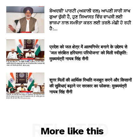
ਬੇਅਦਬੀ’ ਪਾਰਟੀ (ਅਕਾਲੀ ਦਲ) ਆਪਣੀ ਸਾਰੀ ਸਾਖ
ਗੁਆ ਚੁੱਕੀ ਹੈ, ਹੁਣ ਸਿਆਸਤ ਵਿੱਚ ਵਾਪਸੀ ਲਈ
ਭਾਜਪਾ ਨਾਲ ਸਮਝੌਤਾ ਕਰਨ ਲਈ ਤਰਲੋ-ਮੱਛੀ ਹੋ ਰਹੀ
ਹੈ:...
प्रदेश को जल क्षेत्र में आत्मनिर्भर बनाने के उद्देश्य से
‘जल संरक्षित हरियाणा परियोजना’ को मिली स्वीकृति:
मुख्यमंत्री नायब सिंह सैनी
शुगर मिलों की आर्थिक स्थिति मजबूत करने और किसानों
की सुविधाएं बढ़ाने पर सरकार का फोकस: मुख्यमंत्री
नायब सिंह सैनी
RELATED
More like this