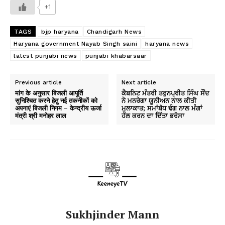
+1
TAGS
bjp haryana
Chandigarh News
Haryana government Nayab Singh saini
haryana news
latest punjabi news
punjabi khabarsaar
Previous article
Next article
मांग के अनुसार बिजली आपूर्ति
ਕੈਬਨਿਟ ਮੰਤਰੀ ਤਰੁਨਪ੍ਰੀਤ ਸਿੰਘ ਸੌਂਦ
सुनिश्चित करने हेतु नई तकनीकों को
ਨੇ ਮਨਰੇਗਾ ਯੂਨੀਅਨ ਨਾਲ ਕੀਤੀ
अपनाएं बिजली निगम – केन्द्रीय ऊर्जा
ਮੁਲਾਕਾਤ; ਸਮਾਂਬੱਧ ਢੰਗ ਨਾਲ ਮੰਗਾਂ
मंत्री श्री मनोहर लाल
ਹੱਲ ਕਰਨ ਦਾ ਦਿੱਤਾ ਭਰੋਸਾ
Sukhjinder Mann