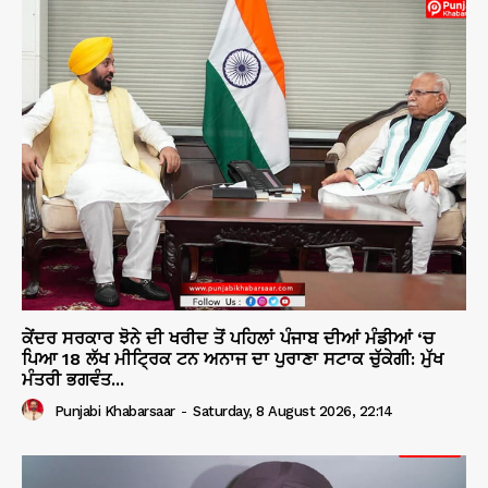
ਕੇਂਦਰ ਸਰਕਾਰ ਝੋਨੇ ਦੀ ਖਰੀਦ ਤੋਂ ਪਹਿਲਾਂ ਪੰਜਾਬ ਦੀਆਂ ਮੰਡੀਆਂ ‘ਚ
ਪਿਆ 18 ਲੱਖ ਮੀਟ੍ਰਿਕ ਟਨ ਅਨਾਜ ਦਾ ਪੁਰਾਣਾ ਸਟਾਕ ਚੁੱਕੇਗੀ: ਮੁੱਖ
ਮੰਤਰੀ ਭਗਵੰਤ...
Punjabi Khabarsaar
-
Saturday, 8 August 2026, 22:14