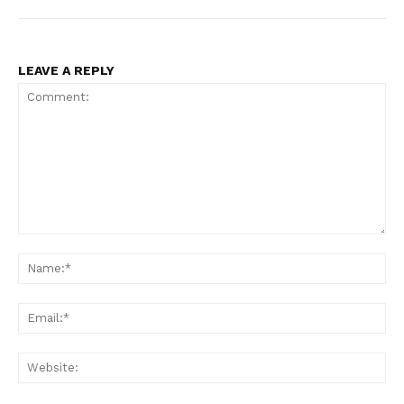
LEAVE A REPLY
Comment:
Na
Ema
Web