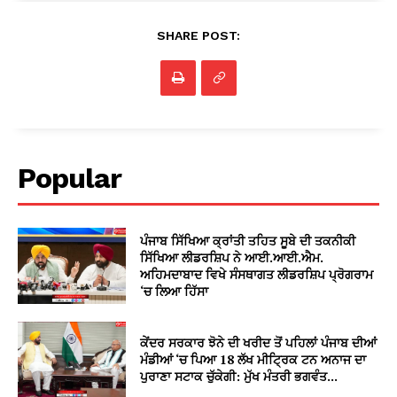
SHARE POST:
Popular
ਪੰਜਾਬ ਸਿੱਖਿਆ ਕ੍ਰਾਂਤੀ ਤਹਿਤ ਸੂਬੇ ਦੀ ਤਕਨੀਕੀ
ਸਿੱਖਿਆ ਲੀਡਰਸ਼ਿਪ ਨੇ ਆਈ.ਆਈ.ਐਮ.
ਅਹਿਮਦਾਬਾਦ ਵਿਖੇ ਸੰਸਥਾਗਤ ਲੀਡਰਸ਼ਿਪ ਪ੍ਰੋਗਰਾਮ
‘ਚ ਲਿਆ ਹਿੱਸਾ
ਕੇਂਦਰ ਸਰਕਾਰ ਝੋਨੇ ਦੀ ਖਰੀਦ ਤੋਂ ਪਹਿਲਾਂ ਪੰਜਾਬ ਦੀਆਂ
ਮੰਡੀਆਂ ‘ਚ ਪਿਆ 18 ਲੱਖ ਮੀਟ੍ਰਿਕ ਟਨ ਅਨਾਜ ਦਾ
ਪੁਰਾਣਾ ਸਟਾਕ ਚੁੱਕੇਗੀ: ਮੁੱਖ ਮੰਤਰੀ ਭਗਵੰਤ...