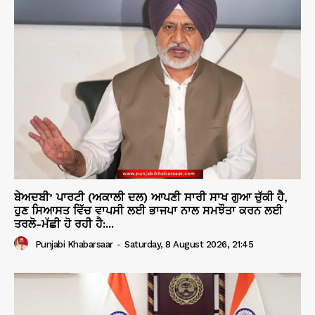
ਬੇਅਦਬੀ’ ਪਾਰਟੀ (ਅਕਾਲੀ ਦਲ) ਆਪਣੀ ਸਾਰੀ ਸਾਖ ਗੁਆ ਚੁੱਕੀ ਹੈ,
ਹੁਣ ਸਿਆਸਤ ਵਿੱਚ ਵਾਪਸੀ ਲਈ ਭਾਜਪਾ ਨਾਲ ਸਮਝੌਤਾ ਕਰਨ ਲਈ
ਤਰਲੋ-ਮੱਛੀ ਹੋ ਰਹੀ ਹੈ:...
Punjabi Khabarsaar
-
Saturday, 8 August 2026, 21:45