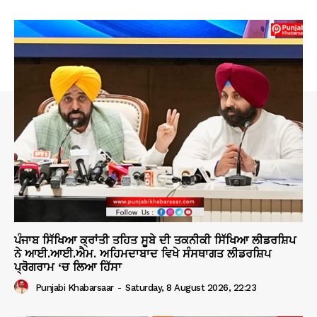
ਪੰਜਾਬ ਸਿੱਖਿਆ ਕ੍ਰਾਂਤੀ ਤਹਿਤ ਸੂਬੇ ਦੀ ਤਕਨੀਕੀ ਸਿੱਖਿਆ ਲੀਡਰਸ਼ਿਪ
ਨੇ ਆਈ.ਆਈ.ਐਮ. ਅਹਿਮਦਾਬਾਦ ਵਿਖੇ ਸੰਸਥਾਗਤ ਲੀਡਰਸ਼ਿਪ
ਪ੍ਰੋਗਰਾਮ ‘ਚ ਲਿਆ ਹਿੱਸਾ
Punjabi Khabarsaar
-
Saturday, 8 August 2026, 22:23