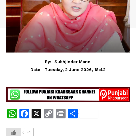
By:
Sukhjinder Mann
Tuesday, 2 June 2026, 18:42
Date:
W
F
X
C
Pr
S
h
a
o
in
h
at
c
p
t
ar
+1