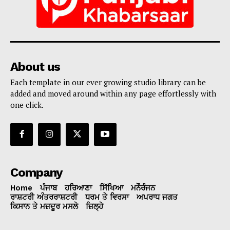
About us
Each template in our ever growing studio library can be
added and moved around within any page effortlessly with
one click.
Company
Home
ਪੰਜਾਬ
ਹਰਿਆਣਾ
ਸਿੱਖਿਆ
ਮਨੌਰੰਜਨ
ਰਾਸ਼ਟਰੀ ਅੰਤਰਰਾਸ਼ਟਰੀ
ਧਰਮ ਤੇ ਵਿਰਸਾ
ਅਪਰਾਧ ਜਗਤ
ਕਿਸਾਨ ਤੇ ਮਜ਼ਦੂਰ ਮਸਲੇ
ਜ਼ਿਲ੍ਹੇ