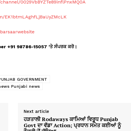
m/channel/0029VbBYZTe89inflPnxMQ0A
com/EK1btmLAghfLjBaUyZMcLK
abarsaarwebsite
mber +91 98786-15057 ‘
ਤੇ ਸੰਪਰਕ ਕਰੋ।
PUNJAB GOVERNMENT
 news Punjabi news
Next article
ਹੜਤਾਲੀ Rodaways ਕਾਮਿਆਂ ਵਿਰੂਧ Punjab
Govt ਦਾ ਵੱਡਾ Action; ਪ੍ਰਧਾਨ ਸਮੇਤ ਕਈਆਂ ਨੂੰ