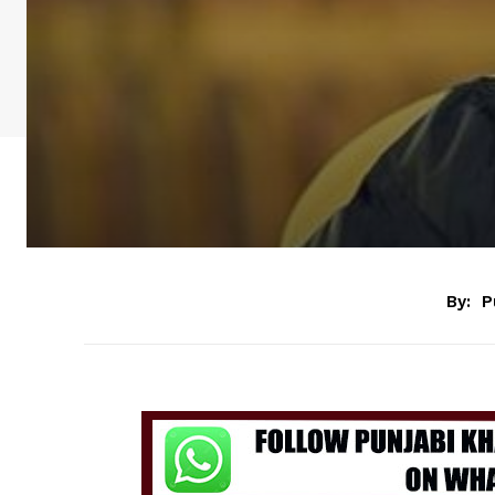
By:
P