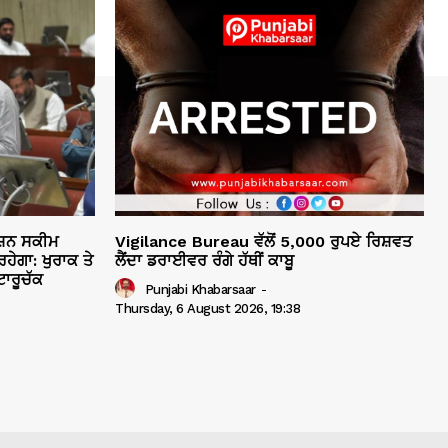
ਸ਼ਨ ਸਕੀਮ
Vigilance Bureau ਵੱਲੋਂ 5,000 ਰੁਪਏ ਰਿਸ਼ਵਤ
ਹੇਗਾ: ਖੁਰਾਕ ਤੇ
ਲੈਂਦਾ ਡਰਾਈਵਰ ਰੰਗੇ ਹੱਥੀਂ ਕਾਬੂ
ਾਰੂਚੱਕ
Punjabi Khabarsaar
-
Thursday, 6 August 2026, 19:38