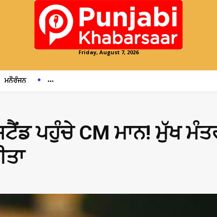
Friday, August 7, 2026
ਮਨੌਰੰਜਨ
ਸਟੈਂਡ ਪਹੁੰਚੇ CM ਮਾਨ! ਮੁੱਖ ਮੰ
ਕੀਤਾ