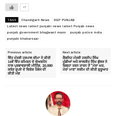
+1
TAGS
Chandigarh News
DGP PUNJAB
Latest news latest punjabi news latest Punjab news
punjab government bhagwant mann
punjab police india
punjabi khabarsaar
Previous article
Next article
ਵਿੱਤ ਮੰਤਰੀ ਹਰਪਾਲ ਚੀਮਾ ਨੇ ਕੀਤੀ
ਕੈਬਨਿਟ ਮੰਤਰੀ ਹਰਦੀਪ ਸਿੰਘ
16ਵੇਂ ਵਿੱਤ ਕਮਿਸ਼ਨ ਦੇ ਚੇਅਰਮੈਨ
ਮੁੰਡੀਆਂ ਅਤੇ ਲਾਲਜੀਤ ਸਿੰਘ ਭੁੱਲਰ ਨੇ
ਨਾਲ ਪ੍ਰਭਾਵਸ਼ਾਲੀ ਮੀਟਿੰਗ, 20,000
ਜ਼ਿਲ੍ਹਾ ਤਰਨ ਤਾਰਨ ਤੋਂ “ਮੇਰਾ ਘਰ,
ਕਰੋੜ ਰੁਪਏ ਦੇ ਵਿਸ਼ੇਸ਼ ਪੈਕੇਜ ਦੀ
ਮੇਰਾ ਮਾਣ” ਸਕੀਮ ਦੀ ਕੀਤੀ ਸ਼ੁਰੂਆਤ
ਕੀਤੀ ਮੰਗ