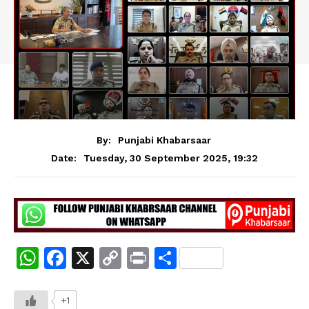
By:
Punjabi Khabarsaar
Tuesday, 30 September 2025, 19:32
Date:
W
F
X
C
Pr
S
h
a
o
in
h
at
c
p
t
ar
+1