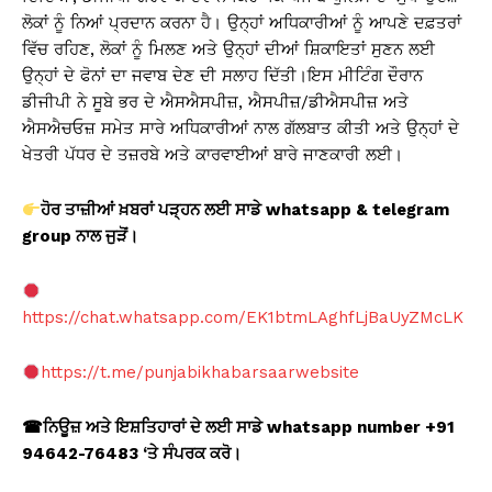
ਲੋਕਾਂ ਨੂੰ ਨਿਆਂ ਪ੍ਰਦਾਨ ਕਰਨਾ ਹੈ। ਉਨ੍ਹਾਂ ਅਧਿਕਾਰੀਆਂ ਨੂੰ ਆਪਣੇ ਦਫ਼ਤਰਾਂ
ਵਿੱਚ ਰਹਿਣ, ਲੋਕਾਂ ਨੂੰ ਮਿਲਣ ਅਤੇ ਉਨ੍ਹਾਂ ਦੀਆਂ ਸ਼ਿਕਾਇਤਾਂ ਸੁਣਨ ਲਈ
ਉਨ੍ਹਾਂ ਦੇ ਫੋਨਾਂ ਦਾ ਜਵਾਬ ਦੇਣ ਦੀ ਸਲਾਹ ਦਿੱਤੀ।ਇਸ ਮੀਟਿੰਗ ਦੌਰਾਨ
ਡੀਜੀਪੀ ਨੇ ਸੂਬੇ ਭਰ ਦੇ ਐਸਐਸਪੀਜ਼, ਐਸਪੀਜ਼/ਡੀਐਸਪੀਜ਼ ਅਤੇ
ਐਸਐਚਓਜ਼ ਸਮੇਤ ਸਾਰੇ ਅਧਿਕਾਰੀਆਂ ਨਾਲ ਗੱਲਬਾਤ ਕੀਤੀ ਅਤੇ ਉਨ੍ਹਾਂ ਦੇ
ਖੇਤਰੀ ਪੱਧਰ ਦੇ ਤਜ਼ਰਬੇ ਅਤੇ ਕਾਰਵਾਈਆਂ ਬਾਰੇ ਜਾਣਕਾਰੀ ਲਈ।
ਹੋਰ ਤਾਜ਼ੀਆਂ ਖ਼ਬਰਾਂ ਪੜ੍ਹਨ ਲਈ ਸਾਡੇ whatsapp & telegram
group
ਨਾਲ ਜੁੜੋਂ।
https://chat.whatsapp.com/EK1btmLAghfLjBaUyZMcLK
https://t.me/punjabikhabarsaarwebsite
☎
ਨਿਊਜ਼ ਅਤੇ ਇਸ਼ਤਿਹਾਰਾਂ ਦੇ ਲਈ ਸਾਡੇ whatsapp number +91
94642-76483 ‘
ਤੇ ਸੰਪਰਕ ਕਰੋ।