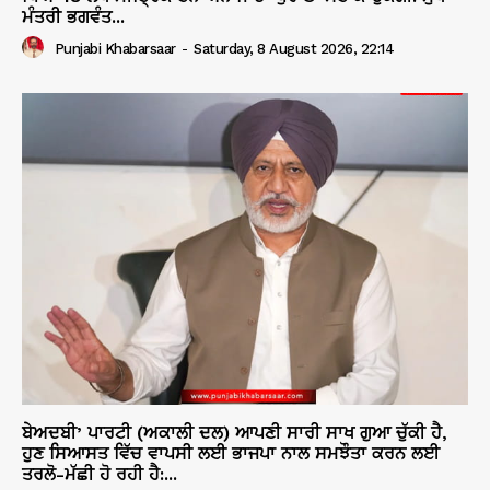
ਮੰਤਰੀ ਭਗਵੰਤ...
Punjabi Khabarsaar
-
Saturday, 8 August 2026, 22:14
ਬੇਅਦਬੀ’ ਪਾਰਟੀ (ਅਕਾਲੀ ਦਲ) ਆਪਣੀ ਸਾਰੀ ਸਾਖ ਗੁਆ ਚੁੱਕੀ ਹੈ,
ਹੁਣ ਸਿਆਸਤ ਵਿੱਚ ਵਾਪਸੀ ਲਈ ਭਾਜਪਾ ਨਾਲ ਸਮਝੌਤਾ ਕਰਨ ਲਈ
ਤਰਲੋ-ਮੱਛੀ ਹੋ ਰਹੀ ਹੈ:...