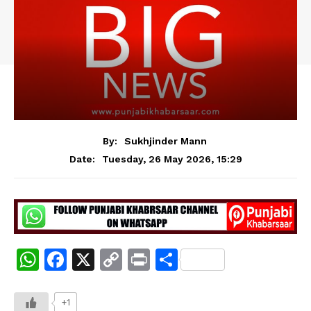
By:
Sukhjinder Mann
Tuesday, 26 May 2026, 15:29
Date:
W
F
X
C
Pr
S
h
a
o
in
h
at
c
p
t
ar
+1