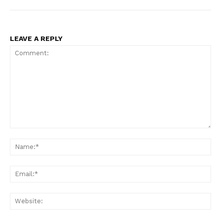
LEAVE A REPLY
Comment:
Na
Ema
Web