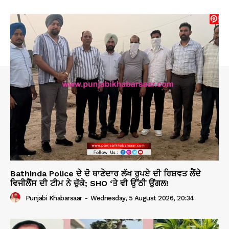
Bathinda Police ਦੇ ਦੋ ਥਾਣੇਦਾਰ ਲੱਖ ਰੁਪਏ ਦੀ ਰਿਸ਼ਵਤ ਲੈਂਦੇ
ਵਿਜੀਲੈਂਸ ਦੀ ਟੀਮ ਨੇ ਚੁੱਕੇ; SHO ‘ਤੇ ਵੀ ਉੱਠੀ ਉਂਗਲ!
Punjabi Khabarsaar
-
Wednesday, 5 August 2026, 20:34