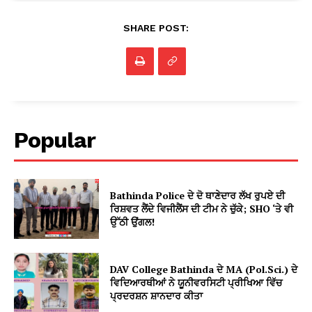
SHARE POST:
Popular
Bathinda Police ਦੇ ਦੋ ਥਾਣੇਦਾਰ ਲੱਖ ਰੁਪਏ ਦੀ
ਰਿਸ਼ਵਤ ਲੈਂਦੇ ਵਿਜੀਲੈਂਸ ਦੀ ਟੀਮ ਨੇ ਚੁੱਕੇ; SHO ‘ਤੇ ਵੀ
ਉੱਠੀ ਉਂਗਲ!
DAV College Bathinda ਦੇ MA (Pol.Sci.) ਦੇ
ਵਿਦਿਆਰਥੀਆਂ ਨੇ ਯੂਨੀਵਰਸਿਟੀ ਪ੍ਰੀਖਿਆ ਵਿੱਚ
ਪ੍ਰਦਰਸ਼ਨ ਸ਼ਾਨਦਾਰ ਕੀਤਾ