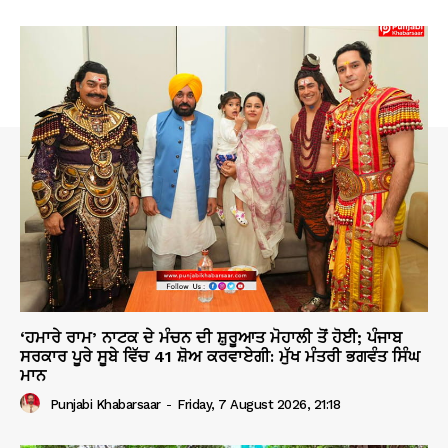
‘ਹਮਾਰੇ ਰਾਮ’ ਨਾਟਕ ਦੇ ਮੰਚਨ ਦੀ ਸ਼ੁਰੂਆਤ ਮੋਹਾਲੀ ਤੋਂ ਹੋਈ; ਪੰਜਾਬ
ਸਰਕਾਰ ਪੂਰੇ ਸੂਬੇ ਵਿੱਚ 41 ਸ਼ੋਅ ਕਰਵਾਏਗੀ: ਮੁੱਖ ਮੰਤਰੀ ਭਗਵੰਤ ਸਿੰਘ
ਮਾਨ
Punjabi Khabarsaar
-
Friday, 7 August 2026, 21:18