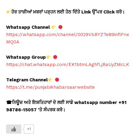
ਹੋਰ ਤਾਜ਼ੀਆਂ ਖ਼ਬਰਾਂ ਪੜ੍ਹਨ ਲਈ ਹੇਠ ਦਿੱਤੇ Link
ਉੱਪਰ Click
ਕਰੋ।
Whatsapp Channel
https://whatsapp.com/channel/0029VbBYZTe89inflPnx
MQ0A
Whatsapp Group
https://chat.whatsapp.com/EK1btmLAghfLjBaUyZMcLK
Telegram Channel
https://t.me/punjabikhabarsaarwebsite
☎
ਨਿਊਜ਼ ਅਤੇ ਇਸ਼ਤਿਹਾਰਾਂ ਦੇ ਲਈ ਸਾਡੇ whatsapp number +91
98786-15057 ‘
ਤੇ ਸੰਪਰਕ ਕਰੋ।
+1