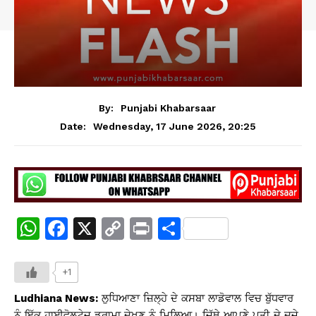
By:
Punjabi Khabarsaar
Wednesday, 17 June 2026, 20:25
Date:
W
F
X
C
Pr
S
h
a
o
in
h
at
c
p
t
ar
+1
s
e
y
e
Ludhiana News:
ਲੁਧਿਆਣਾ ਜ਼ਿਲ੍ਹੇ ਦੇ ਕਸਬਾ ਲਾਡੋਵਾਲ ਵਿਚ ਬੁੱਧਵਾਰ
ਨੂੰ ਇੱਕ ਹਾਈਵੋਲਟੇਜ਼ ਡਰਾਮਾ ਦੇਖਣ ਨੂੰ ਮਿਲਿਆ। ਜਿੱਥੇ ਆਪਣੇ ਪਤੀ ਦੇ ਦੂਜੇ