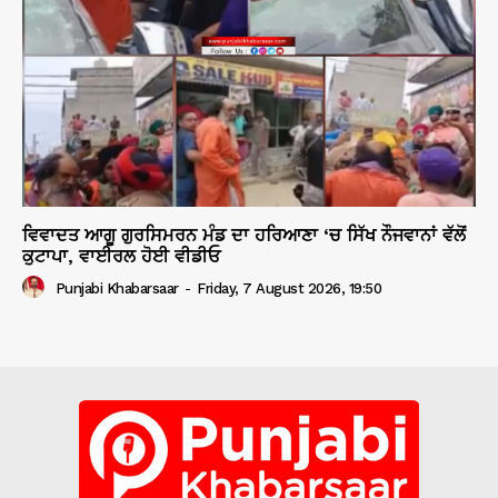
ਵਿਵਾਦਤ ਆਗੂ ਗੁਰਸਿਮਰਨ ਮੰਡ ਦਾ ਹਰਿਆਣਾ ‘ਚ ਸਿੱਖ ਨੌਜਵਾਨਾਂ ਵੱਲੋਂ
ਕੁਟਾਪਾ, ਵਾਈਰਲ ਹੋਈ ਵੀਡੀਓ
Punjabi Khabarsaar
-
Friday, 7 August 2026, 19:50