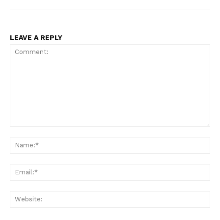
LEAVE A REPLY
Comment:
Na
Ema
Web