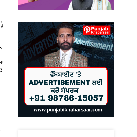
ੂੰ
ਾਲ
ਇਆ
ਕ
ੀ