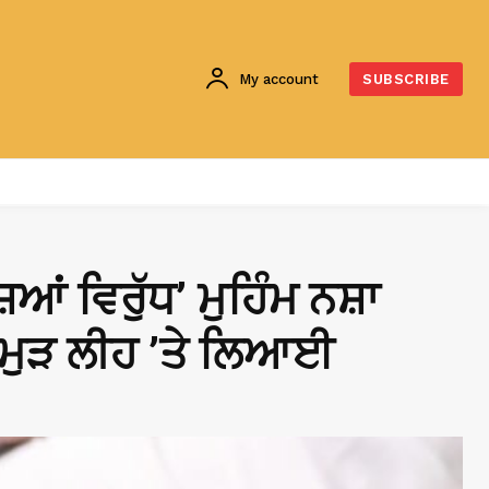
My account
SUBSCRIBE
ਆਂ ਵਿਰੁੱਧ’ ਮੁਹਿੰਮ ਨਸ਼ਾ
ੂੰ ਮੁੜ ਲੀਹ ’ਤੇ ਲਿਆਈ