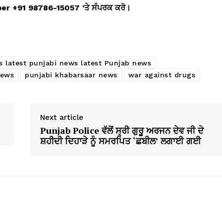
mber +91 98786-15057 ‘
ਤੇ ਸੰਪਰਕ ਕਰੋ।
s latest punjabi news latest Punjab news
News
punjabi khabarsaar news
war against drugs
Next article
Punjab Police ਵੱਲੋਂ ਸ੍ਰੀ ਗੁਰੂ ਅਰਜਨ ਦੇਵ ਜੀ ਦੇ
ਸ਼ਹੀਦੀ ਦਿਹਾੜੇ ਨੂੰ ਸਮਰਪਿਤ ‘ਛਬੀਲ’ ਲਗਾਈ ਗਈ