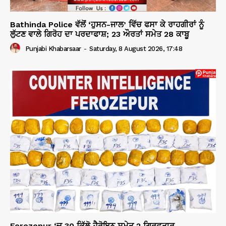
Bathinda Police ਵੱਲੋਂ ‘ਹੁਸਨ-ਜਾਲ’ ਵਿੱਚ ਫਸਾ ਕੇ ਰਾਹਗੀਰਾਂ ਨੂੰ
ਲੁੱਟਣ ਵਾਲੇ ਗਿਰੋਹ ਦਾ ਪਰਦਾਫਾਸ਼; 23 ਔਰਤਾਂ ਸਮੇਤ 28 ਕਾਬੂ
Punjabi Khabarsaar
-
Saturday, 8 August 2026, 17:48
Ferozepur ‘ਚ 30 ਕਿੱਲੋ ਹੈਰੋਇਨ ਸਮੇਤ 2 ਗ੍ਰਿਫ਼ਤਾਰ