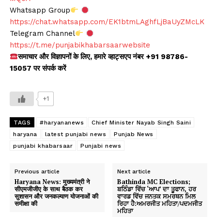
Whatsapp Group
https://chat.whatsapp.com/EK1btmLAghfLjBaUyZMcLK
Telegram Channel
https://t.me/punjabikhabarsaarwebsite
समाचार और विज्ञापनों के लिए, हमारे व्हाट्सएप नंबर +91 98786-
15057 पर संपर्क करें
+1
TAGS
#haryananews
Chief Minister Nayab Singh Saini
haryana
latest punjabi news
Punjab News
punjabi khabarsaar
Punjabi news
Previous article
Next article
Haryana News: मुख्यमंत्री ने
Bathinda MC Elections;
सीएमजीजीए के साथ बैठक कर
ਬਠਿੰਡਾ ਵਿੱਚ ‘ਆਪ’ ਦਾ ਤੂਫਾਨ, ਹਰ
सुशासन और जनकल्याण योजनाओं की
ਵਾਰਡ ਵਿੱਚ ਜਨਤਕ ਸਮਰਥਨ ਮਿਲ
समीक्षा की
ਰਿਹਾ ਹੈ:ਅਮਰਜੀਤ ਮਹਿਤਾ/ਪਦਮਜੀਤ
ਮਹਿਤਾ