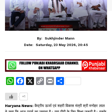
By:
Sukhjinder Mann
Saturday, 23 May 2026, 20:45
Date:
W
F
X
C
Pr
S
h
a
o
in
h
at
c
p
t
ar
+1
s
e
y
e
Haryana News:
केंद्रीय ऊर्जा एवं शहरी विकास मंत्री श्री मनोहर लाल
ने कहा कि आज पढ़ाई का जमाना है। युवा पीढ़ी के लिए शिक्षा जरूरी है। इसके