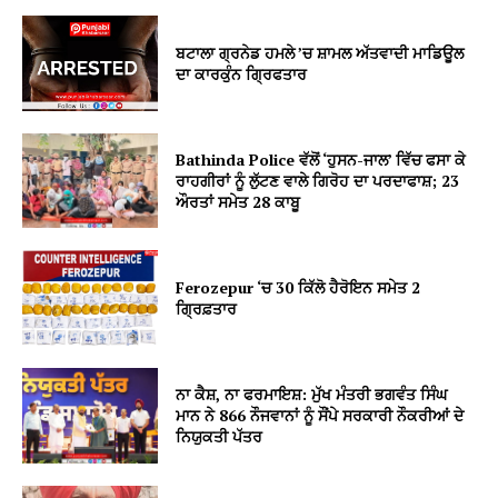
ਬਟਾਲਾ ਗ੍ਰਨੇਡ ਹਮਲੇ ’ਚ ਸ਼ਾਮਲ ਅੱਤਵਾਦੀ ਮਾਡਿਊਲ
ਦਾ ਕਾਰਕੁੰਨ ਗ੍ਰਿਫਤਾਰ
Bathinda Police ਵੱਲੋਂ ‘ਹੁਸਨ-ਜਾਲ’ ਵਿੱਚ ਫਸਾ ਕੇ
ਰਾਹਗੀਰਾਂ ਨੂੰ ਲੁੱਟਣ ਵਾਲੇ ਗਿਰੋਹ ਦਾ ਪਰਦਾਫਾਸ਼; 23
ਔਰਤਾਂ ਸਮੇਤ 28 ਕਾਬੂ
Ferozepur ‘ਚ 30 ਕਿੱਲੋ ਹੈਰੋਇਨ ਸਮੇਤ 2
ਗ੍ਰਿਫ਼ਤਾਰ
ਨਾ ਕੈਸ਼, ਨਾ ਫਰਮਾਇਸ਼: ਮੁੱਖ ਮੰਤਰੀ ਭਗਵੰਤ ਸਿੰਘ
ਮਾਨ ਨੇ 866 ਨੌਜਵਾਨਾਂ ਨੂੰ ਸੌਂਪੇ ਸਰਕਾਰੀ ਨੌਕਰੀਆਂ ਦੇ
ਨਿਯੁਕਤੀ ਪੱਤਰ