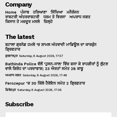
Company
Home
ਪੰਜਾਬ
ਹਰਿਆਣਾ
ਸਿੱਖਿਆ
ਮਨੌਰੰਜਨ
ਰਾਸ਼ਟਰੀ ਅੰਤਰਰਾਸ਼ਟਰੀ
ਧਰਮ ਤੇ ਵਿਰਸਾ
ਅਪਰਾਧ ਜਗਤ
ਕਿਸਾਨ ਤੇ ਮਜ਼ਦੂਰ ਮਸਲੇ
ਜ਼ਿਲ੍ਹੇ
The latest
ਬਟਾਲਾ ਗ੍ਰਨੇਡ ਹਮਲੇ ’ਚ ਸ਼ਾਮਲ ਅੱਤਵਾਦੀ ਮਾਡਿਊਲ ਦਾ ਕਾਰਕੁੰਨ
ਗ੍ਰਿਫਤਾਰ
ਗੁਰਦਾਸਪੁਰ
Saturday, 8 August 2026, 17:57
Bathinda Police ਵੱਲੋਂ ‘ਹੁਸਨ-ਜਾਲ’ ਵਿੱਚ ਫਸਾ ਕੇ ਰਾਹਗੀਰਾਂ ਨੂੰ ਲੁੱਟਣ
ਵਾਲੇ ਗਿਰੋਹ ਦਾ ਪਰਦਾਫਾਸ਼; 23 ਔਰਤਾਂ ਸਮੇਤ 28 ਕਾਬੂ
ਅਪਰਾਧ ਜਗਤ
Saturday, 8 August 2026, 17:48
Ferozepur ‘ਚ 30 ਕਿੱਲੋ ਹੈਰੋਇਨ ਸਮੇਤ 2 ਗ੍ਰਿਫ਼ਤਾਰ
ਫ਼ਿਰੋਜ਼ਪੁਰ
Saturday, 8 August 2026, 17:36
Subscribe