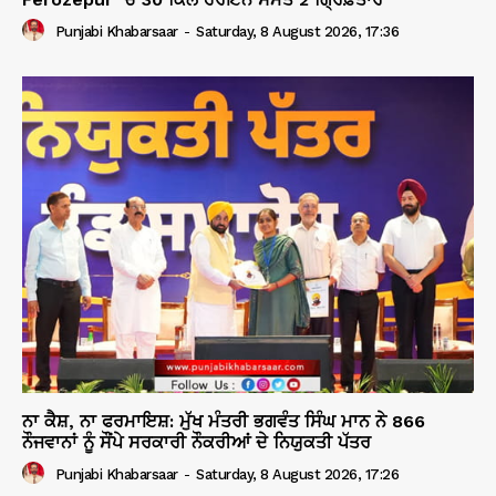
Punjabi Khabarsaar
-
Saturday, 8 August 2026, 17:36
ਨਾ ਕੈਸ਼, ਨਾ ਫਰਮਾਇਸ਼: ਮੁੱਖ ਮੰਤਰੀ ਭਗਵੰਤ ਸਿੰਘ ਮਾਨ ਨੇ 866
ਨੌਜਵਾਨਾਂ ਨੂੰ ਸੌਂਪੇ ਸਰਕਾਰੀ ਨੌਕਰੀਆਂ ਦੇ ਨਿਯੁਕਤੀ ਪੱਤਰ
Punjabi Khabarsaar
-
Saturday, 8 August 2026, 17:26