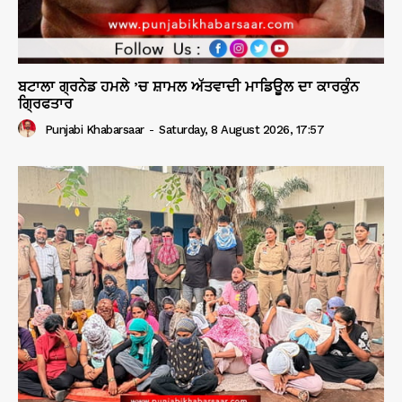
ਬਟਾਲਾ ਗ੍ਰਨੇਡ ਹਮਲੇ ’ਚ ਸ਼ਾਮਲ ਅੱਤਵਾਦੀ ਮਾਡਿਊਲ ਦਾ ਕਾਰਕੁੰਨ
ਗ੍ਰਿਫਤਾਰ
Punjabi Khabarsaar
-
Saturday, 8 August 2026, 17:57