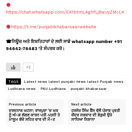
https://chat.whatsapp.com/EK1btmLAghfLjBaUyZMcLK
https://t.me/punjabikhabarsaarwebsite
☎
ਨਿਊਜ਼ ਅਤੇ ਇਸ਼ਤਿਹਾਰਾਂ ਦੇ ਲਈ ਸਾਡੇ whatsapp number +91
94642-76483 ‘
ਤੇ ਸੰਪਰਕ ਕਰੋ।
+2
TAGS
Latest news latest punjabi news latest Punjab news
Ludhiana news
PAU Ludhiana
punjabi khabarsaar
Previous article
Next article
ਦਰਦਨਾਕ ਘਟਨਾ; ਰਾਜਪੁਰਾ ‘ਚ ਘਰ
ਹਰਜੋਤ ਸਿੰਘ ਬੈਂਸ ਵੱਲੋਂ ਪੰਜਾਬ ਪ੍ਰਤੀ
ਨੂੰ ਅੱ+ਗ ਲੱਗਣ ਕਾਰਨ ਪਤੀ-ਪਤਨੀ ਤੇ
ਕੇਂਦਰ ਸਰਕਾਰ ਦੀ ਬੇਰੁਖ਼ੀ ਉਤੇ
ਮਾਸੂਮ ਬੱਚੇ ਸਹਿਤ ਚਾਰ ਦੀ ਮੌ+ਤ
ਸਾਧਿਆ ਨਿਸ਼ਾਨਾ