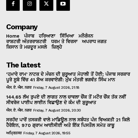
Company
Home
ਪੰਜਾਬ
ਹਰਿਆਣਾ
ਸਿੱਖਿਆ
ਮਨੌਰੰਜਨ
ਰਾਸ਼ਟਰੀ ਅੰਤਰਰਾਸ਼ਟਰੀ
ਧਰਮ ਤੇ ਵਿਰਸਾ
ਅਪਰਾਧ ਜਗਤ
ਕਿਸਾਨ ਤੇ ਮਜ਼ਦੂਰ ਮਸਲੇ
ਜ਼ਿਲ੍ਹੇ
The latest
‘ਹਮਾਰੇ ਰਾਮ’ ਨਾਟਕ ਦੇ ਮੰਚਨ ਦੀ ਸ਼ੁਰੂਆਤ ਮੋਹਾਲੀ ਤੋਂ ਹੋਈ; ਪੰਜਾਬ ਸਰਕਾਰ
ਪੂਰੇ ਸੂਬੇ ਵਿੱਚ 41 ਸ਼ੋਅ ਕਰਵਾਏਗੀ: ਮੁੱਖ ਮੰਤਰੀ ਭਗਵੰਤ ਸਿੰਘ ਮਾਨ
ਐਸ. ਏ. ਐਸ. ਨਗਰ
Friday, 7 August 2026, 21:18
144.65 ਲੱਖ ਰੁਪਏ ਦੀ ਲਾਗਤ ਨਾਲ ਚਾਵਲਾ ਚੌਂਕ ਤੋਂ ਮਟੌਰ ਚੌਂਕ ਤੱਕ ਨਵੀਂ
ਸੀਵਰੇਜ ਪਾਈਪ ਲਾਈਨ ਵਿਛਾਉਣ ਦੇ ਕੰਮ ਦੀ ਸ਼ੁਰੂਆਤ
ਐਸ. ਏ. ਐਸ. ਨਗਰ
Friday, 7 August 2026, 20:30
ਸਰਹੱਦ ਪਾਰੋਂ ਤਸਕਰੀ ਵਾਲੇ ਮਾਡਿਊਲ ਨਾਲ ਸਬੰਧਤ ਪੰਜ ਵਿਅਕਤੀ 21 ਕਿਲੋ
ਹੈਰੋਇਨ, 970 ਗ੍ਰਾਮ ਆਈਸੀਈ ਅਤੇ ਇੱਕ ਪਿਸਤੌਲ ਸਮੇਤ ਕਾਬੂ
ਅਮ੍ਰਿਤਸਰ
Friday, 7 August 2026, 19:55