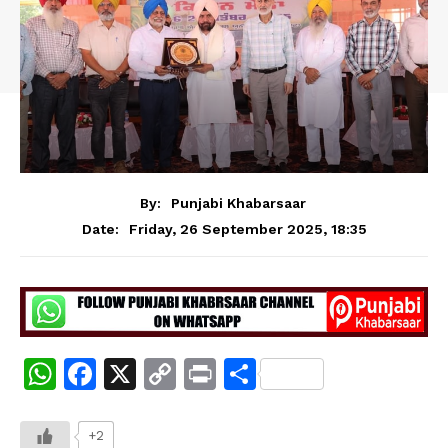
By:
Punjabi Khabarsaar
Friday, 26 September 2025, 18:35
Date:
W
F
X
C
Pr
S
h
a
o
in
h
at
c
p
t
ar
+2