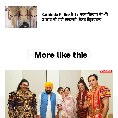
Bathinda Police ਨੇ 19 ਸਾਲਾਂ ਨੌਜਵਾਨ ਦੇ ਅੰਨੇ
ਕ*ਤ*ਲ ਦੀ ਗੁੱਥੀ ਸੁਲਝਾਈ; ਦੋਸਤ ਗ੍ਰਿਫਤਾਰ
RELATED
More like this