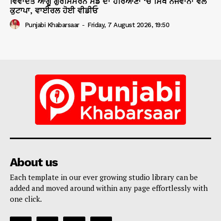
ਵਿਵਾਦਤ ਆਗੂ ਗੁਰਸਿਮਰਨ ਮੰਡ ਦਾ ਹਰਿਆਣਾ ‘ਚ ਸਿੱਖ ਨੌਜਵਾਨਾਂ ਵੱਲੋਂ
ਕੁਟਾਪਾ, ਵਾਈਰਲ ਹੋਈ ਵੀਡੀਓ
Punjabi Khabarsaar
-
Friday, 7 August 2026, 19:50
About us
Each template in our ever growing studio library can be
added and moved around within any page effortlessly with
one click.