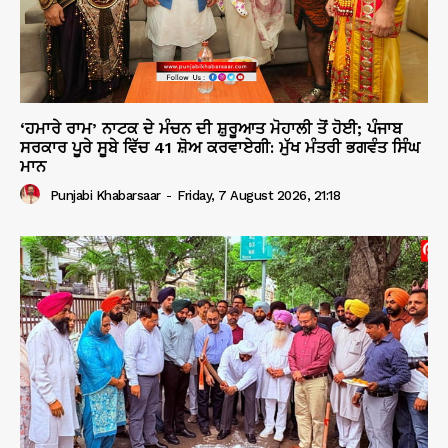
‘ਹਮਾਰੇ ਰਾਮ’ ਨਾਟਕ ਦੇ ਮੰਚਨ ਦੀ ਸ਼ੁਰੂਆਤ ਮੋਹਾਲੀ ਤੋਂ ਹੋਈ; ਪੰਜਾਬ
ਸਰਕਾਰ ਪੂਰੇ ਸੂਬੇ ਵਿੱਚ 41 ਸ਼ੋਅ ਕਰਵਾਏਗੀ: ਮੁੱਖ ਮੰਤਰੀ ਭਗਵੰਤ ਸਿੰਘ
ਮਾਨ
Punjabi Khabarsaar
-
Friday, 7 August 2026, 21:18