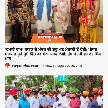
‘ਹਮਾਰੇ ਰਾਮ’ ਨਾਟਕ ਦੇ ਮੰਚਨ ਦੀ ਸ਼ੁਰੂਆਤ ਮੋਹਾਲੀ ਤੋਂ ਹੋਈ; ਪੰਜਾਬ
ਸਰਕਾਰ ਪੂਰੇ ਸੂਬੇ ਵਿੱਚ 41 ਸ਼ੋਅ ਕਰਵਾਏਗੀ: ਮੁੱਖ ਮੰਤਰੀ ਭਗਵੰਤ ਸਿੰਘ
ਮਾਨ
Punjabi Khabarsaar
-
Friday, 7 August 2026, 21:18