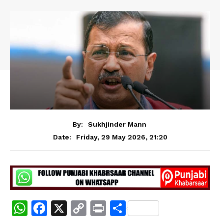
By:
Sukhjinder Mann
Friday, 29 May 2026, 21:20
Date:
W
F
X
C
Pr
S