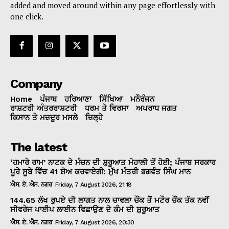
added and moved around within any page effortlessly with
one click.
Company
Home
ਪੰਜਾਬ
ਹਰਿਆਣਾ
ਸਿੱਖਿਆ
ਮਨੌਰੰਜਨ
ਰਾਸ਼ਟਰੀ ਅੰਤਰਰਾਸ਼ਟਰੀ
ਧਰਮ ਤੇ ਵਿਰਸਾ
ਅਪਰਾਧ ਜਗਤ
ਕਿਸਾਨ ਤੇ ਮਜ਼ਦੂਰ ਮਸਲੇ
ਜ਼ਿਲ੍ਹੇ
The latest
‘ਹਮਾਰੇ ਰਾਮ’ ਨਾਟਕ ਦੇ ਮੰਚਨ ਦੀ ਸ਼ੁਰੂਆਤ ਮੋਹਾਲੀ ਤੋਂ ਹੋਈ; ਪੰਜਾਬ ਸਰਕਾਰ
ਪੂਰੇ ਸੂਬੇ ਵਿੱਚ 41 ਸ਼ੋਅ ਕਰਵਾਏਗੀ: ਮੁੱਖ ਮੰਤਰੀ ਭਗਵੰਤ ਸਿੰਘ ਮਾਨ
ਐਸ. ਏ. ਐਸ. ਨਗਰ
Friday, 7 August 2026, 21:18
144.65 ਲੱਖ ਰੁਪਏ ਦੀ ਲਾਗਤ ਨਾਲ ਚਾਵਲਾ ਚੌਂਕ ਤੋਂ ਮਟੌਰ ਚੌਂਕ ਤੱਕ ਨਵੀਂ
ਸੀਵਰੇਜ ਪਾਈਪ ਲਾਈਨ ਵਿਛਾਉਣ ਦੇ ਕੰਮ ਦੀ ਸ਼ੁਰੂਆਤ
ਐਸ. ਏ. ਐਸ. ਨਗਰ
Friday, 7 August 2026, 20:30