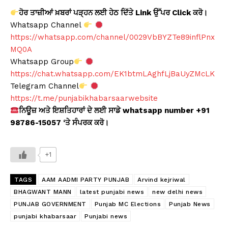
ਹੋਰ ਤਾਜ਼ੀਆਂ ਖ਼ਬਰਾਂ ਪੜ੍ਹਨ ਲਈ ਹੇਠ ਦਿੱਤੇ Link ਉੱਪਰ Click ਕਰੋ।
Whatsapp Channel
https://whatsapp.com/channel/0029VbBYZTe89inflPnx
MQ0A
Whatsapp Group
https://chat.whatsapp.com/EK1btmLAghfLjBaUyZMcLK
Telegram Channel
https://t.me/punjabikhabarsaarwebsite
ਨਿਊਜ਼ ਅਤੇ ਇਸ਼ਤਿਹਾਰਾਂ ਦੇ ਲਈ ਸਾਡੇ whatsapp number +91
98786-15057 ‘ਤੇ ਸੰਪਰਕ ਕਰੋ।
+1
TAGS
AAM AADMI PARTY PUNJAB
Arvind kejriwal
BHAGWANT MANN
latest punjabi news
new delhi news
PUNJAB GOVERNMENT
Punjab MC Elections
Punjab News
punjabi khabarsaar
Punjabi news