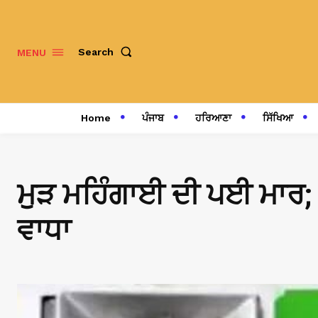
Search
MENU
Home
ਪੰਜਾਬ
ਹਰਿਆਣਾ
ਸਿੱਖਿਆ
ਮੁੜ ਮਹਿੰਗਾਈ ਦੀ ਪਈ ਮਾਰ; 
ਵਾਧਾ