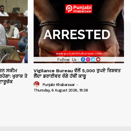
ਸ਼ਨ ਸਕੀਮ
Vigilance Bureau ਵੱਲੋਂ 5,000 ਰੁਪਏ ਰਿਸ਼ਵਤ
ਹੇਗਾ: ਖੁਰਾਕ ਤੇ
ਲੈਂਦਾ ਡਰਾਈਵਰ ਰੰਗੇ ਹੱਥੀਂ ਕਾਬੂ
ਾਰੂਚੱਕ
Punjabi Khabarsaar
-
Thursday, 6 August 2026, 19:38