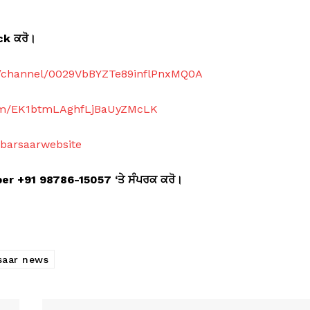
ick
ਕਰੋ।
m/channel/0029VbBYZTe89inflPnxMQ0A
com/EK1btmLAghfLjBaUyZMcLK
abarsaarwebsite
mber +91 98786-15057 ‘
ਤੇ ਸੰਪਰਕ ਕਰੋ।
saar news