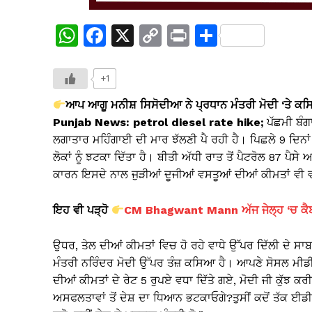
W
F
X
C
Pr
S
h
a
o
in
h
at
c
p
t
ar
+1
s
e
y
e
ਆਪ ਆਗੂ ਮਨੀਸ਼ ਸਿਸੋਦੀਆ ਨੇ ਪ੍ਰਧਾਨ ਮੰਤਰੀ ਮੋਦੀ ‘ਤੇ ਕਸ
A
b
Li
Punjab News:
petrol diesel rate hike;
ਪੱਛਮੀ ਬੰਗਾ
ਲਗਾਤਾਰ ਮਹਿੰਗਾਈ ਦੀ ਮਾਰ ਝੱਲਣੀ ਪੈ ਰਹੀ ਹੈ। ਪਿਛਲੇ 9 ਦਿਨਾਂ
p
o
n
ਲੋਕਾਂ ਨੂੰ ਝਟਕਾ ਦਿੱਤਾ ਹੈ। ਬੀਤੀ ਅੱਧੀ ਰਾਤ ਤੋਂ ਪੈਟਰੋਲ 87 ਪੈ
p
o
k
ਕਾਰਨ ਇਸਦੇ ਨਾਲ ਜੁੜੀਆਂ ਦੂਜੀਆਂ ਵਸਤੂਆਂ ਦੀਆਂ ਕੀਮਤਾਂ ਵੀ
k
ਇਹ ਵੀ ਪੜ੍ਹੋ
CM Bhagwant Mann ਅੱਜ ਜੇਲ੍ਹ ‘ਚ ਕੈਬਨਿ
ਉਧਰ, ਤੇਲ ਦੀਆਂ ਕੀਮਤਾਂ ਵਿਚ ਹੋ ਰਹੇ ਵਾਧੇ ਉੱਪਰ ਦਿੱਲੀ ਦੇ 
ਮੰਤਰੀ ਨਰਿੰਦਰ ਮੋਦੀ ਉੱਪਰ ਤੰਜ਼ ਕਸਿਆ ਹੈ। ਆਪਣੇ ਸੋਸਲ ਮੀਡੀਆ
ਦੀਆਂ ਕੀਮਤਾਂ ਦੇ ਰੇਟ 5 ਰੁਪਏ ਵਧਾ ਦਿੱਤੇ ਗਏ, ਮੋਦੀ ਜੀ ਕੁੱਝ ਕ
ਅਸਫਲਤਾਵਾਂ ਤੋਂ ਦੇਸ਼ ਦਾ ਧਿਆਨ ਭਟਕਾਓਗੇ?ਤੁਸੀਂ ਕਦੋਂ ਤੱਕ ਈ