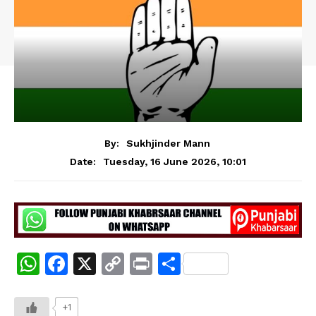
By:
Sukhjinder Mann
Tuesday, 16 June 2026, 10:01
Date:
W
F
X
C
Pr
S
h
a
o
in
h
at
c
p
t
ar
+1