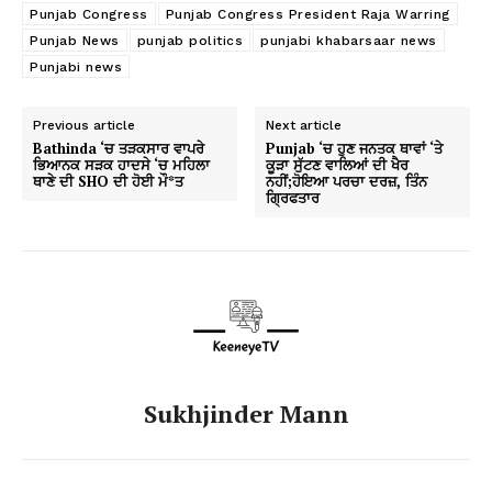
Punjab Congress
Punjab Congress President Raja Warring
Punjab News
punjab politics
punjabi khabarsaar news
Punjabi news
Previous article
Next article
Bathinda ‘ਚ ਤੜਕਸਾਰ ਵਾਪਰੇ
Punjab ‘ਚ ਹੁਣ ਜਨਤਕ ਥਾਵਾਂ ‘ਤੇ
ਭਿਆਨਕ ਸੜਕ ਹਾਦਸੇ ‘ਚ ਮਹਿਲਾ
ਕੂੜਾ ਸੁੱਟਣ ਵਾਲਿਆਂ ਦੀ ਖੈਰ
ਥਾਣੇ ਦੀ SHO ਦੀ ਹੋਈ ਮੌ*ਤ
ਨਹੀਂ;ਹੋਇਆ ਪਰਚਾ ਦਰਜ਼, ਤਿੰਨ
ਗ੍ਰਿਫਤਾਰ
Sukhjinder Mann