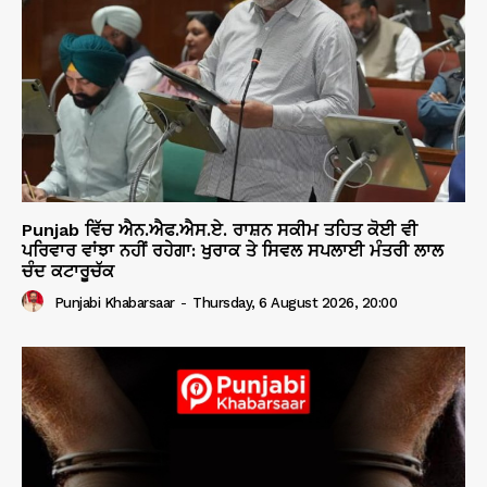
Punjab ਵਿੱਚ ਐਨ.ਐਫ.ਐਸ.ਏ. ਰਾਸ਼ਨ ਸਕੀਮ ਤਹਿਤ ਕੋਈ ਵੀ
ਪਰਿਵਾਰ ਵਾਂਝਾ ਨਹੀਂ ਰਹੇਗਾ: ਖੁਰਾਕ ਤੇ ਸਿਵਲ ਸਪਲਾਈ ਮੰਤਰੀ ਲਾਲ
ਚੰਦ ਕਟਾਰੂਚੱਕ
Punjabi Khabarsaar
-
Thursday, 6 August 2026, 20:00