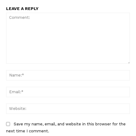
LEAVE A REPLY
Comment:
Na
Ema
Web
Save my name, email, and website in this browser for the
next time I comment.