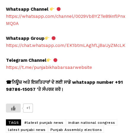
Whatsapp Channel
https://whatsapp.com/channel/0029VbBYZTe89inflPnx
MQ0A
Whatsapp Group
https://chat.whatsapp.com/EK1btmLAghfLjBaUyZMcLK
Telegram Channel
https://t.me/punjabikhabarsaarwebsite
☎
ਨਿਊਜ਼ ਅਤੇ ਇਸ਼ਤਿਹਾਰਾਂ ਦੇ ਲਈ ਸਾਡੇ whatsapp number +91
98786-15057 ‘
ਤੇ ਸੰਪਰਕ ਕਰੋ।
+1
TAGS
#latest punjab news
indian national congress
latest punjabi news
Punjab Assembly elections