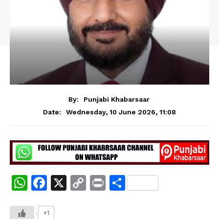
By:
Punjabi Khabarsaar
Wednesday, 10 June 2026, 11:08
Date:
W
F
X
C
Pr
S
h
a
o
in
h
at
c
p
t
ar
+1