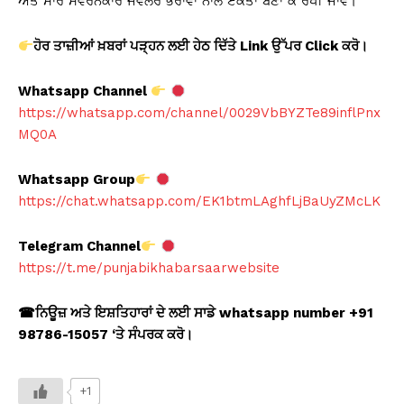
ਅਤੇ ਸਾਰੇ ਸਵਰਨਕਾਰ ਜਵੈਲਰ ਭਰਾਵਾਂ ਨਾਲ ਏਕਤਾ ਬਣਾ ਕੇ ਰੱਖੀ ਜਾਵੇ।
ਹੋਰ ਤਾਜ਼ੀਆਂ ਖ਼ਬਰਾਂ ਪੜ੍ਹਨ ਲਈ ਹੇਠ ਦਿੱਤੇ Link
ਉੱਪਰ Click
ਕਰੋ।
Whatsapp Channel
https://whatsapp.com/channel/0029VbBYZTe89inflPnx
MQ0A
Whatsapp Group
https://chat.whatsapp.com/EK1btmLAghfLjBaUyZMcLK
Telegram Channel
https://t.me/punjabikhabarsaarwebsite
☎
ਨਿਊਜ਼ ਅਤੇ ਇਸ਼ਤਿਹਾਰਾਂ ਦੇ ਲਈ ਸਾਡੇ whatsapp number +91
98786-15057 ‘
ਤੇ ਸੰਪਰਕ ਕਰੋ।
+1