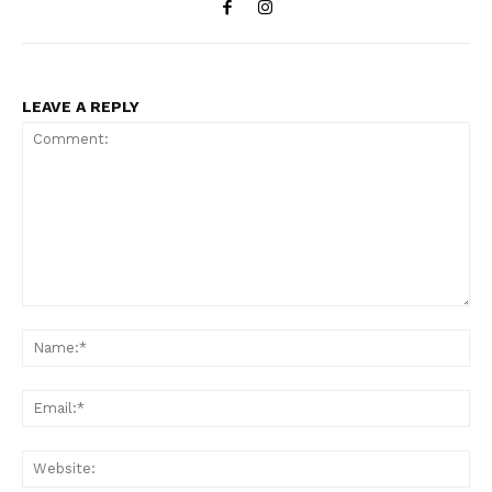
LEAVE A REPLY
Comment:
Na
Ema
Web