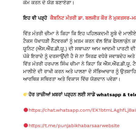
ਕੰਮ ਕਰਨ ਦੇ ਯੋਗ ਬਣਾਏਗਾ।
ਇਹ ਵੀ ਪੜ੍ਹੋ
ਕੈਬਨਿਟ ਮੰਤਰੀ ਡਾ. ਬਲਜੀਤ ਕੌਰ ਨੇ ਮੁਕਤਸਰ-ਮਲੋ
ਵਿੱਤ ਮੰਤਰੀ ਚੀਮਾ ਨੇ ਕਿਹਾ ਕਿ ਇਹ ਪਹਿਲਕਦਮੀ ਸੂਬੇ ਦੇ ਮਾਲੀ
ਟੈਕਸ ਧੋਖਾਧੜੀ ਨੈੱਟਵਰਕਾਂ ਨੂੰ ਖ਼ਤਮ ਕਰਨ ਵੱਲ ਇੱਕ ਫੈਸਲਾਕੁੰਨ 
ਯੂਨਿਟ (ਐੱਸ.ਐੱਫ.ਡੀ.ਯੂ.) ਦੀ ਸਥਾਪਨਾ ਆਮ ਆਦਮੀ ਪਾਰਟੀ 
ਪੱਕੇ ਇਰਾਦੇ ਨੂੰ ਦਰਸਾਉਂਦੀ ਹੈ ਜੋ ਨਾ ਸਿਰਫ਼ ਵਧੇਰੇ ਜਵਾਬਦੇਹ ਅ
ਵਿੱਤ ਮੰਤਰੀ ਹਰਪਾਲ ਸਿੰਘ ਚੀਮਾ ਨੇ ਕਿਹਾ ਕਿ ਐੱਸ.ਐੱਫ.ਡੀ.ਯੂ
ਮਾਲੀਏ ਦੀ ਰਾਖੀ ਕਰਨ ਅਤੇ ਪਾਲਣਾ ਦੇ ਸੱਭਿਆਚਾਰ ਨੂੰ ਉਤਸ਼ਾ
ਆਰਥਿਕ ਸਥਿਰਤਾ ਅਤੇ ਵਿਕਾਸ ਵਿੱਚ ਯੋਗਦਾਨ ਪਵੇਗਾ।
ਹੋਰ ਤਾਜ਼ੀਆਂ ਖ਼ਬਰਾਂ ਪੜ੍ਹਨ ਲਈ ਸਾਡੇ whatsapp & 
https://chat.whatsapp.com/EK1btmLAghfLjB
https://t.me/punjabikhabarsaarwebsite