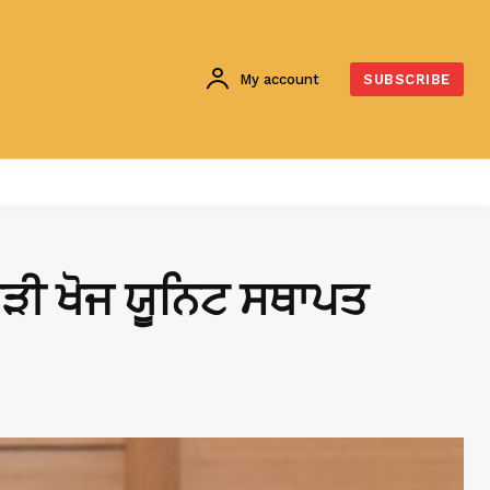
My account
SUBSCRIBE
ਾਧੜੀ ਖੋਜ ਯੂਨਿਟ ਸਥਾਪਤ