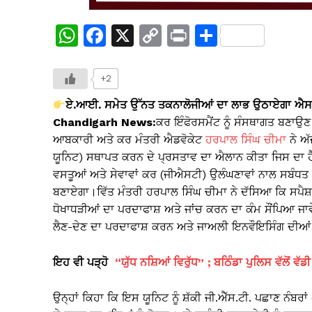
W
F
X
C
Pr
S
h
a
o
in
h
at
c
p
t
ar
+2
s
e
y
e
ਏ.ਆਈ. ਸਮੇਤ ਉੱਨਤ ਤਕਨਾਲੋਜੀਆਂ ਦਾ ਲਾਭ ਉਠਾਏਗਾ ਐਸ.
A
b
Li
Chandigarh News:
ਕਰ ਇੰਫੋਰਸਮੈਂਟ ਨੂੰ ਸੰਸਥਾਗਤ ਬਣਾਉਣ 
ਆਬਕਾਰੀ ਅਤੇ ਕਰ ਮੰਤਰੀ ਐਡਵੋਕੇਟ
ਹਰਪਾਲ ਸਿੰਘ ਚੀਮਾ
ਨੇ ਅੱ
p
o
n
ਯੂਨਿਟ) ਸਥਾਪਤ ਕਰਨ ਦੇ ਪ੍ਰਸਤਾਵ ਦਾ ਐਲਾਨ ਕੀਤਾ ਜਿਸ ਦਾ ਹ
p
o
k
ਵਸਤੂਆਂ ਅਤੇ ਸੇਵਾਵਾਂ ਕਰ (ਜੀਐਸਟੀ) ਉਲੰਘਣਾਵਾਂ ਨਾਲ ਸਬੰਧਤ 
k
ਬਣਾਏਗਾ।ਵਿੱਤ ਮੰਤਰੀ ਹਰਪਾਲ ਸਿੰਘ ਚੀਮਾ ਨੇ ਦੱਸਿਆ ਕਿ ਸਪੈਸ਼ਲ 
ਧੋਖਾਧੜੀਆਂ ਦਾ ਪਰਦਾਫਾਸ਼ ਅਤੇ ਜਾਂਚ ਕਰਨ ਦਾ ਕੰਮ ਸੌਂਪਿਆ ਜਾਵੇਗ
ਲੈਣ-ਦੇਣ ਦਾ ਪਰਦਾਫਾਸ਼ ਕਰਨ ਅਤੇ ਜਾਅਲੀ ਇਨਵੌਇਸਿੰਗ ਦੀਆਂ ਕਾ
ਇਹ ਵੀ ਪੜ੍ਹੋ
“ਯੁੱਧ ਨਸ਼ਿਆਂ ਵਿਰੁੱਧ” ; ਬਠਿੰਡਾ ਪੁਲਿਸ ਵੱਲੋਂ ਵ
ਉਨ੍ਹਾਂ ਕਿਹਾ ਕਿ ਇਸ ਯੂਨਿਟ ਨੂੰ ਸ਼ੱਕੀ ਜੀ.ਐੱਸ.ਟੀ. ਪਛਾਣ ਨੰਬਰ