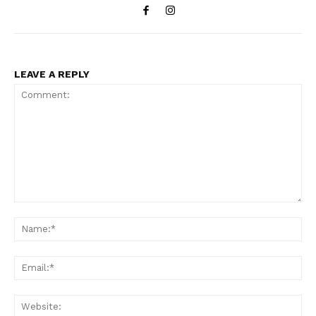
LEAVE A REPLY
Comment:
Na
Ema
Web