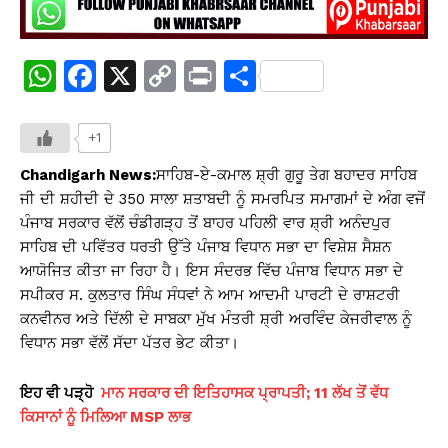
W
F
X
C
Pr
S
h
a
o
in
h
at
c
p
t
ar
+1
s
e
y
e
Chandigarh News:
ਸਾਹਿਬ-ਏ-ਕਮਾਲ ਸ਼੍ਰੀ ਗੁਰੂ ਤੇਗ ਬਹਾਦਰ ਸਾਹਿਬ
A
b
Li
ਜੀ ਦੀ ਸ਼ਹੀਦੀ ਦੇ 350 ਸਾਲਾ ਸ਼ਤਾਬਦੀ ਨੂੰ ਸਮਰਪਿਤ ਸਮਾਗਮਾਂ ਦੇ ਅੰਗ ਵਜੋਂ
ਪੰਜਾਬ ਸਰਕਾਰ ਵੱਲੋਂ ਚੰਡੀਗੜ੍ਹ ਤੋਂ ਬਾਹਰ ਪਹਿਲੀ ਵਾਰ ਸ਼੍ਰੀ ਅਨੰਦਪੁਰ
p
o
n
ਸਾਹਿਬ ਦੀ ਪਵਿੱਤਰ ਧਰਤੀ ਉੱਤੇ ਪੰਜਾਬ ਵਿਧਾਨ ਸਭਾ ਦਾ ਵਿਸ਼ੇਸ਼ ਸੈਸ਼ਨ
p
o
k
ਆਯੋਜਿਤ ਕੀਤਾ ਜਾ ਰਿਹਾ ਹੈ। ਇਸ ਸੰਦਰਭ ਵਿੱਚ ਪੰਜਾਬ ਵਿਧਾਨ ਸਭਾ ਦੇ
k
ਸਪੀਕਰ ਸ. ਕੁਲਤਾਰ ਸਿੰਘ ਸੰਧਵਾਂ ਨੇ ਆਮ ਆਦਮੀ ਪਾਰਟੀ ਦੇ ਰਾਸ਼ਟਰੀ
ਕਨਵੀਨਰ ਅਤੇ ਦਿੱਲੀ ਦੇ ਸਾਬਕਾ ਮੁੱਖ ਮੰਤਰੀ ਸ਼੍ਰੀ ਅਰਵਿੰਦ ਕੇਜਰੀਵਾਲ ਨੂੰ
ਵਿਧਾਨ ਸਭਾ ਵੱਲੋਂ ਸੱਦਾ ਪੱਤਰ ਭੇਟ ਕੀਤਾ।
ਇਹ ਵੀ ਪੜ੍ਹੋ
ਮਾਨ ਸਰਕਾਰ ਦੀ ਇਤਿਹਾਸਕ ਪ੍ਰਾਪਤੀ; 11 ਲੱਖ ਤੋਂ ਵੱਧ
ਕਿਸਾਨਾਂ ਨੂੰ ਮਿਲਿਆ MSP ਲਾਭ