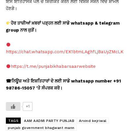
ਇਸ ਇਤਿਹਾਸਕ ਪਲ ਚ ਸ਼ਿਰਕਿਤ ਕਰਨ ਲਈ ਵਿਸ਼ੇਸ਼ ਸੈਸ਼ਨ ਵਿੱਚ ਸ਼ਾਮਲ
ਹੋਣਗੇ।
ਹੋਰ ਤਾਜ਼ੀਆਂ ਖ਼ਬਰਾਂ ਪੜ੍ਹਨ ਲਈ ਸਾਡੇ whatsapp & telegram
group
ਨਾਲ ਜੁੜੋਂ।
https://chat.whatsapp.com/EK1btmLAghfLjBaUyZMcLK
https://t.me/punjabikhabarsaarwebsite
☎
ਨਿਊਜ਼ ਅਤੇ ਇਸ਼ਤਿਹਾਰਾਂ ਦੇ ਲਈ ਸਾਡੇ whatsapp number +91
98786-15057 ‘
ਤੇ ਸੰਪਰਕ ਕਰੋ।
+1
TAGS
AAM AADMI PARTY PUNJAB
Arvind kejriwal
punjab government bhagwant mann