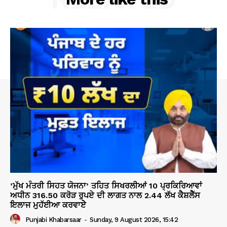
’ਮੁੱਖ ਮੰਤਰੀ ਸਿਹਤ ਯੋਜਨਾ’ ਤਹਿਤ ਸਿਖਰਲੀਆਂ 10 ਪ੍ਰਕਿਰਿਆਵਾਂ
ਅਧੀਨ 316.50 ਕਰੋੜ ਰੁਪਏ ਦੀ ਲਾਗਤ ਨਾਲ 2.44 ਲੱਖ ਕੈਸ਼ਲੈੱਸ
ਇਲਾਜ ਮੁਹੱਈਆ ਕਰਵਾਏੇ
Punjabi Khabarsaar
-
Sunday, 9 August 2026, 15:42