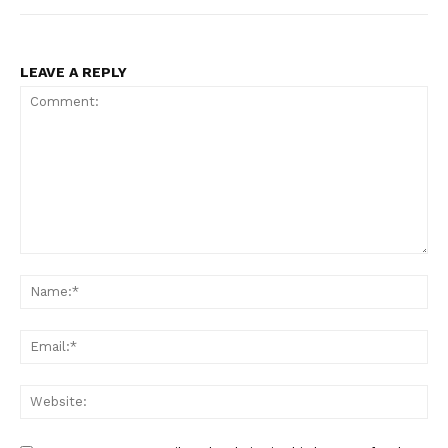
LEAVE A REPLY
Comment:
Na
Ema
Web