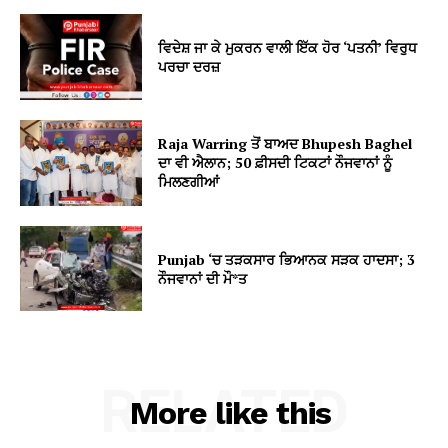
ਵਿਦੇਸ਼ ਜਾ ਕੇ ਮੁਕਰਨ ਵਾਲੀ ਇੱਕ ਹੋਰ ‘ਪਤਨੀ’ ਵਿਰੁਧ
ਪਰਚਾ ਦਰਜ਼
Raja Warring ਤੋਂ ਬਾਅਦ Bhupesh Baghel
ਦਾ ਵੀ ਐਲਾਨ; 50 ਫ਼ੀਸਦੀ ਟਿਕਟਾਂ ਨੌਜਵਾਨਾਂ ਨੂੰ
ਮਿਲਣਗੀਆਂ
Punjab ‘ਚ ਤੜਕਸਾਰ ਭਿਆਨਕ ਸੜਕ ਹਾਦਸਾ; 3
ਨੌਜਵਾਨਾਂ ਦੀ ਮੌ*ਤ
RELATED
More like this