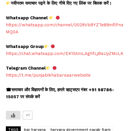
नवीनतम
समाचार
पढ़ने
के
लिए
नीचे
दिए
गए
लिंक
पर
क्लिक
करें।
Whatsapp Channel
https://whatsapp.com/channel/0029VbBYZTe89inflPnx
MQ0A
Whatsapp Group
https://chat.whatsapp.com/EK1btmLAghfLjBaUyZMcLK
Telegram Channel
https://t.me/punjabikhabarsaarwebsite
☎
समाचार और विज्ञापनों के लिए
,
हमारे व्हाट्सएप नंबर +91 98786-
15057 पर संपर्क करें
+1
TAGS
bjp haryana
haryana government nayab Saini