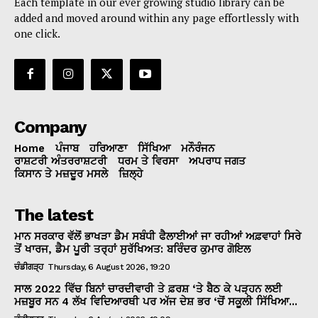
Each template in our ever growing studio library can be
added and moved around within any page effortlessly with
one click.
Company
Home
ਪੰਜਾਬ
ਹਰਿਆਣਾ
ਸਿੱਖਿਆ
ਮਨੌਰੰਜਨ
ਰਾਸ਼ਟਰੀ ਅੰਤਰਰਾਸ਼ਟਰੀ
ਧਰਮ ਤੇ ਵਿਰਸਾ
ਅਪਰਾਧ ਜਗਤ
ਕਿਸਾਨ ਤੇ ਮਜ਼ਦੂਰ ਮਸਲੇ
ਜ਼ਿਲ੍ਹੇ
The latest
ਮਾਨ ਸਰਕਾਰ ਵੱਲੋਂ ਭਾਖੜਾ ਡੈਮ ਸਬੰਧੀ ਫੈਲਾਈਆਂ ਜਾ ਰਹੀਆਂ ਅਫ਼ਵਾਹਾਂ ਸਿਰੇ
ਤੋਂ ਖਾਰਜ, ਡੈਮ ਪੂਰੀ ਤਰ੍ਹਾਂ ਸੁਰੱਖਿਅਤ: ਬਰਿੰਦਰ ਕੁਮਾਰ ਗੋਇਲ
ਚੰਡੀਗੜ੍ਹ
Thursday, 6 August 2026, 19:20
ਸਾਲ 2022 ਵਿੱਚ ਬਿਨਾਂ ਚਾਰਦੀਵਾਰੀ ਤੇ ਫ਼ਰਸ਼ ‘ਤੇ ਬੈਠ ਕੇ ਪੜ੍ਹਨ ਲਈ
ਮਜ਼ਬੂਰ ਸਨ 4 ਲੱਖ ਵਿਦਿਆਰਥੀ ਪਰ ਅੱਜ ਦੇਸ਼ ਭਰ ‘ਚੋਂ ਸਕੂਲੀ ਸਿੱਖਿਆ...