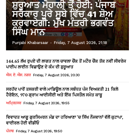
ਸ਼ੁਰੂਆਤ ਮੋਹਾਲੀ ਤੋਂ ਹੋਈ; ਪੰਜਾਬ
ਸਰਕਾਰ ਪੂਰੇ ਸੂਬੇ ਵਿੱਚ 41 ਸ਼ੋਅ
ਕਰਵਾਏਗੀ: ਮੁੱਖ ਮੰਤਰੀ ਭਗਵੰਤ
ਸਿੰਘ ਮਾਨ
Punjabi Khabarsaar
-
Friday, 7 August 2026, 21:18
144.65 ਲੱਖ ਰੁਪਏ ਦੀ ਲਾਗਤ ਨਾਲ ਚਾਵਲਾ ਚੌਂਕ ਤੋਂ ਮਟੌਰ ਚੌਂਕ ਤੱਕ ਨਵੀਂ ਸੀਵਰੇਜ
ਪਾਈਪ ਲਾਈਨ ਵਿਛਾਉਣ ਦੇ ਕੰਮ ਦੀ ਸ਼ੁਰੂਆਤ
ਐਸ. ਏ. ਐਸ. ਨਗਰ
Friday, 7 August 2026, 20:30
ਸਰਹੱਦ ਪਾਰੋਂ ਤਸਕਰੀ ਵਾਲੇ ਮਾਡਿਊਲ ਨਾਲ ਸਬੰਧਤ ਪੰਜ ਵਿਅਕਤੀ 21 ਕਿਲੋ
ਹੈਰੋਇਨ, 970 ਗ੍ਰਾਮ ਆਈਸੀਈ ਅਤੇ ਇੱਕ ਪਿਸਤੌਲ ਸਮੇਤ ਕਾਬੂ
ਅਮ੍ਰਿਤਸਰ
Friday, 7 August 2026, 19:55
ਵਿਵਾਦਤ ਆਗੂ ਗੁਰਸਿਮਰਨ ਮੰਡ ਦਾ ਹਰਿਆਣਾ ‘ਚ ਸਿੱਖ ਨੌਜਵਾਨਾਂ ਵੱਲੋਂ ਕੁਟਾਪਾ,
ਵਾਈਰਲ ਹੋਈ ਵੀਡੀਓ
ਪੰਜਾਬ
Friday, 7 August 2026, 19:50