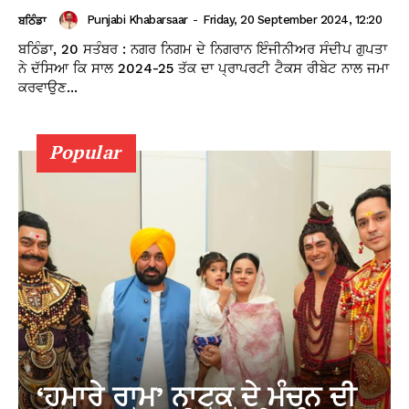
Punjabi Khabarsaar
-
Friday, 20 September 2024, 12:20
ਬਠਿੰਡਾ
ਬਠਿੰਡਾ, 20 ਸਤੰਬਰ : ਨਗਰ ਨਿਗਮ ਦੇ ਨਿਗਰਾਨ ਇੰਜੀਨੀਅਰ ਸੰਦੀਪ ਗੁਪਤਾ
ਨੇ ਦੱਸਿਆ ਕਿ ਸਾਲ 2024-25 ਤੱਕ ਦਾ ਪ੍ਰਾਪਰਟੀ ਟੈਕਸ ਰੀਬੇਟ ਨਾਲ ਜਮਾ
ਕਰਵਾਉਣ...
Popular
‘ਹਮਾਰੇ ਰਾਮ’ ਨਾਟਕ ਦੇ ਮੰਚਨ ਦੀ