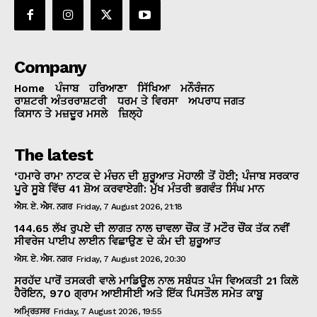
Company
Home
ਪੰਜਾਬ
ਹਰਿਆਣਾ
ਸਿੱਖਿਆ
ਮਨੌਰੰਜਨ
ਰਾਸ਼ਟਰੀ ਅੰਤਰਰਾਸ਼ਟਰੀ
ਧਰਮ ਤੇ ਵਿਰਸਾ
ਅਪਰਾਧ ਜਗਤ
ਕਿਸਾਨ ਤੇ ਮਜ਼ਦੂਰ ਮਸਲੇ
ਜ਼ਿਲ੍ਹੇ
The latest
‘ਹਮਾਰੇ ਰਾਮ’ ਨਾਟਕ ਦੇ ਮੰਚਨ ਦੀ ਸ਼ੁਰੂਆਤ ਮੋਹਾਲੀ ਤੋਂ ਹੋਈ; ਪੰਜਾਬ ਸਰਕਾਰ
ਪੂਰੇ ਸੂਬੇ ਵਿੱਚ 41 ਸ਼ੋਅ ਕਰਵਾਏਗੀ: ਮੁੱਖ ਮੰਤਰੀ ਭਗਵੰਤ ਸਿੰਘ ਮਾਨ
ਐਸ. ਏ. ਐਸ. ਨਗਰ
Friday, 7 August 2026, 21:18
144.65 ਲੱਖ ਰੁਪਏ ਦੀ ਲਾਗਤ ਨਾਲ ਚਾਵਲਾ ਚੌਂਕ ਤੋਂ ਮਟੌਰ ਚੌਂਕ ਤੱਕ ਨਵੀਂ
ਸੀਵਰੇਜ ਪਾਈਪ ਲਾਈਨ ਵਿਛਾਉਣ ਦੇ ਕੰਮ ਦੀ ਸ਼ੁਰੂਆਤ
ਐਸ. ਏ. ਐਸ. ਨਗਰ
Friday, 7 August 2026, 20:30
ਸਰਹੱਦ ਪਾਰੋਂ ਤਸਕਰੀ ਵਾਲੇ ਮਾਡਿਊਲ ਨਾਲ ਸਬੰਧਤ ਪੰਜ ਵਿਅਕਤੀ 21 ਕਿਲੋ
ਹੈਰੋਇਨ, 970 ਗ੍ਰਾਮ ਆਈਸੀਈ ਅਤੇ ਇੱਕ ਪਿਸਤੌਲ ਸਮੇਤ ਕਾਬੂ
ਅਮ੍ਰਿਤਸਰ
Friday, 7 August 2026, 19:55