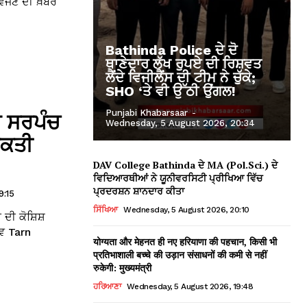
ਵੱਜਣ ਦੀ ਖ਼ਬਰ
Bathinda Police ਦੇ ਦੋ
ਥਾਣੇਦਾਰ ਲੱਖ ਰੁਪਏ ਦੀ ਰਿਸ਼ਵਤ
ਲੈਂਦੇ ਵਿਜੀਲੈਂਸ ਦੀ ਟੀਮ ਨੇ ਚੁੱਕੇ;
SHO ‘ਤੇ ਵੀ ਉੱਠੀ ਉਂਗਲ!
Punjabi Khabarsaar
-
ਦੇ ਸਰਪੰਚ
Wednesday, 5 August 2026, 20:34
ਅਕਤੀ
DAV College Bathinda ਦੇ MA (Pol.Sci.) ਦੇ
ਵਿਦਿਆਰਥੀਆਂ ਨੇ ਯੂਨੀਵਰਸਿਟੀ ਪ੍ਰੀਖਿਆ ਵਿੱਚ
ਪ੍ਰਦਰਸ਼ਨ ਸ਼ਾਨਦਾਰ ਕੀਤਾ
9:15
ਸਿੱਖਿਆ
Wednesday, 5 August 2026, 20:10
ੀ ਦੀ ਕੋਸ਼ਿਸ਼
ਦਵ Tarn
योग्यता और मेहनत ही नए हरियाणा की पहचान, किसी भी
प्रतिभाशाली बच्चे की उड़ान संसाधनों की कमी से नहीं
रुकेगी: मुख्यमंत्री
ਹਰਿਆਣਾ
Wednesday, 5 August 2026, 19:48