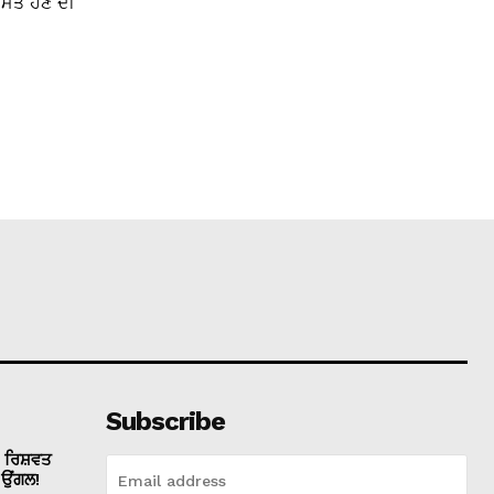
ੌਤ ਹੋਣ ਦੀ
Subscribe
ੀ ਰਿਸ਼ਵਤ
ੀ ਉਂਗਲ!