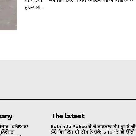
ਬਚਾਉਣ ਦੇ ਚੱਕਰ ਵਿਚ ਇੱਕ ਮੋਟਰਸਾਈਕਲ ਸਵਾਰ ਨੌਜਵਾਨ ਦੀ ਮ
ਦੁਖਦਾਈ...
any
The latest
ਪੰਜਾਬ
ਹਰਿਆਣਾ
Bathinda Police ਦੇ ਦੋ ਥਾਣੇਦਾਰ ਲੱਖ ਰੁਪਏ ਦ
ਮਨੌਰੰਜਨ
ਲੈਂਦੇ ਵਿਜੀਲੈਂਸ ਦੀ ਟੀਮ ਨੇ ਚੁੱਕੇ; SHO ‘ਤੇ ਵੀ ਉੱਠ