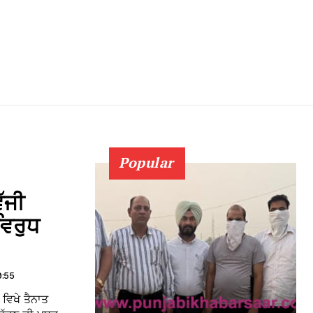
Popular
ੱਜੀ
ਵਿਰੁਧ
9:55
ਵਿਖੇ ਤੈਨਾਤ