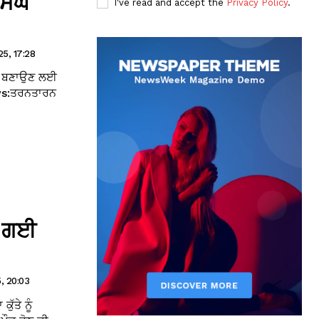
ਸਿੰਘ
I've read and accept the
Privacy Policy
.
5, 17:28
ੀਨੀ ਬਣਾਉਣ ਲਈ
ews:ਤਰਨਤਾਰਨ
ੀ ਗਈ
, 20:03
ੱਤੇ ਨੂੰ