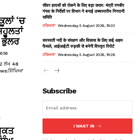
सीवर हादसों को रोकने के लिए बड़ा कदम: मंत्री रणबीर
गंगवा के निर्देशों पर विभाग ने बनाई उच्चस्तरीय निगरानी
समिति
ੂਲਾਂ ‘ਚ
ਹਰਿਆਣਾ
Wednesday, 5 August 2026, 19:32
ਹੂਲਤਾਂ
ਭੁੱਲਰ
सरस्वती नदी के संरक्षण और विकास के लिए कई अहम
फैसले, आईआईटी रुड़की से बनेगी विस्तृत रिपोर्ट
16:56
ਹਰਿਆਣਾ
Wednesday, 5 August 2026, 19:26
52 ਲੱਖ 48
ews:ਸਿੱਖਿਆ
Subscribe
I WANT IN
ਮੁਕਤ