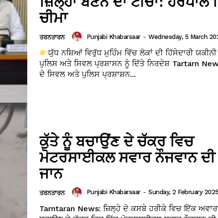
ਜ਼ਿਲ੍ਹਾ ਬਣਨ ਦਾ ਟੀਚਾ: ਹਰਪਾਲ 
ਚੀਮਾ
Punjabi Khabarsaar
-
Wednesday, 5 March 202
ਤਰਨਤਾਰਨ
ਯੁੱਧ ਨਸ਼ਿਆਂ ਵਿਰੁੱਧ ਮੁਹਿੰਮ ਵਿੱਚ ਲੋਕਾਂ ਦੀ ਹਿੱਸੇਦਾਰੀ ਯਕ
ਪੁਲਿਸ ਅਤੇ ਸਿਵਲ ਪ੍ਰਸ਼ਾਸਨ ਨੂੰ ਦਿੱਤੇ ਨਿਰਦੇਸ਼ Tartarn N
ਦੇ ਸਿਵਲ ਅਤੇ ਪੁਲਿਸ ਪ੍ਰਸ਼ਾਸ਼ਨ...
ਕੁੱਤੇ ਨੂੰ ਬਚਾਉਂਣ ਦੇ ਚੱਕਰ ਵਿਚ
ਮੋਟਰਸਾਈਕਲ ਸਵਾਰ ਨੌਜਵਾਨ ਦ
ਜਾਨ
Punjabi Khabarsaar
-
Sunday, 2 February 2025
ਤਰਨਤਾਰਨ
Tarntaran News: ਜ਼ਿਲ੍ਹੇ ਦੇ ਕਸਬੇ ਹਰੀਕੇ ਵਿਚ ਇੱਕ ਅਵਾਰਾ ਕੁ