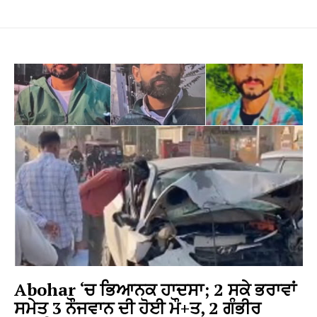
Abohar ‘ਚ ਭਿਆਨਕ ਹਾਦਸਾ; 2 ਸਕੇ ਭਰਾਵਾਂ
ਸਮੇਤ 3 ਨੌਜਵਾਨ ਦੀ ਹੋਈ ਮੌ+ਤ, 2 ਗੰਭੀਰ