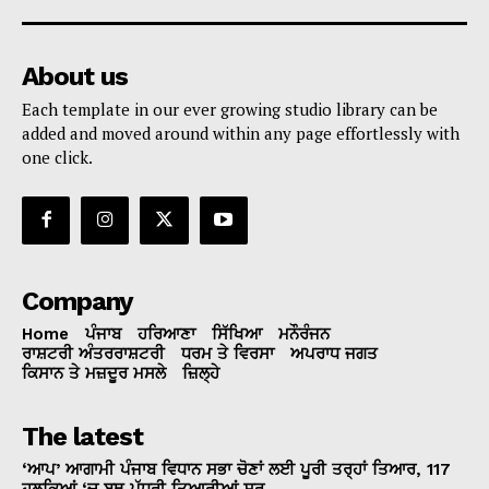
About us
Each template in our ever growing studio library can be
added and moved around within any page effortlessly with
one click.
Company
Home
ਪੰਜਾਬ
ਹਰਿਆਣਾ
ਸਿੱਖਿਆ
ਮਨੌਰੰਜਨ
ਰਾਸ਼ਟਰੀ ਅੰਤਰਰਾਸ਼ਟਰੀ
ਧਰਮ ਤੇ ਵਿਰਸਾ
ਅਪਰਾਧ ਜਗਤ
ਕਿਸਾਨ ਤੇ ਮਜ਼ਦੂਰ ਮਸਲੇ
ਜ਼ਿਲ੍ਹੇ
The latest
‘ਆਪ’ ਆਗਾਮੀ ਪੰਜਾਬ ਵਿਧਾਨ ਸਭਾ ਚੋਣਾਂ ਲਈ ਪੂਰੀ ਤਰ੍ਹਾਂ ਤਿਆਰ, 117
ਹਲਕਿਆਂ ‘ਚ ਬੂਥ ਪੱਧਰੀ ਤਿਆਰੀਆਂ ਸ਼ੁਰੂ