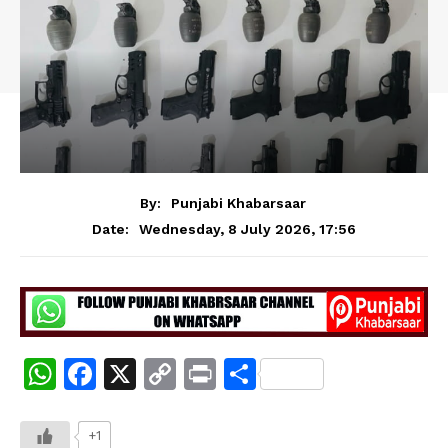
By:
Punjabi Khabarsaar
Wednesday, 8 July 2026, 17:56
Date:
W
F
X
C
Pr
S
h
a
o
in
h
at
c
p
t
ar
+1