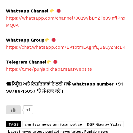
Whatsapp Channel
https://whatsapp.com/channel/0029VbBYZTe89inflPnx
MQ0A
Whatsapp Group
https://chat.whatsapp.com/EK1btmLAghfLjBaUyZMcLK
Telegram Channel
https://t.me/punjabikhabarsaarwebsite
☎
ਨਿਊਜ਼ ਅਤੇ ਇਸ਼ਤਿਹਾਰਾਂ ਦੇ ਲਈ ਸਾਡੇ whatsapp number +91
98786-15057 ‘
ਤੇ ਸੰਪਰਕ ਕਰੋ।
+1
TAGS
amritsar news amritsar police
DGP Gaurav Yadav
Latest news latest punjabi news latest Punjab news