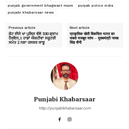
punjab government bhagwant mann
punjab police india
punjabi khabarsaar news
Previous article
Next article
ਕੋਟ ਈਸੇ ਖਾ ਪੁਲਿਸ ਵੱਲੋ 500 ਗ੍ਰਾਮ
प्राकृतिक खेती विकसित भारत का
ਹੈਰਇਨ,1 ਹਾਡਾਂ ਐਕਟੀਵਾ ਸਕੂਟਰੀ
सबसे मजबूत स्तंभ – मुख्यमंत्री नायब
ਸਮੇਤ 2 ਨਸ਼ਾ ਤਸਕਰ ਕਾਬੂ
सिंह सैनी
Punjabi Khabarsaar
http://punjabikhabarsaar.com