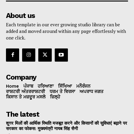
About us
Each template in our ever growing studio library can be
added and moved around within any page effortlessly with
one click.
Company
Home
ਪੰਜਾਬ
ਹਰਿਆਣਾ
ਸਿੱਖਿਆ
ਮਨੌਰੰਜਨ
ਰਾਸ਼ਟਰੀ ਅੰਤਰਰਾਸ਼ਟਰੀ
ਧਰਮ ਤੇ ਵਿਰਸਾ
ਅਪਰਾਧ ਜਗਤ
ਕਿਸਾਨ ਤੇ ਮਜ਼ਦੂਰ ਮਸਲੇ
ਜ਼ਿਲ੍ਹੇ
The latest
शुगर मिलों की आर्थिक स्थिति मजबूत करने और किसानों की सुविधाएं बढ़ाने पर
सरकार का फोकस: मुख्यमंत्री नायब सिंह सैनी