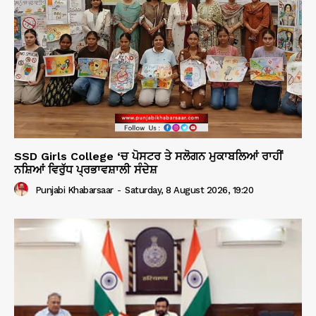
SSD Girls College ‘ਚ ਪੋਸਟਰ ਤੇ ਸਲੋਗਨ ਮੁਕਾਬਲਿਆਂ ਰਾਹੀਂ
ਨਸ਼ਿਆਂ ਵਿਰੁੱਧ ਪ੍ਰਭਾਵਸ਼ਾਲੀ ਸੰਦੇਸ਼
Punjabi Khabarsaar
-
Saturday, 8 August 2026, 19:20