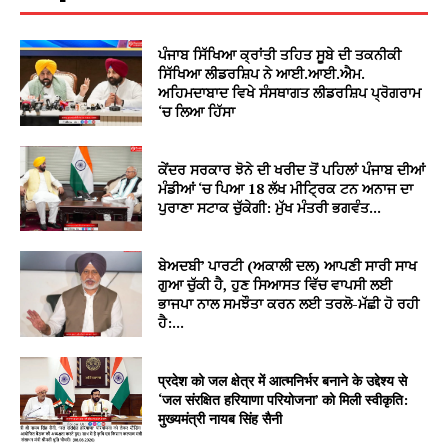
ਪੰਜਾਬ ਸਿੱਖਿਆ ਕ੍ਰਾਂਤੀ ਤਹਿਤ ਸੂਬੇ ਦੀ ਤਕਨੀਕੀ
ਸਿੱਖਿਆ ਲੀਡਰਸ਼ਿਪ ਨੇ ਆਈ.ਆਈ.ਐਮ.
ਅਹਿਮਦਾਬਾਦ ਵਿਖੇ ਸੰਸਥਾਗਤ ਲੀਡਰਸ਼ਿਪ ਪ੍ਰੋਗਰਾਮ
‘ਚ ਲਿਆ ਹਿੱਸਾ
ਕੇਂਦਰ ਸਰਕਾਰ ਝੋਨੇ ਦੀ ਖਰੀਦ ਤੋਂ ਪਹਿਲਾਂ ਪੰਜਾਬ ਦੀਆਂ
ਮੰਡੀਆਂ ‘ਚ ਪਿਆ 18 ਲੱਖ ਮੀਟ੍ਰਿਕ ਟਨ ਅਨਾਜ ਦਾ
ਪੁਰਾਣਾ ਸਟਾਕ ਚੁੱਕੇਗੀ: ਮੁੱਖ ਮੰਤਰੀ ਭਗਵੰਤ...
ਬੇਅਦਬੀ’ ਪਾਰਟੀ (ਅਕਾਲੀ ਦਲ) ਆਪਣੀ ਸਾਰੀ ਸਾਖ
ਗੁਆ ਚੁੱਕੀ ਹੈ, ਹੁਣ ਸਿਆਸਤ ਵਿੱਚ ਵਾਪਸੀ ਲਈ
ਭਾਜਪਾ ਨਾਲ ਸਮਝੌਤਾ ਕਰਨ ਲਈ ਤਰਲੋ-ਮੱਛੀ ਹੋ ਰਹੀ
ਹੈ:...
प्रदेश को जल क्षेत्र में आत्मनिर्भर बनाने के उद्देश्य से
‘जल संरक्षित हरियाणा परियोजना’ को मिली स्वीकृति:
मुख्यमंत्री नायब सिंह सैनी