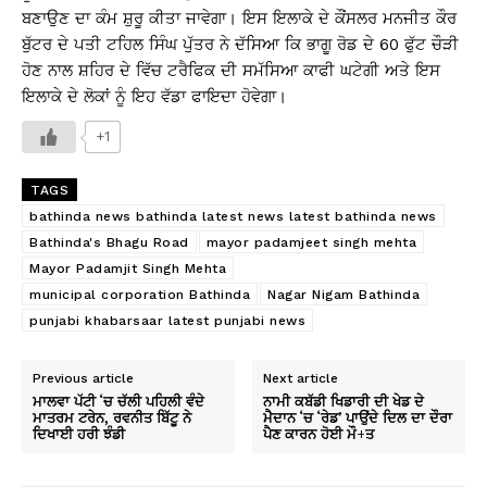
ਬਣਾਉਣ ਦਾ ਕੰਮ ਸ਼ੁਰੂ ਕੀਤਾ ਜਾਵੇਗਾ। ਇਸ ਇਲਾਕੇ ਦੇ ਕੌਂਸਲਰ ਮਨਜੀਤ ਕੌਰ
ਬੁੱਟਰ ਦੇ ਪਤੀ ਟਹਿਲ ਸਿੰਘ ਪੁੱਤਰ ਨੇ ਦੱਸਿਆ ਕਿ ਭਾਗੂ ਰੋਡ ਦੇ 60 ਫੁੱਟ ਚੌੜੀ
ਹੋਣ ਨਾਲ ਸ਼ਹਿਰ ਦੇ ਵਿੱਚ ਟਰੈਫਿਕ ਦੀ ਸਮੱਸਿਆ ਕਾਫੀ ਘਟੇਗੀ ਅਤੇ ਇਸ
ਇਲਾਕੇ ਦੇ ਲੋਕਾਂ ਨੂੰ ਇਹ ਵੱਡਾ ਫਾਇਦਾ ਹੋਵੇਗਾ।
+1
TAGS
bathinda news bathinda latest news latest bathinda news
Bathinda's Bhagu Road
mayor padamjeet singh mehta
Mayor Padamjit Singh Mehta
municipal corporation Bathinda
Nagar Nigam Bathinda
punjabi khabarsaar latest punjabi news
Previous article
Next article
ਮਾਲਵਾ ਪੱਟੀ ‘ਚ ਚੱਲੀ ਪਹਿਲੀ ਵੰਦੇ
ਨਾਮੀ ਕਬੱਡੀ ਖਿਡਾਰੀ ਦੀ ਖੇਡ ਦੇ
ਮਾਤਰਮ ਟਰੇਨ, ਰਵਨੀਤ ਬਿੱਟੂ ਨੇ
ਮੈਦਾਨ ‘ਚ ‘ਰੇਡ’ ਪਾਉਂਦੇ ਦਿਲ ਦਾ ਦੌਰਾ
ਦਿਖਾਈ ਹਰੀ ਝੰਡੀ
ਪੈਣ ਕਾਰਨ ਹੋਈ ਮੌ+ਤ