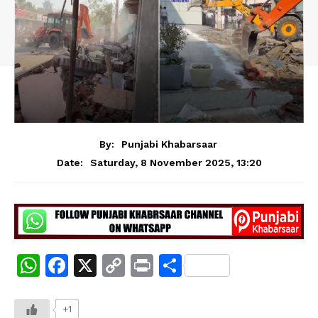
By:
Punjabi Khabarsaar
Saturday, 8 November 2025, 13:20
Date:
W
F
X
C
Pr
S
h
a
o
in
h
at
c
p
t
ar
+1