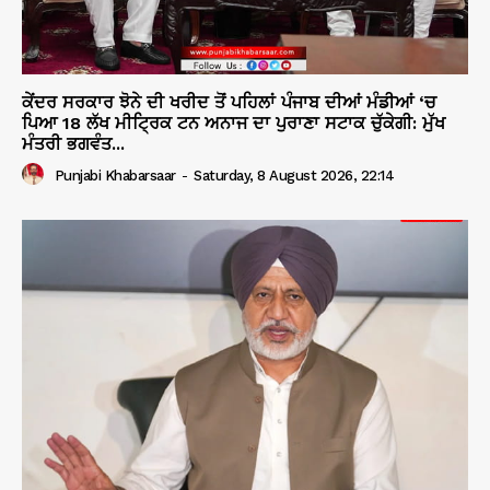
ਕੇਂਦਰ ਸਰਕਾਰ ਝੋਨੇ ਦੀ ਖਰੀਦ ਤੋਂ ਪਹਿਲਾਂ ਪੰਜਾਬ ਦੀਆਂ ਮੰਡੀਆਂ ‘ਚ
ਪਿਆ 18 ਲੱਖ ਮੀਟ੍ਰਿਕ ਟਨ ਅਨਾਜ ਦਾ ਪੁਰਾਣਾ ਸਟਾਕ ਚੁੱਕੇਗੀ: ਮੁੱਖ
ਮੰਤਰੀ ਭਗਵੰਤ...
Punjabi Khabarsaar
-
Saturday, 8 August 2026, 22:14