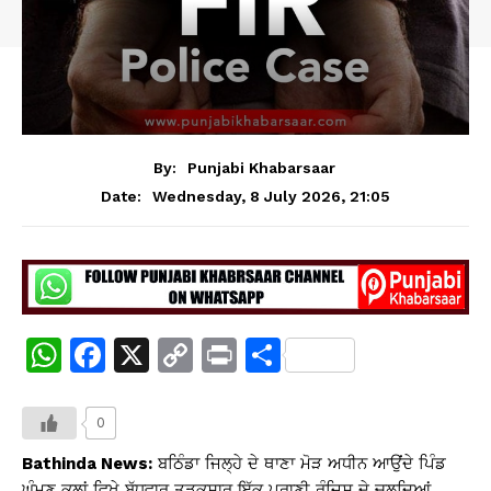
By:
Punjabi Khabarsaar
Wednesday, 8 July 2026, 21:05
Date:
W
F
X
C
Pr
S
h
a
o
in
h
at
c
p
t
ar
0
s
e
y
e
Bathinda News:
ਬਠਿੰਡਾ ਜਿਲ੍ਹੇ ਦੇ ਥਾਣਾ ਮੋੜ ਅਧੀਨ ਆਉਂਦੇ ਪਿੰਡ
ਘੁੰਮਣ ਕਲਾਂ ਵਿਖੇ ਬੁੱਧਵਾਰ ਤੜਕਸਾਰ ਇੱਕ ਪੁਰਾਣੀ ਰੰਜਿਸ਼ ਦੇ ਚਲਦਿਆਂ