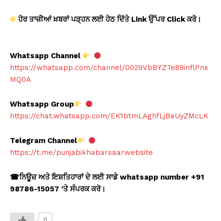
ਹੋਰ ਤਾਜ਼ੀਆਂ ਖ਼ਬਰਾਂ ਪੜ੍ਹਨ ਲਈ ਹੇਠ ਦਿੱਤੇ Link
ਉੱਪਰ Click
ਕਰੋ।
Whatsapp Channel
https://whatsapp.com/channel/0029VbBYZTe89inflPnx
MQ0A
Whatsapp Group
https://chat.whatsapp.com/EK1btmLAghfLjBaUyZMcLK
Telegram Channel
https://t.me/punjabikhabarsaarwebsite
☎
ਨਿਊਜ਼ ਅਤੇ ਇਸ਼ਤਿਹਾਰਾਂ ਦੇ ਲਈ ਸਾਡੇ whatsapp number +91
98786-15057 ‘
ਤੇ ਸੰਪਰਕ ਕਰੋ।
0