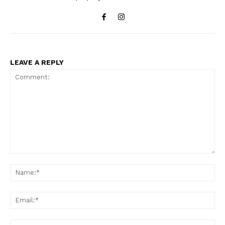
LEAVE A REPLY
Comment:
Na
Ema
Web