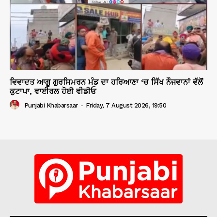
ਵਿਵਾਦਤ ਆਗੂ ਗੁਰਸਿਮਰਨ ਮੰਡ ਦਾ ਹਰਿਆਣਾ ‘ਚ ਸਿੱਖ ਨੌਜਵਾਨਾਂ ਵੱਲੋਂ
ਕੁਟਾਪਾ, ਵਾਈਰਲ ਹੋਈ ਵੀਡੀਓ
Punjabi Khabarsaar
-
Friday, 7 August 2026, 19:50