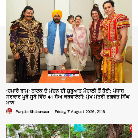
‘ਹਮਾਰੇ ਰਾਮ’ ਨਾਟਕ ਦੇ ਮੰਚਨ ਦੀ ਸ਼ੁਰੂਆਤ ਮੋਹਾਲੀ ਤੋਂ ਹੋਈ; ਪੰਜਾਬ
ਸਰਕਾਰ ਪੂਰੇ ਸੂਬੇ ਵਿੱਚ 41 ਸ਼ੋਅ ਕਰਵਾਏਗੀ: ਮੁੱਖ ਮੰਤਰੀ ਭਗਵੰਤ ਸਿੰਘ
ਮਾਨ
Punjabi Khabarsaar
-
Friday, 7 August 2026, 21:18