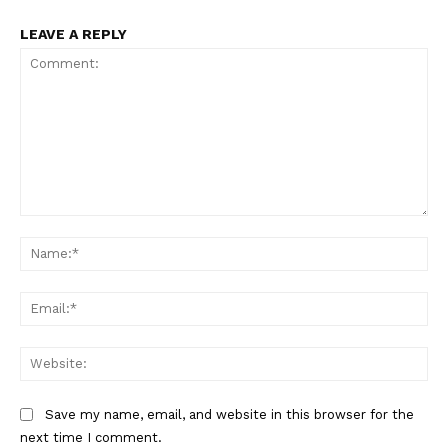
LEAVE A REPLY
Comment:
Na
Ema
Web
Save my name, email, and website in this browser for the
next time I comment.