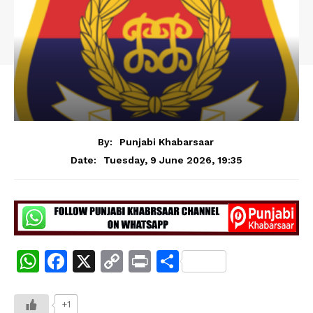
By:
Punjabi Khabarsaar
Tuesday, 9 June 2026, 19:35
Date:
W
F
X
C
Pr
S
h
a
o
in
h
at
c
p
t
ar
+1