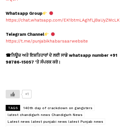
Whatsapp Group
https://chat.whatsapp.com/EK1btmLAghfLjBaUyZMcLK
Telegram Channel
https://t.me/punjabikhabarsaarwebsite
☎
ਨਿਊਜ਼ ਅਤੇ ਇਸ਼ਤਿਹਾਰਾਂ ਦੇ ਲਈ ਸਾਡੇ whatsapp number +91
98786-15057 ‘
ਤੇ ਸੰਪਰਕ ਕਰੋ।
+1
TAGS
140th day of crackdown on gangsters
latest chandigarh news Chandigarh News
Latest news latest punjabi news latest Punjab news