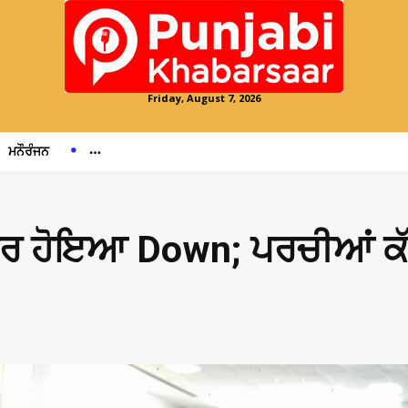
Friday, August 7, 2026
ਮਨੌਰੰਜਨ
ਹੋਇਆ Down; ਪਰਚੀਆਂ ਕੱਟਣ ਤ