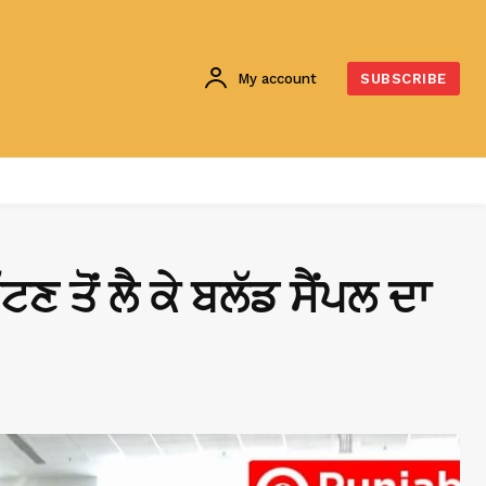
My account
SUBSCRIBE
ੋਂ ਲੈ ਕੇ ਬਲੱਡ ਸੈਂਪਲ ਦਾ