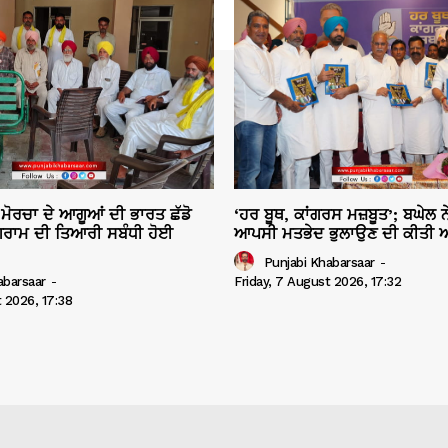
ਮੋਰਚਾ ਦੇ ਆਗੂਆਂ ਦੀ ਭਾਰਤ ਛੱਡੋ
‘ਹਰ ਬੂਥ, ਕਾਂਗਰਸ ਮਜ਼ਬੂਤ’; ਬਘੇਲ ਨੇ
ੋਗਰਾਮ ਦੀ ਤਿਆਰੀ ਸਬੰਧੀ ਹੋਈ
ਆਪਸੀ ਮਤਭੇਦ ਭੁਲਾਉਣ ਦੀ ਕੀਤੀ 
Punjabi Khabarsaar
-
Friday, 7 August 2026, 17:32
abarsaar
-
t 2026, 17:38