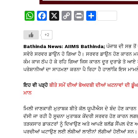
W
F
X
C
Pr
S
h
a
o
in
h
at
c
p
t
ar
+2
s
e
y
e
Bathinda News: AIIMS Bathinda;
ਪੰਜਾਬ ਦੀ ਸਭ ਤੋਂ
A
b
Li
ਸਵੇਰੇ ਸਰਵਰ ਡਾਉਨ ਹੋ ਗਿਆ ਹੈ। ਸਰਵਰ ਡਾਉਨ ਹੋਣ ਕਾਰਨ ਮਰੀਜ਼
ਕੰਮ ਕਾਜ ਠੱਪ ਹੋ ਕੇ ਰਹਿ ਗਿਆ ਜਿਸ ਕਾਰਨ ਦੂਰ ਦੁਰਾਡੇ ਤੋ ਆਏ 
p
o
n
ਪਰੇਸ਼ਾਨੀਆਂ ਦਾ ਸਾਹਮਣਾ ਕਰਨਾ ਪੈ ਰਿਹਾ ਹੈ ਹਾਲਾਂਕਿ ਇਸ ਮਾਮਲ
p
o
k
k
ਇਹ ਵੀ ਪੜ੍ਹੋ
ਬੀਤੇ ਸਮੇਂ ਦੀਆਂ ਬੇਅਦਬੀ ਦੀਆਂ ਘਟਨਾਵਾਂ ਦੀ ਡੂੰਘ
ਮਾਨ
ਮਿਲੀ ਜਾਣਕਾਰੀ ਮੁਤਾਬਕ ਬੀਤੇ ਕੱਲ ਯੂਪੀਐਸ ਦੇ ਬੰਦ ਹੋਣ ਕਾ
ਦੱਸੀ ਜਾ ਰਹੀ ਹੈ ਸੂਚਨਾ ਮੁਤਾਬਕ ਕੇਂਦਰੀ ਸਰਵਰ ਹੋਣ ਕਾਰਨ ਲਗ
ਤੜਕਸਾਰ ਡਾਕਟਰਾਂ ਨੂੰ ਦਿਖਾਉਣ ਅਤੇ ਆਪਣੇ ਬਲੱਡ ਸੈਂਪਲ ਦੇਣ ਆਏ 
ਪਰਚੀਆਂ ਘਟਾਉਣ ਲਈ ਲੰਬੀਆਂ ਲਾਈਨਾਂ ਲੱਗੀਆਂ ਹੋਈਆਂ ਸਨ।