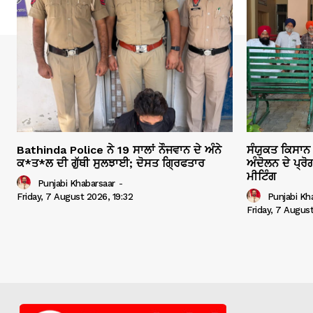
Bathinda Police ਨੇ 19 ਸਾਲਾਂ ਨੌਜਵਾਨ ਦੇ ਅੰਨੇ
ਸੰਯੁਕਤ ਕਿਸਾਨ 
ਕ*ਤ*ਲ ਦੀ ਗੁੱਥੀ ਸੁਲਝਾਈ; ਦੋਸਤ ਗ੍ਰਿਫਤਾਰ
ਅੰਦੋਲਨ ਦੇ ਪ੍ਰ
ਮੀਟਿੰਗ
Punjabi Khabarsaar
-
Friday, 7 August 2026, 19:32
Punjabi Kh
Friday, 7 Augus