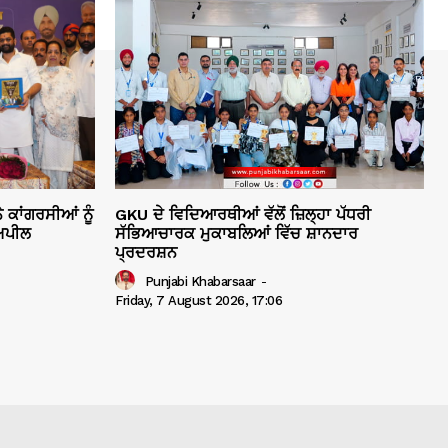
 ਕਾਂਗਰਸੀਆਂ ਨੂੰ
GKU ਦੇ ਵਿਦਿਆਰਥੀਆਂ ਵੱਲੋਂ ਜ਼ਿਲ੍ਹਾ ਪੱਧਰੀ
ਅਪੀਲ
ਸੱਭਿਆਚਾਰਕ ਮੁਕਾਬਲਿਆਂ ਵਿੱਚ ਸ਼ਾਨਦਾਰ
ਪ੍ਰਦਰਸ਼ਨ
Punjabi Khabarsaar
-
Friday, 7 August 2026, 17:06