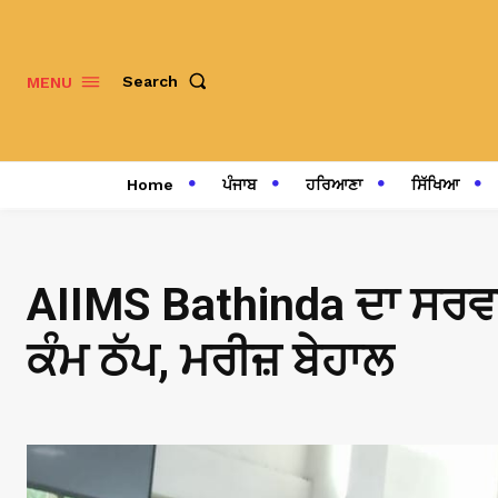
Search
MENU
Home
ਪੰਜਾਬ
ਹਰਿਆਣਾ
ਸਿੱਖਿਆ
AIIMS Bathinda ਦਾ ਸਰਵਰ 
ਕੰਮ ਠੱਪ, ਮਰੀਜ਼ ਬੇਹਾਲ