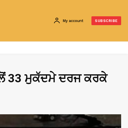
My account
SUBSCRIBE
ਲੋਂ 33 ਮੁਕੱਦਮੇ ਦਰਜ ਕਰਕੇ