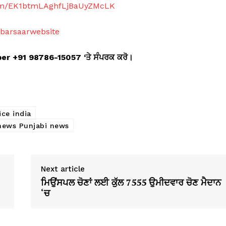
com/EK1btmLAghfLjBaUyZMcLK
abarsaarwebsite
mber +91 98786-15057 ‘
ਤੇ ਸੰਪਰਕ ਕਰੋ।
ice india
 news Punjabi news
Next article
ਮਿਉਂਸਪਲ ਚੋਣਾਂ ਲਈ ਕੁੱਲ 7555 ਉਮੀਦਵਾਰ ਚੋਣ ਮੈਦਾਨ
‘ਚ