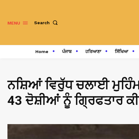
Search
MENU
Home
ਪੰਜਾਬ
ਹਰਿਆਣਾ
ਸਿੱਖਿਆ
ਨਸ਼ਿਆਂ ਵਿਰੁੱਧ ਚਲਾਈ ਮੁਹਿੰਮ
43 ਦੋਸ਼ੀਆਂ ਨੂੰ ਗ੍ਰਿਫਤਾਰ ਕ