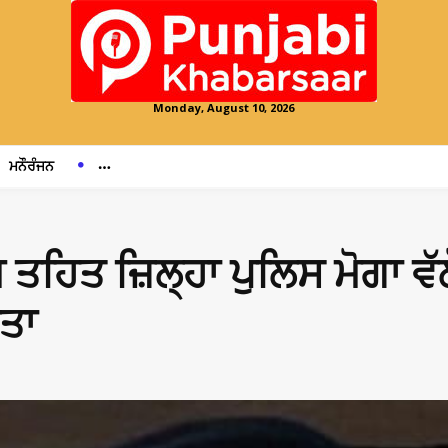
Monday, August 10, 2026
ਮਨੌਰੰਜਨ
 ਤਹਿਤ ਜ਼ਿਲ੍ਹਾ ਪੁਲਿਸ ਮੋਗਾ ਵੱ
ੀਤਾ