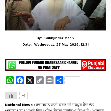
By:
Sukhjinder Mann
Wednesday, 27 May 2026, 12:31
Date:
W
F
X
C
Pr
S
h
a
o
in
h
at
c
p
t
ar
+1
s
e
y
e
National News :
ਰਾਜਸਥਾਨ ਹਾਈ ਕੋਰਟ ਦੀ ਜੋਧਪੁਰ ਬੈਂਚ ਵੱਲੋਂ
ਆਸਾਰਾਮ ਬਾਪੂ ਮਾਮਲੇ ਵਿੱਚ ਅਹਿਮ ਫੈਸਲਾ ਸੁਣਾਇਆ ਗਿਆ ਹੈ। ਅਦਾਲਤ