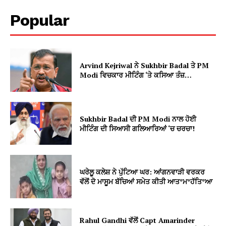
Popular
Arvind Kejriwal ਨੇ Sukhbir Badal ਤੇ PM
Modi ਵਿਚਕਾਰ ਮੀਟਿੰਗ ‘ਤੇ ਕਸਿਆ ਤੰਜ਼…
Sukhbir Badal ਦੀ PM Modi ਨਾਲ ਹੋਈ
ਮੀਟਿੰਗ ਦੀ ਸਿਆਸੀ ਗਲਿਆਰਿਆਂ ‘ਚ ਚਰਚਾ!
ਘਰੇਲੂ ਕਲੇਸ਼ ਨੇ ਪੁੱਟਿਆ ਘਰ: ਆਂਗਨਵਾੜੀ ਵਰਕਰ
ਵੱਲੋਂ ਦੋ ਮਾਸੂਮ ਬੱਚਿਆਂ ਸਮੇਤ ਕੀਤੀ ਆਤ*ਮ*ਹੱਤਿ*ਆ
Rahul Gandhi ਵੱਲੋਂ Capt Amarinder