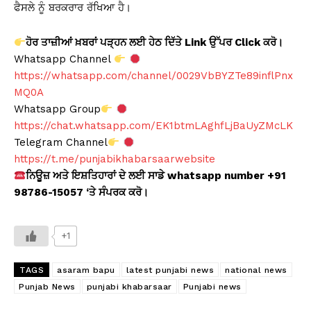
ਫੈਸਲੇ ਨੂੰ ਬਰਕਰਾਰ ਰੱਖਿਆ ਹੈ।
ਹੋਰ ਤਾਜ਼ੀਆਂ ਖ਼ਬਰਾਂ ਪੜ੍ਹਨ ਲਈ ਹੇਠ ਦਿੱਤੇ Link ਉੱਪਰ Click ਕਰੋ।
Whatsapp Channel
https://whatsapp.com/channel/0029VbBYZTe89inflPnx
MQ0A
Whatsapp Group
https://chat.whatsapp.com/EK1btmLAghfLjBaUyZMcLK
Telegram Channel
https://t.me/punjabikhabarsaarwebsite
ਨਿਊਜ਼ ਅਤੇ ਇਸ਼ਤਿਹਾਰਾਂ ਦੇ ਲਈ ਸਾਡੇ whatsapp number +91
98786-15057 ‘ਤੇ ਸੰਪਰਕ ਕਰੋ।
+1
TAGS
asaram bapu
latest punjabi news
national news
Punjab News
punjabi khabarsaar
Punjabi news