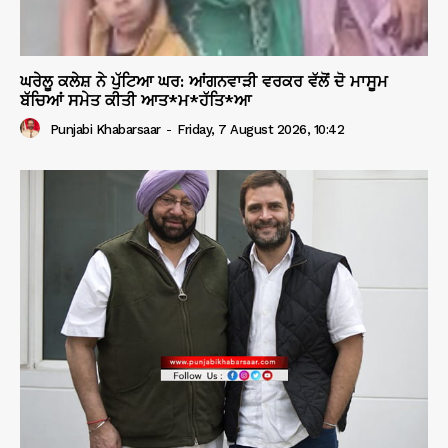
ਘਰੇਲੂ ਕਲੇਸ਼ ਨੇ ਪੁੱਟਿਆ ਘਰ: ਆਂਗਨਵਾੜੀ ਵਰਕਰ ਵੱਲੋਂ ਦੋ ਮਾਸੂਮ
ਬੱਚਿਆਂ ਸਮੇਤ ਕੀਤੀ ਆਤ*ਮ*ਹੱਤਿ*ਆ
Punjabi Khabarsaar
-
Friday, 7 August 2026, 10:42