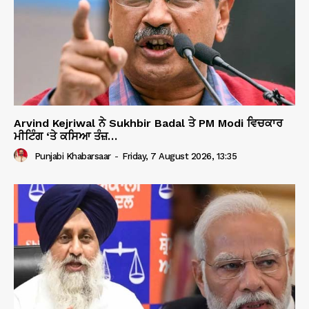
Arvind Kejriwal ਨੇ Sukhbir Badal ਤੇ PM Modi ਵਿਚਕਾਰ
ਮੀਟਿੰਗ ‘ਤੇ ਕਸਿਆ ਤੰਜ਼…
Punjabi Khabarsaar
-
Friday, 7 August 2026, 13:35