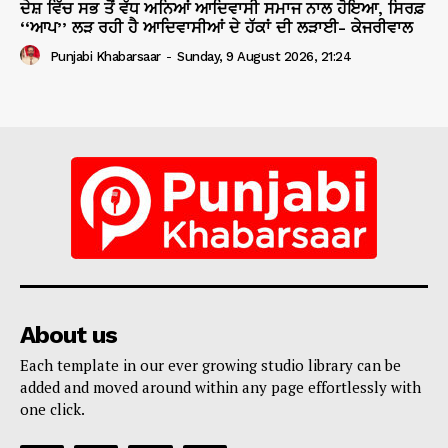
ਦੇਸ਼ ਵਿੱਚ ਸਭ ਤੋਂ ਵੱਧ ਅਨਿਆਂ ਆਦਿਵਾਸੀ ਸਮਾਜ ਨਾਲ ਹੋਇਆ, ਸਿਰਫ਼
‘‘ਆਪ’’ ਲੜ ਰਹੀ ਹੈ ਆਦਿਵਾਸੀਆਂ ਦੇ ਹੱਕਾਂ ਦੀ ਲੜਾਈ- ਕੇਜਰੀਵਾਲ
Punjabi Khabarsaar
-
Sunday, 9 August 2026, 21:24
About us
Each template in our ever growing studio library can be
added and moved around within any page effortlessly with
one click.