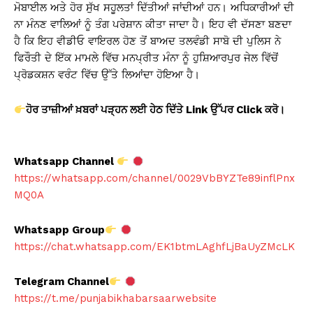
ਮੋਬਾਈਲ ਅਤੇ ਹੋਰ ਸੁੱਖ ਸਹੂਲਤਾਂ ਦਿੱਤੀਆਂ ਜਾਂਦੀਆਂ ਹਨ। ਅਧਿਕਾਰੀਆਂ ਦੀ
ਨਾ ਮੰਨਣ ਵਾਲਿਆਂ ਨੂੰ ਤੰਗ ਪਰੇਸ਼ਾਨ ਕੀਤਾ ਜਾਦਾ ਹੈ। ਇਹ ਵੀ ਦੱਸਣਾ ਬਣਦਾ
ਹੈ ਕਿ ਇਹ ਵੀਡੀਓ ਵਾਇਰਲ ਹੋਣ ਤੋਂ ਬਾਅਦ ਤਲਵੰਡੀ ਸਾਬੋ ਦੀ ਪੁਲਿਸ ਨੇ
ਫਿਰੌਤੀ ਦੇ ਇੱਕ ਮਾਮਲੇ ਵਿੱਚ ਮਨਪ੍ਰੀਤ ਮੰਨਾ ਨੂੰ ਹੁਸ਼ਿਆਰਪੁਰ ਜੇਲ ਵਿੱਚੋਂ
ਪ੍ਰੋਡਕਸ਼ਨ ਵਰੰਟ ਵਿੱਚ ਉੱਤੇ ਲਿਆਂਦਾ ਹੋਇਆ ਹੈ।
ਹੋਰ ਤਾਜ਼ੀਆਂ ਖ਼ਬਰਾਂ ਪੜ੍ਹਨ ਲਈ ਹੇਠ ਦਿੱਤੇ Link
ਉੱਪਰ Click
ਕਰੋ।
Whatsapp Channel
https://whatsapp.com/channel/0029VbBYZTe89inflPnx
MQ0A
Whatsapp Group
https://chat.whatsapp.com/EK1btmLAghfLjBaUyZMcLK
Telegram Channel
https://t.me/punjabikhabarsaarwebsite