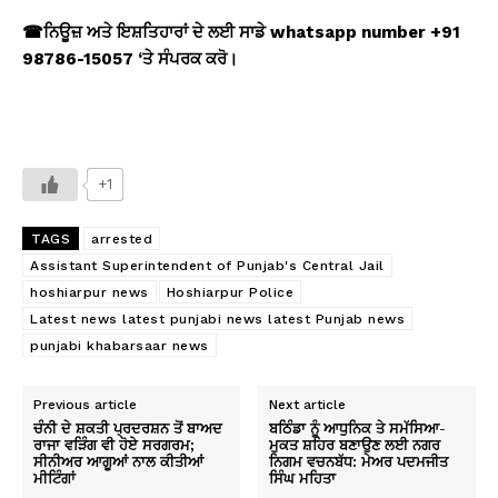
☎
ਨਿਊਜ਼ ਅਤੇ ਇਸ਼ਤਿਹਾਰਾਂ ਦੇ ਲਈ ਸਾਡੇ whatsapp number +91
98786-15057 ‘
ਤੇ ਸੰਪਰਕ ਕਰੋ।
+1
TAGS
arrested
Assistant Superintendent of Punjab's Central Jail
hoshiarpur news
Hoshiarpur Police
Latest news latest punjabi news latest Punjab news
punjabi khabarsaar news
Previous article
Next article
ਚੰਨੀ ਦੇ ਸ਼ਕਤੀ ਪ੍ਰਦਰਸ਼ਨ ਤੋਂ ਬਾਅਦ
ਬਠਿੰਡਾ ਨੂੰ ਆਧੁਨਿਕ ਤੇ ਸਮੱਸਿਆ-
ਰਾਜਾ ਵੜਿੰਗ ਵੀ ਹੋਏ ਸਰਗਰਮ;
ਮੁਕਤ ਸ਼ਹਿਰ ਬਣਾਉਣ ਲਈ ਨਗਰ
ਸੀਨੀਅਰ ਆਗੂਆਂ ਨਾਲ ਕੀਤੀਆਂ
ਨਿਗਮ ਵਚਨਬੱਧ: ਮੇਅਰ ਪਦਮਜੀਤ
ਮੀਟਿੰਗਾਂ
ਸਿੰਘ ਮਹਿਤਾ