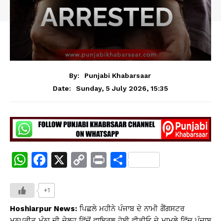
By:
Punjabi Khabarsaar
Sunday, 5 July 2026, 15:35
Date:
W
F
X
C
Pr
S
h
a
o
in
h
at
c
p
t
ar
+1
s
e
y
e
Hoshiarpur News:
ਪਿਛਲੇ ਮਹੀਨੇ ਪੰਜਾਬ ਦੇ ਨਾਮੀ ਗੈਂਗਸਟਰ
ਮਨਪ੍ਰੀਤ ਮੰਨਾ ਦੀ ਜੇਲ੍ਹ ਵਿੱਚੋਂ ਵਾਇਰਲ ਹੋਈ ਵੀਡੀਓ ਦੇ ਮਾਮਲੇ ਵਿੱਚ ਪੰਜਾਬ