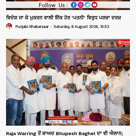
ਵਿਦੇਸ਼ ਜਾ ਕੇ ਮੁਕਰਨ ਵਾਲੀ ਇੱਕ ਹੋਰ ‘ਪਤਨੀ’ ਵਿਰੁਧ ਪਰਚਾ ਦਰਜ਼
Punjabi Khabarsaar
-
Saturday, 8 August 2026, 10:53
Raja Warring ਤੋਂ ਬਾਅਦ Bhupesh Baghel ਦਾ ਵੀ ਐਲਾਨ;