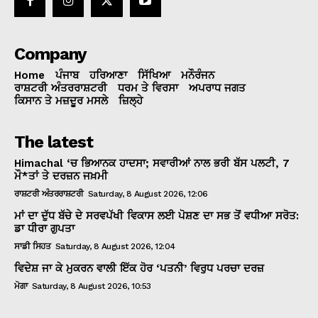
Company
Home
ਪੰਜਾਬ
ਹਰਿਆਣਾ
ਸਿੱਖਿਆ
ਮਨੌਰੰਜਨ
ਰਾਸ਼ਟਰੀ ਅੰਤਰਰਾਸ਼ਟਰੀ
ਧਰਮ ਤੇ ਵਿਰਸਾ
ਅਪਰਾਧ ਜਗਤ
ਕਿਸਾਨ ਤੇ ਮਜ਼ਦੂਰ ਮਸਲੇ
ਜ਼ਿਲ੍ਹੇ
The latest
Himachal ‘ਚ ਭਿਆਨਕ ਹਾਦਸਾ; ਸਵਾਰੀਆਂ ਨਾਲ ਭਰੀ ਬੱਸ ਪਲਟੀ, 7
ਮੌ*ਤਾਂ ਤੇ ਦਰਜ਼ਨ ਜਖ਼ਮੀ
ਰਾਸ਼ਟਰੀ ਅੰਤਰਰਾਸ਼ਟਰੀ
Saturday, 8 August 2026, 12:06
ਮਾਂ ਦਾ ਦੁੱਧ ਬੱਚੇ ਦੇ ਸਰਵਪੱਖੀ ਵਿਕਾਸ ਲਈ ਪੋਸ਼ਣ ਦਾ ਸਭ ਤੋਂ ਵਧੀਆ ਸਰੋਤ:
ਡਾ ਧੀਰਾ ਗੁਪਤਾ
ਸਾਡੀ ਸਿਹਤ
Saturday, 8 August 2026, 12:04
ਵਿਦੇਸ਼ ਜਾ ਕੇ ਮੁਕਰਨ ਵਾਲੀ ਇੱਕ ਹੋਰ ‘ਪਤਨੀ’ ਵਿਰੁਧ ਪਰਚਾ ਦਰਜ਼
ਮੋਗਾ
Saturday, 8 August 2026, 10:53