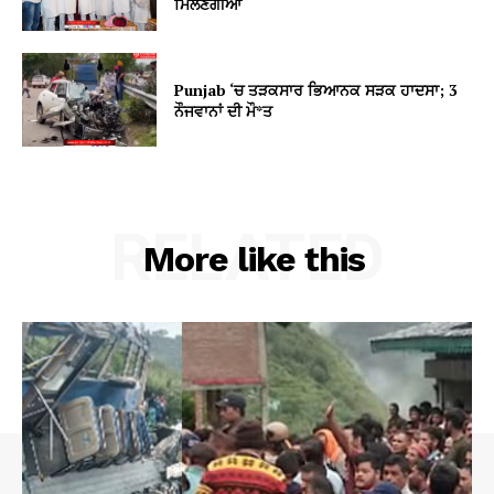
ਮਿਲਣਗੀਆਂ
Punjab ‘ਚ ਤੜਕਸਾਰ ਭਿਆਨਕ ਸੜਕ ਹਾਦਸਾ; 3
ਨੌਜਵਾਨਾਂ ਦੀ ਮੌ*ਤ
RELATED
More like this