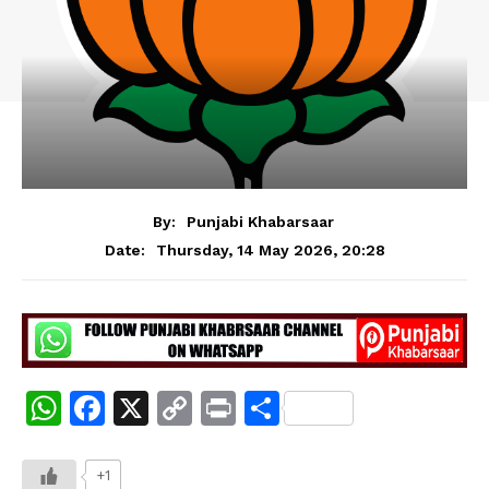
By:
Punjabi Khabarsaar
Thursday, 14 May 2026, 20:28
Date:
W
F
X
C
Pr
S
h
a
o
in
h
at
c
p
t
ar
+1