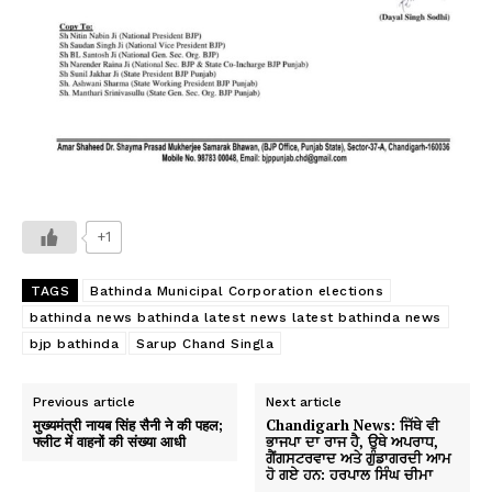
+1
TAGS
Bathinda Municipal Corporation elections
bathinda news bathinda latest news latest bathinda news
bjp bathinda
Sarup Chand Singla
Previous article
Next article
मुख्यमंत्री नायब सिंह सैनी ने की पहल;
Chandigarh News: ਜਿੱਥੇ ਵੀ
फ्लीट में वाहनों की संख्या आधी
ਭਾਜਪਾ ਦਾ ਰਾਜ ਹੈ, ਉਥੇ ਅਪਰਾਧ,
ਗੈਂਗਸਟਰਵਾਦ ਅਤੇ ਗੁੰਡਾਗਰਦੀ ਆਮ
ਹੋ ਗਏ ਹਨ: ਹਰਪਾਲ ਸਿੰਘ ਚੀਮਾ