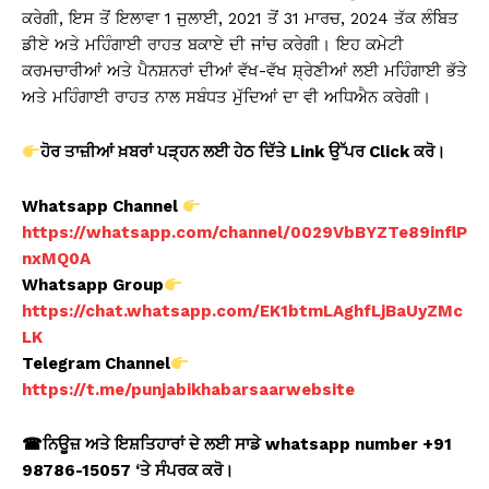
ਕਰੇਗੀ, ਇਸ ਤੋਂ ਇਲਾਵਾ 1 ਜੁਲਾਈ, 2021 ਤੋਂ 31 ਮਾਰਚ, 2024 ਤੱਕ ਲੰਬਿਤ
ਡੀਏ ਅਤੇ ਮਹਿੰਗਾਈ ਰਾਹਤ ਬਕਾਏ ਦੀ ਜਾਂਚ ਕਰੇਗੀ। ਇਹ ਕਮੇਟੀ
ਕਰਮਚਾਰੀਆਂ ਅਤੇ ਪੈਨਸ਼ਨਰਾਂ ਦੀਆਂ ਵੱਖ-ਵੱਖ ਸ਼੍ਰੇਣੀਆਂ ਲਈ ਮਹਿੰਗਾਈ ਭੱਤੇ
ਅਤੇ ਮਹਿੰਗਾਈ ਰਾਹਤ ਨਾਲ ਸਬੰਧਤ ਮੁੱਦਿਆਂ ਦਾ ਵੀ ਅਧਿਐਨ ਕਰੇਗੀ।
ਹੋਰ ਤਾਜ਼ੀਆਂ ਖ਼ਬਰਾਂ ਪੜ੍ਹਨ ਲਈ ਹੇਠ ਦਿੱਤੇ Link ਉੱਪਰ Click ਕਰੋ।
Whatsapp Channel
https://whatsapp.com/channel/0029VbBYZTe89inflP
nxMQ0A
Whatsapp Group
https://chat.whatsapp.com/EK1btmLAghfLjBaUyZMc
LK
Telegram Channel
https://t.me/punjabikhabarsaarwebsite
☎ਨਿਊਜ਼ ਅਤੇ ਇਸ਼ਤਿਹਾਰਾਂ ਦੇ ਲਈ ਸਾਡੇ whatsapp number +91
98786-15057 ‘ਤੇ ਸੰਪਰਕ ਕਰੋ।