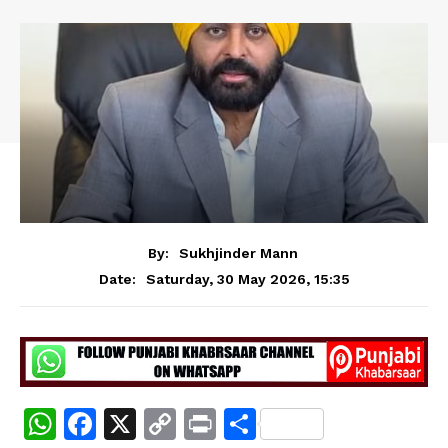
By:
Sukhjinder Mann
Saturday, 30 May 2026, 15:35
Date:
W
F
X
C
Pr
S