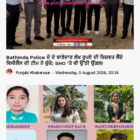
Bathinda Police ਦੇ ਦੋ ਥਾਣੇਦਾਰ ਲੱਖ ਰੁਪਏ ਦੀ ਰਿਸ਼ਵਤ ਲੈਂਦੇ
ਵਿਜੀਲੈਂਸ ਦੀ ਟੀਮ ਨੇ ਚੁੱਕੇ; SHO ‘ਤੇ ਵੀ ਉੱਠੀ ਉਂਗਲ!
Punjabi Khabarsaar
-
Wednesday, 5 August 2026, 20:34