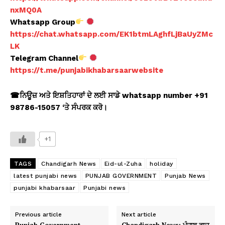
nxMQ0A
Whatsapp Group
https://chat.whatsapp.com/EK1btmLAghfLjBaUyZMc
LK
Telegram Channel
https://t.me/punjabikhabarsaarwebsite
☎ਨਿਊਜ਼ ਅਤੇ ਇਸ਼ਤਿਹਾਰਾਂ ਦੇ ਲਈ ਸਾਡੇ whatsapp number +91
98786-15057 ‘ਤੇ ਸੰਪਰਕ ਕਰੋ।
+1
TAGS
Chandigarh News
Eid-ul-Zuha
holiday
latest punjabi news
PUNJAB GOVERNMENT
Punjab News
punjabi khabarsaar
Punjabi news
Previous article
Next article
Punjab Government
Chandigarh News: ਪੰਜਾਬ ਰਾਜ