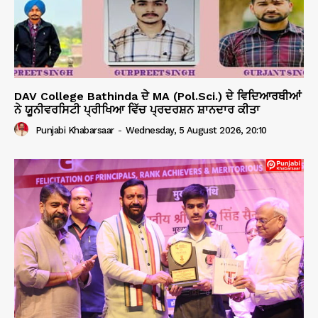
DAV College Bathinda ਦੇ MA (Pol.Sci.) ਦੇ ਵਿਦਿਆਰਥੀਆਂ
ਨੇ ਯੂਨੀਵਰਸਿਟੀ ਪ੍ਰੀਖਿਆ ਵਿੱਚ ਪ੍ਰਦਰਸ਼ਨ ਸ਼ਾਨਦਾਰ ਕੀਤਾ
Punjabi Khabarsaar
-
Wednesday, 5 August 2026, 20:10