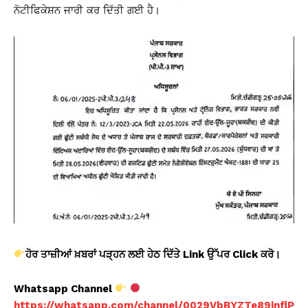
ਨੋਟੀਫਿਕੇਸ਼ਨ ਜਾਰੀ ਕਰ ਦਿੱਤੀ ਗਈ ਹੈ।
ਹੋਰ ਤਾਜ਼ੀਆਂ ਖ਼ਬਰਾਂ ਪੜ੍ਹਨ ਲਈ ਹੇਠ ਦਿੱਤੇ Link ਉੱਪਰ Click ਕਰੋ।
Whatsapp Channel
https://whatsapp.com/channel/0029VbBYZTe89inflP