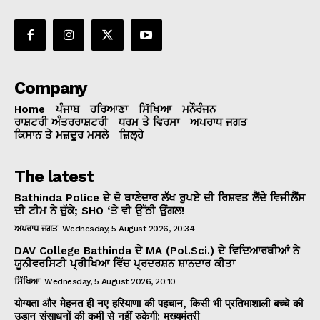
Company
Home
ਪੰਜਾਬ
ਹਰਿਆਣਾ
ਸਿੱਖਿਆ
ਮਨੌਰੰਜਨ
ਰਾਸ਼ਟਰੀ ਅੰਤਰਰਾਸ਼ਟਰੀ
ਧਰਮ ਤੇ ਵਿਰਸਾ
ਅਪਰਾਧ ਜਗਤ
ਕਿਸਾਨ ਤੇ ਮਜ਼ਦੂਰ ਮਸਲੇ
ਜ਼ਿਲ੍ਹੇ
The latest
Bathinda Police ਦੇ ਦੋ ਥਾਣੇਦਾਰ ਲੱਖ ਰੁਪਏ ਦੀ ਰਿਸ਼ਵਤ ਲੈਂਦੇ ਵਿਜੀਲੈਂਸ
ਦੀ ਟੀਮ ਨੇ ਚੁੱਕੇ; SHO ‘ਤੇ ਵੀ ਉੱਠੀ ਉਂਗਲ!
ਅਪਰਾਧ ਜਗਤ
Wednesday, 5 August 2026, 20:34
DAV College Bathinda ਦੇ MA (Pol.Sci.) ਦੇ ਵਿਦਿਆਰਥੀਆਂ ਨੇ
ਯੂਨੀਵਰਸਿਟੀ ਪ੍ਰੀਖਿਆ ਵਿੱਚ ਪ੍ਰਦਰਸ਼ਨ ਸ਼ਾਨਦਾਰ ਕੀਤਾ
ਸਿੱਖਿਆ
Wednesday, 5 August 2026, 20:10
योग्यता और मेहनत ही नए हरियाणा की पहचान, किसी भी प्रतिभाशाली बच्चे की
उड़ान संसाधनों की कमी से नहीं रुकेगी: मुख्यमंत्री