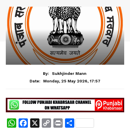
By:
Sukhjinder Mann
Monday, 25 May 2026, 17:57
Date:
W
F
X
C
Pr
S