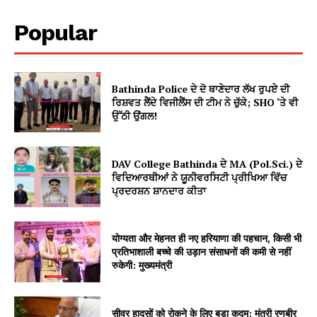
Popular
Bathinda Police ਦੇ ਦੋ ਥਾਣੇਦਾਰ ਲੱਖ ਰੁਪਏ ਦੀ
ਰਿਸ਼ਵਤ ਲੈਂਦੇ ਵਿਜੀਲੈਂਸ ਦੀ ਟੀਮ ਨੇ ਚੁੱਕੇ; SHO ‘ਤੇ ਵੀ
ਉੱਠੀ ਉਂਗਲ!
DAV College Bathinda ਦੇ MA (Pol.Sci.) ਦੇ
ਵਿਦਿਆਰਥੀਆਂ ਨੇ ਯੂਨੀਵਰਸਿਟੀ ਪ੍ਰੀਖਿਆ ਵਿੱਚ
ਪ੍ਰਦਰਸ਼ਨ ਸ਼ਾਨਦਾਰ ਕੀਤਾ
योग्यता और मेहनत ही नए हरियाणा की पहचान, किसी भी
प्रतिभाशाली बच्चे की उड़ान संसाधनों की कमी से नहीं
रुकेगी: मुख्यमंत्री
सीवर हादसों को रोकने के लिए बड़ा कदम: मंत्री रणबीर