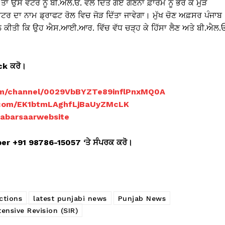
ੀ ਤਾਂ ਉਸ ਵੋਟਰ ਨੂੰ ਬੀ.ਐਲ.ਓ. ਵਲੋਂ ਦਿੱਤੇ ਗਏ ਗਣਨਾ ਫ਼ਾਰਮ ਨੂੰ ਭਰ ਕੇ ਮੁੜ
ਟਰ ਦਾ ਨਾਮ ਡ੍ਰਾਫਟ ਰੋਲ ਵਿਚ ਜੋੜ ਦਿੱਤਾ ਜਾਵੇਗਾ। ਮੁੱਖ ਚੋਣ ਅਫ਼ਸਰ ਪੰਜਾਬ
ਅਪੀਲ ਕੀਤੀ ਕਿ ਉਹ ਐਸ.ਆਈ.ਆਰ. ਵਿੱਚ ਵੱਧ ਚੜ੍ਹ ਕੇ ਹਿੱਸਾ ਲੈਣ ਅਤੇ ਬੀ.ਐਲ.ਓ
ick ਕਰੋ।
om/channel/0029VbBYZTe89inflPnxMQ0A
p.com/EK1btmLAghfLjBaUyZMcLK
khabarsaarwebsite
er +91 98786-15057 ‘ਤੇ ਸੰਪਰਕ ਕਰੋ।
ctions
latest punjabi news
Punjab News
tensive Revision (SIR)