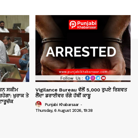
ਸ਼ਨ ਸਕੀਮ
Vigilance Bureau ਵੱਲੋਂ 5,000 ਰੁਪਏ ਰਿਸ਼ਵਤ
ਹੇਗਾ: ਖੁਰਾਕ ਤੇ
ਲੈਂਦਾ ਡਰਾਈਵਰ ਰੰਗੇ ਹੱਥੀਂ ਕਾਬੂ
ਾਰੂਚੱਕ
Punjabi Khabarsaar
-
Thursday, 6 August 2026, 19:38