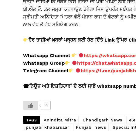
ਉਨ੍ਹਾਂ ਦੱਸਿਆ ਕਿ ਜੇਕਰ ਕਿਸੇ ਵੋਟਰਾਂ ਦੀ ਪ੍ਰੀ ਮੈਪਿੰਗ ਨਹੀਂ ਹੁੰਦ
ਬੀ.ਐਲ.ਓ. ਕੋਲ ਜਮ੍ਹਾਂ ਕਰਵਾਉਣ ਹੋਵੇਗਾ ਜਿਸ ਉਪਰੰਤ ਸਬੰਧਤ ਵੋ
ਸ੍ਰੀਮਤੀ ਅਨਿੰਦਿਤਾ ਮਿਤਰਾ ਵੱਲੋਂ ਪੰਜਾਬ ਰਾਜ ਦੇ ਵੋਟਰਾਂ ਨੂੰ 
ਨਾਲ ਵੱਧ ਤੋਂ ਵੱਧ ਸਹਿਯੋਗ ਕਰਨ।
ਹੋਰ ਤਾਜ਼ੀਆਂ ਖ਼ਬਰਾਂ ਪੜ੍ਹਨ ਲਈ ਹੇਠ ਦਿੱਤੇ Link ਉੱਪਰ Cl
Whatsapp Channel
https://whatsapp.c
Whatsapp Group
https://chat.whatsap
Telegram Channel
https://t.me/punjabi
☎ਨਿਊਜ਼ ਅਤੇ ਇਸ਼ਤਿਹਾਰਾਂ ਦੇ ਲਈ ਸਾਡੇ whatsapp numb
+1
Anindita Mitra
Chandigarh News
ele
TAGS
punjabi khabarsaar
Punjabi news
Special In