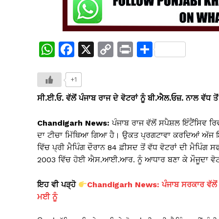
W
F
X
C
Pr
S
h
a
o
in
h
at
c
p
t
ar
+1
s
e
y
e
ਸੀ.ਈ.ਓ. ਵੱਲੋਂ ਪੰਜਾਬ ਰਾਜ ਦੇ ਵੋਟਰਾਂ ਨੂੰ ਬੀ.ਐਲ.ਓਜ਼. ਨਾਲ ਵੱਧ
A
b
Li
Chandigarh News:
p
o
ਪੰਜਾਬ ਰਾਜ ਵੱਲੋਂ ਸਪੈਸ਼ਲ ਇੰਟੈਂਸਿਵ 
n
ਦਾ ਟੀਚਾ ਮਿੱਥਿਆ ਗਿਆ ਹੈ। ਉਕਤ ਪ੍ਰਗਟਾਵਾ ਕਰਦਿਆਂ ਅੱਜ ਇੱਥੇ
p
o
k
ਵਿੱਚ ਪ੍ਰੀ ਮੈਪਿੰਗ ਦੌਰਾਨ 84 ਫ਼ੀਸਦ ਤੋਂ ਵੱਧ ਵੋਟਰਾਂ ਦੀ ਮੈਪਿੰਗ 
k
2003 ਵਿੱਚ ਹੋਈ ਐਸ.ਆਈ.ਆਰ. ਨੂੰ ਆਧਾਰ ਬਣਾ ਕੇ ਮੌਜੂਦਾ ਵੋਟ
ਇਹ ਵੀ ਪੜ੍ਹੋ
Chandigarh News: ਪੰਜਾਬ ਸਰਕਾਰ ਵੱਲੋਂ 
ਮਈ ਨੂੰ