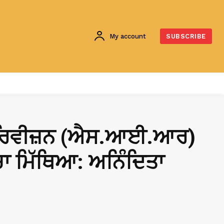
My account
SUBSCRIBE
ਵ ਰਿਵੀਜ਼ਨ (ਐਸ.ਆਈ.ਆਰ)
ੀਚਾ ਮਿੱਥਿਆ: ਅਨਿੰਦਿਤਾ