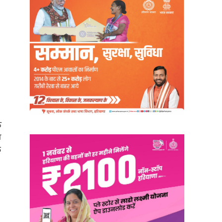
ਨ
ਜ
ਲ